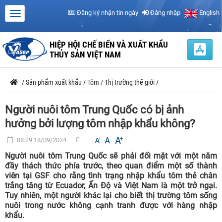
Đăng ký nhận tin ngày
Đăng nhập
English
HIỆP HỘI CHẾ BIẾN VÀ XUẤT KHẨU
THỦY SẢN VIỆT NAM
/
Sản phẩm xuất khẩu
/
Tôm
/
Thị trường thế giới
/
Người nuôi tôm Trung Quốc có bị ảnh
hưởng bởi lượng tôm nhập khẩu không?
08:29 18/09/2024
Người nuôi tôm Trung Quốc sẽ phải đối mặt với một năm
đầy thách thức phía trước, theo quan điểm một số thành
viên tại GSF cho rằng tình trạng nhập khẩu tôm thẻ chân
trắng tăng từ Ecuador, Ấn Độ và Việt Nam là một trở ngại.
Tuy nhiên, một người khác lại cho biết thị trường tôm sống
nuôi trong nước không cạnh tranh được với hàng nhập
khẩu.