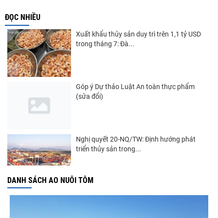
ĐỌC NHIỀU
Xuất khẩu thủy sản duy trì trên 1,1 tỷ USD
trong tháng 7: Đà...
Góp ý Dự thảo Luật An toàn thực phẩm
(sửa đổi)
Nghị quyết 20-NQ/TW: Định hướng phát
triển thủy sản trong...
DANH SÁCH AO NUÔI TÔM
Thuế Mục 301 và bài toán thích ứng của
tôm Việt tại thị...