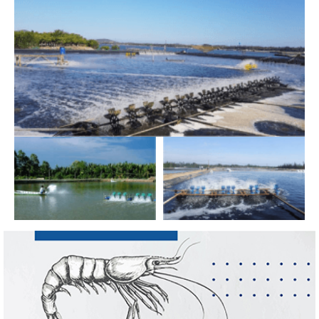
Nguồn cung giảm, giá cá rô phi Trung Quốc
tiếp tục tăng
Điểm tin thủy sản thế giới ngày 3/8/2026
Trung Quốc tăng mạnh nhập khẩu mực,
trong khi nguồn cung...
Thông báo 407/TB-VPCP: Tập trung cao độ,
tạo chuyển biến...