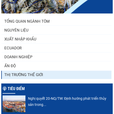
TỔNG QUAN NGÀNH TÔM
NGUYÊN LIỆU
XUẤT NHẬP KHẨU
ECUADOR
DOANH NGHIỆP
ẤN ĐỘ
THỊ TRƯỜNG THẾ GIỚI
TIÊU ĐIỂM
Nghị quyết 20-NQ/TW: Định hướng phát triển thủy
sản trong...