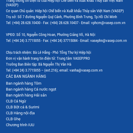
Trang thông tin điện tử của Hiệp hội Chế biến và Xuất khẩu Thủy sản Việt Nam
(VASEP)
Thị trường EU
Cơ quan Chủ quản: Hiệp hội Chế biến và Xuất khẩu Thủy sản Việt Nam (VASEP)
Trụ sở: Số 7 đường Nguyễn Quý Cảnh, Phường Bình Trưng, Tp.Hồ Chí Minh
Thị trường Indonesia
Tel: (+84) 28.628.10430 - Fax: (+84) 28.628.10437 - Email: vphcm@vasep.com.vn
Thị trường Mexico
VPĐD: Số 10, Nguyễn Công Hoan, Phường Giảng Võ, Hà Nội
Thị trường Mỹ
Tel: (+84 24) 3.7715055 - Fax: (+84 24) 37715084 - Email: vasephn@vasep.com.vn
Thị trường Nga
Chịu trách nhiệm: Bà Lê Hằng - Phó Tổng Thư ký Hiệp hội
Đơn vị vận hành trang tin điện tử: Trung tâm VASEP.PRO
Thị trường Hàn Quốc
Trưởng Ban Biên tập: Bà Nguyễn Thị Vân Hà
Tel: (+84 24) 3.7715055 – (ext.216); email: vanha@vasep.com.vn
Thị trường Nhật Bản
CÁC BAN NGÀNH HÀNG
Ban ngành hàng Tôm
Thị trường Thái Lan
Ban ngành hàng Cá nước ngọt
Thị trường Trung Quốc
Ban ngành hàng Hải sản
CLB Cá Ngừ
Thị trường Philippines
CLB Bột cá & Surimi
CLB Hàng nội địa
Thị trường Tây Ban Nha
CLB Ghẹ
Chương trình IUU
Thị trường thủy sản khác