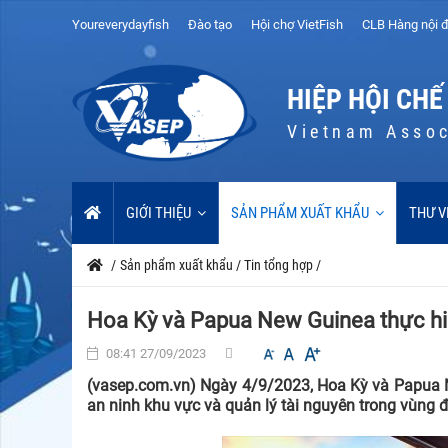
Youreverydayfish
Đào tạo
Hội chợ VietFish
CLB Hàng nội đ
HIỆP HỘI CHẾ
Vietnam Assoc
GIỚI THIỆU
SẢN PHẨM XUẤT KHẨU
THƯ V
/
Sản phẩm xuất khẩu
/
Tin tổng hợp
/
Hoa Kỳ và Papua New Guinea thực hiệ
08:41 27/09/2023
(vasep.com.vn) Ngày 4/9/2023, Hoa Kỳ và Papua 
an ninh khu vực và quản lý tài nguyên trong vùng 