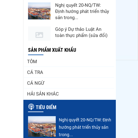
Nghị quyết 20-NQ/TW:
Định hướng phát triển thủy
sản trong...
Góp ý Dự thảo Luật An
toàn thực phẩm (sửa đổi)
Thuế Mục 301 và bài toán
SẢN PHẨM XUẤT KHẨU
thích ứng của tôm Việt tại
TÔM
thị...
CÁ TRA
VASEP chào đón Công ty
Cổ phần Thương mại Sim
CÁ NGỪ
Ba gia nhập...
HẢI SẢN KHÁC
Nguồn cung giảm, giá cá
rô phi Trung Quốc tiếp tục
TIÊU ĐIỂM
tăng
Nghị quyết 20-NQ/TW: Định
Nhập khẩu tôm của Mỹ
hướng phát triển thủy sản
phục hồi trong tháng
5/2026
trong...