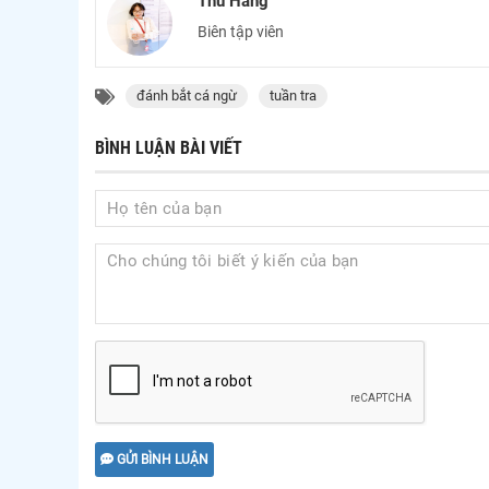
Thu Hằng
Biên tập viên
đánh bắt cá ngừ
tuần tra
BÌNH LUẬN BÀI VIẾT
GỬI BÌNH LUẬN