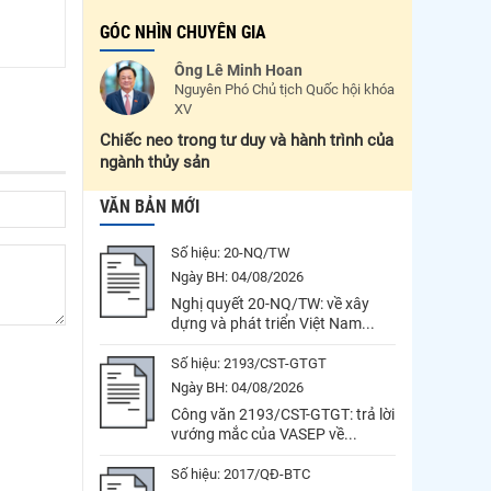
GÓC NHÌN CHUYÊN GIA
Ông Lê Minh Hoan
Nguyên Phó Chủ tịch Quốc hội khóa
XV
Chiếc neo trong tư duy và hành trình của
ngành thủy sản
VĂN BẢN MỚI
Số hiệu:
20-NQ/TW
Ngày BH:
04/08/2026
Nghị quyết 20-NQ/TW: về xây
dựng và phát triển Việt Nam...
Số hiệu:
2193/CST-GTGT
Ngày BH:
04/08/2026
Công văn 2193/CST-GTGT: trả lời
vướng mắc của VASEP về...
Số hiệu:
2017/QĐ-BTC