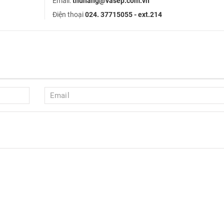
Email:
thuhang@vasep.com.vn
Điện thoại
024. 37715055 - ext.214