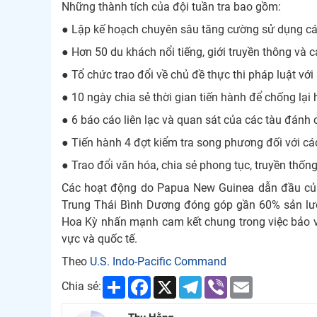
Những thành tích của đội tuần tra bao gồm:
● Lập kế hoạch chuyên sâu tăng cường sử dụng các 
● Hơn 50 du khách nổi tiếng, giới truyền thông v
● Tổ chức trao đổi về chủ đề thực thi pháp luật vớ
● 10 ngày chia sẻ thời gian tiến hành để chống lại
● 6 báo cáo liên lạc và quan sát của các tàu đánh
● Tiến hành 4 đợt kiểm tra song phương đối với c
● Trao đổi văn hóa, chia sẻ phong tục, truyền thống
Các hoạt động do Papua New Guinea dẫn đầu củn
Trung Thái Bình Dương đóng góp gần 60% sản lư
Hoa Kỳ nhấn mạnh cam kết chung trong việc bảo vệ
vực và quốc tế.
Theo
U.S. Indo-Pacific Command
Share
Facebook
X
Telegram
Viber
Email
Chia sẻ: