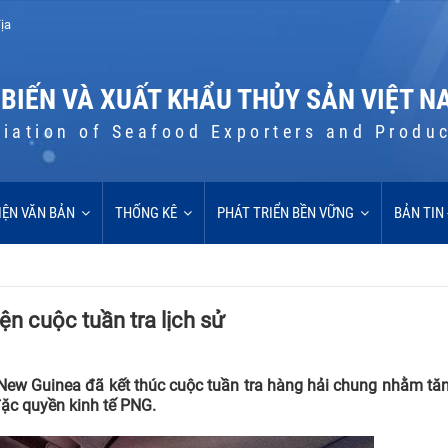
ịa
 BIẾN VÀ XUẤT KHẨU THỦY SẢN VIỆT N
iation of Seafood Exporters and Produ
IỆN VĂN BẢN
THỐNG KÊ
PHÁT TRIỂN BỀN VỮNG
BẢN TIN
n cuộc tuần tra lịch sử
New Guinea đã kết thúc cuộc tuần tra hàng hải chung nhằm tă
đặc quyền kinh tế PNG.