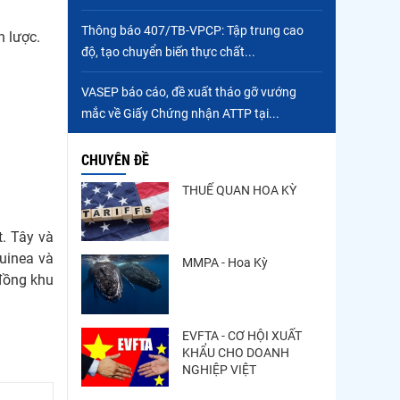
Trung Quốc tăng mạnh
Thông báo 407/TB-VPCP: Tập trung cao
n lược.
nhập khẩu mực, trong khi
độ, tạo chuyển biến thực chất...
nguồn cung...
Điểm tin thủy sản thế giới
VASEP báo cáo, đề xuất tháo gỡ vướng
ngày 3/8/2026
mắc về Giấy Chứng nhận ATTP tại...
CHUYÊN ĐỀ
THUẾ QUAN HOA KỲ
. Tây và
uinea và
MMPA - Hoa Kỳ
 đồng khu
EVFTA - CƠ HỘI XUẤT
KHẨU CHO DOANH
NGHIỆP VIỆT