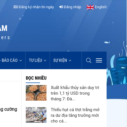
Đăng ký nhận tin ngày
Đăng nhập
English
AM
cers
 - BÁO CÁO
TƯ LIỆU
SỰ KIỆN
ĐỌC NHIỀU
Xuất khẩu thủy sản duy trì
trên 1,1 tỷ USD trong
tháng 7: Đà...
ng cường
Thiếu hụt cá thịt trắng mở
ra dư địa tăng trưởng mới
cho cá...