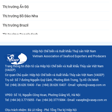
Thị trường Ấn Độ
Thị trường Bồ Đào Nha
Thị trường Brazil
Thị trường Bangladesh
Thị trường Chile
Hiệp hội Chế biến và Xuất khẩu Thuỷ sản Việt Nam
Thị trường Canada
Vietnam Association of Seafood Exporters and Producers
Thị trường Ecuador
Trang thông tin điện tử của Hiệp hội Chế biến và Xuất khẩu Thủy sản Việt Nam
(VASEP)
Thị trường EU
Cơ quan Chủ quản: Hiệp hội Chế biến và Xuất khẩu Thủy sản Việt Nam (VASEP)
Trụ sở: Số 7 đường Nguyễn Quý Cảnh, Phường Bình Trưng, Tp.Hồ Chí Minh
Thị trường Indonesia
Tel: (+84) 28.628.10430 - Fax: (+84) 28.628.10437 - Email: vphcm@vasep.com.vn
Thị trường Mexico
VPĐD: Số 10, Nguyễn Công Hoan, Phường Giảng Võ, Hà Nội
Thị trường Mỹ
Tel: (+84 24) 3.7715055 - Fax: (+84 24) 37715084 - Email: vasephn@vasep.com.vn
Thị trường Nga
Chịu trách nhiệm: Bà Lê Hằng - Phó Tổng Thư ký Hiệp hội