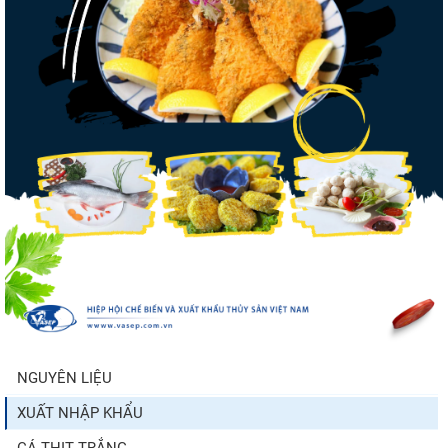
tiếp tục tăng
Xuất khẩu cá ngừ Việt Nam sang Canada
tăng nhẹ, áp lực mới...
Trung Quốc tăng mạnh nhập khẩu mực,
trong khi nguồn cung...
Điểm tin thủy sản thế giới ngày 3/8/2026
NGUYÊN LIỆU
XUẤT NHẬP KHẨU
Thông báo 407/TB-VPCP: Tập trung cao độ,
tạo chuyển biến...