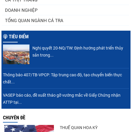
CÁ THỊT TRẮNG
DOANH NGHIỆP
TỔNG QUAN NGÀNH CÁ TRA
TIÊU ĐIỂM
Nghị quyết 20-NQ/TW: Định hướng phát triển thủy
sản trong...
Thông báo 407/TB-VPCP: Tập trung cao độ, tạo chuyển biến thực
chất...
VASEP báo cáo, đề xuất tháo gỡ vướng mắc về Giấy Chứng nhận
ATTP tại...
CHUYÊN ĐỀ
THUẾ QUAN HOA KỲ