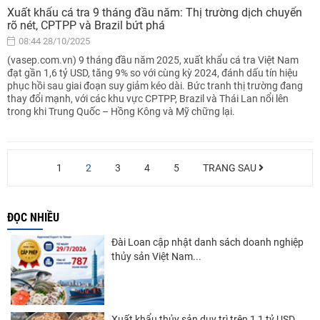
Xuất khẩu cá tra 9 tháng đầu năm: Thị trường dịch chuyển
rõ nét, CPTPP và Brazil bứt phá
08:44 28/10/2025
(vasep.com.vn) 9 tháng đầu năm 2025, xuất khẩu cá tra Việt Nam
đạt gần 1,6 tỷ USD, tăng 9% so với cùng kỳ 2024, đánh dấu tín hiệu
phục hồi sau giai đoạn suy giảm kéo dài. Bức tranh thị trường đang
thay đổi mạnh, với các khu vực CPTPP, Brazil và Thái Lan nổi lên
trong khi Trung Quốc – Hồng Kông và Mỹ chững lại.
1
2
3
4
5
TRANG SAU
ĐỌC NHIỀU
Đài Loan cập nhật danh sách doanh nghiệp
thủy sản Việt Nam...
Xuất khẩu thủy sản duy trì trên 1,1 tỷ USD