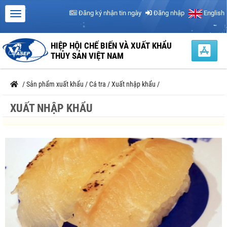
Đăng ký nhận tin ngày
Đăng nhập
English
HIỆP HỘI CHẾ BIẾN VÀ XUẤT KHẨU
THỦY SẢN VIỆT NAM
/
Sản phẩm xuất khẩu
/
Cá tra
/
Xuất nhập khẩu
/
XUẤT NHẬP KHẨU