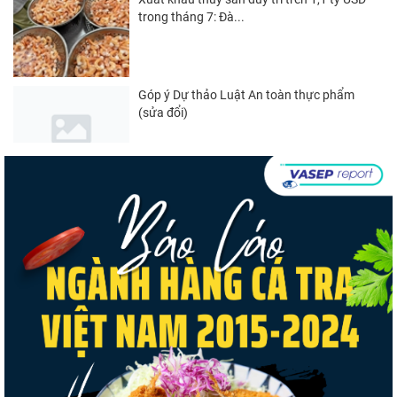
trong tháng 7: Đà...
Góp ý Dự thảo Luật An toàn thực phẩm
(sửa đổi)
Nghị quyết 20-NQ/TW: Định hướng phát
triển thủy sản trong...
Thuế Mục 301 và bài toán thích ứng của
tôm Việt tại thị...
Nguồn cung giảm, giá cá rô phi Trung Quốc