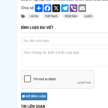
Share
Facebook
X
Telegram
Viber
Email
Chia sẻ:
cá tra
Việt Nam
Nhật bản
sushi
BÌNH LUẬN BÀI VIẾT
GỬI BÌNH LUẬN
TIN LIÊN QUAN