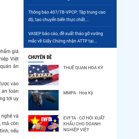
Thông báo 407/TB-VPCP: Tập trung cao
độ, tạo chuyển biến thực chất...
VASEP báo cáo, đề xuất tháo gỡ vướng
mắc về Giấy Chứng nhận ATTP tại...
 phẩm giá
CHUYÊN ĐỀ
hiệp Việt
 quán ăn
THUẾ QUAN HOA KỲ
 được vào
i an toàn
MMPA - Hoa Kỳ
ng tới uy
g nghệ và
EVFTA - CƠ HỘI XUẤT
a, mà còn
KHẨU CHO DOANH
NGHIỆP VIỆT
tính, nếu