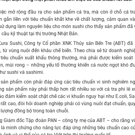
iệc mở rộng đầu ra cho sản phẩm cá tra, mà còn ở chỗ cá tra
 gắn liền với tiêu chuẩn khắt khe về chất lượng, cảm quan và
 sử dụng làm nguyên liệu cho món sushi cho thấy sản phẩm đã 
cầu kỹ thuật tại thị trường Nhật Bản.
 Kura Sushi, Công ty Cổ phần XNK Thủy sản Bến Tre (ABT) đã 
o, từ vùng nuôi đến khâu chế biến. Theo chia sẻ từ doanh nghiệ
tiêu chuẩn xuất khẩu thông thường, mà phải được kiểm soát 
ùn, mùi rong – những yếu tố thường khiến cá nước ngọt khó đ
hư sushi và sashimi.
, sản phẩm còn phải đáp ứng các tiêu chuẩn vi sinh nghiêm ng
òng sản phẩm này phải thấp hơn rất nhiều so với cá tra phi lê 
bảo đảm kiểm soát chặt chẽ các vi khuẩn nguy hại như E.coli, S
rất cao, đòi hỏi doanh nghiệp phải có vùng nuôi đạt chuẩn, quy
 lượng đồng bộ trong toàn chuỗi.
ng Giám đốc Tập đoàn PAN – công ty mẹ của ABT – cho rằng vi
i là minh chứng cho năng lực đáp ứng những tiêu chuẩn cao c
nh và vị thế của cá tra Việt trên thị trường quốc tế.