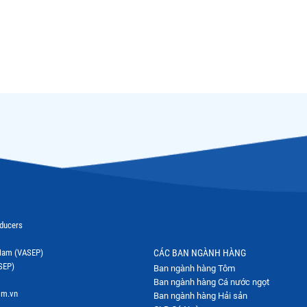
oducers
t Nam (VASEP)
CÁC BAN NGÀNH HÀNG
SEP)
Ban ngành hàng Tôm
Ban ngành hàng Cá nước ngọt
om.vn
Ban ngành hàng Hải sản