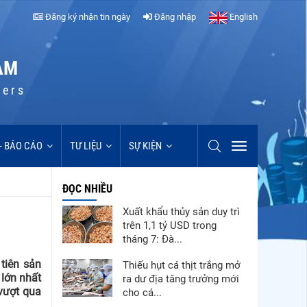
Đăng ký nhận tin ngày
Đăng nhập
English
AM
cers
 - BÁO CÁO
TƯ LIỆU
SỰ KIỆN
ĐỌC NHIỀU
Xuất khẩu thủy sản duy trì
trên 1,1 tỷ USD trong
tháng 7: Đà...
tiên sản
Thiếu hụt cá thịt trắng mở
lớn nhất
ra dư địa tăng trưởng mới
 vượt qua
cho cá...