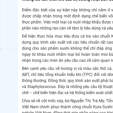
Điểm đặc biệt của sự kiện này không chỉ nằm ở v
được chấp nhận trong một định dạng chế biến vốn
thực phẩm. Việc một loại cá nuôi nhập khẩu được
phần nào những rào cản về tâm lý tiêu dùng và yêu 
Để hiện thực hóa mục tiêu đưa cá tra vào chuỗi
dựng quy trình sản xuất với các tiêu chuẩn rất ca
dùng cho sản phẩm sushi không thể chỉ đáp ứng 
ngay từ khâu nuôi nhằm loại bỏ hoàn toàn mùi b
nhận trong các món ăn yêu cầu cao về cảm quan n
Bên cạnh yêu cầu về hương vị và màu sắc thịt cá
ABT, chỉ tiêu tổng khuẩn hiếu khí (TPC) đối với d
thông thường. Đồng thời, quy trình sản xuất phải 
và Staphylococcus. Đây là những yêu cầu kỹ thuật 
chế – chế biến hiện đại và hệ thống kiểm soát chất
Chia sẻ về cột mốc này, bà Nguyễn Thị Trà My, Tổ
Việt Nam chinh phục thành công chuỗi Kura Sush
nghiệp Việt Nam, đồng thời góp phần nâng cao hình ả