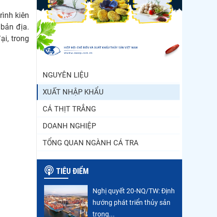
Trung Quốc tăng mạnh
rình kiên
nhập khẩu mực, trong khi
 bản địa.
nguồn cung...
ại, trong
Điểm tin thủy sản thế giới
ngày 3/8/2026
NGUYÊN LIỆU
XUẤT NHẬP KHẨU
CÁ THỊT TRẮNG
DOANH NGHIỆP
TỔNG QUAN NGÀNH CÁ TRA
TIÊU ĐIỂM
Nghị quyết 20-NQ/TW: Định
hướng phát triển thủy sản
trong...