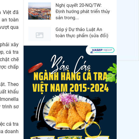
Nghị quyết 20-NQ/TW:
Định hướng phát triển thủy
 Việt đã
sản trong...
 an toàn
vượt qua
Góp ý Dự thảo Luật An
toàn thực phẩm (sửa đổi)
phải xây
Thuế Mục 301 và bài toán
p, cá tra
thích ứng của tôm Việt tại
chặt chẽ
thị...
ược chấp
VASEP chào đón Công ty
Cổ phần Thương mại Sim
ặt. Theo
Ba gia nhập...
xuất khẩu
Nguồn cung giảm, giá cá
almonella
rô phi Trung Quốc tiếp tục
 trình sơ
tăng
Nhập khẩu tôm của Mỹ
ệc cá tra
phục hồi trong tháng
ủa doanh
5/2026