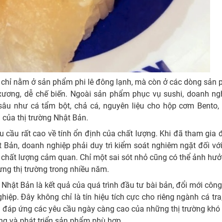
 chỉ nằm ở sản phẩm phi lê đông lạnh, mà còn ở các dòng sản
ít xương, dễ chế biến. Ngoài sản phẩm phục vụ sushi, doanh ng
 sâu như cá tẩm bột, chả cá, nguyên liệu cho hộp cơm Bento,
 của thị trường Nhật Bản.
êu cầu rất cao về tính ổn định của chất lượng. Khi đã tham gia
t Bản, doanh nghiệp phải duy trì kiểm soát nghiêm ngặt đối vớ
à chất lượng cảm quan. Chỉ một sai sót nhỏ cũng có thể ảnh hưở
ựng thị trường trong nhiều năm.
i Nhật Bản là kết quả của quá trình đầu tư bài bản, đổi mới côn
iệp. Đây không chỉ là tín hiệu tích cực cho riêng ngành cá tr
 đáp ứng các yêu cầu ngày càng cao của những thị trường khó 
ợng và phát triển sản phẩm phù hợp.