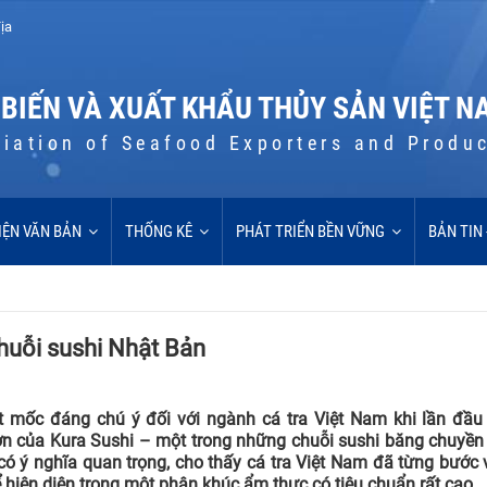
ịa
 BIẾN VÀ XUẤT KHẨU THỦY SẢN VIỆT N
iation of Seafood Exporters and Produ
IỆN VĂN BẢN
THỐNG KÊ
PHÁT TRIỂN BỀN VỮNG
BẢN TIN
huỗi sushi Nhật Bản
mốc đáng chú ý đối với ngành cá tra Việt Nam khi lần đầu 
ơn của Kura Sushi – một trong những chuỗi sushi băng chuyền 
có ý nghĩa quan trọng, cho thấy cá tra Việt Nam đã từng bước
 hiện diện trong một phân khúc ẩm thực có tiêu chuẩn rất cao.