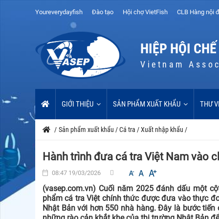
Youreverydayfish
Đào tạo
Hội chợ VietFish
CLB Hàng nội đ
HIỆP HỘI CHẾ
Vietnam Assoc
GIỚI THIỆU
SẢN PHẨM XUẤT KHẨU
THƯ V
/
Sản phẩm xuất khẩu
/
Cá tra
/
Xuất nhập khẩu
/
Hành trình đưa cá tra Việt Nam vào c
08:47 19/03/2026
(vasep.com.vn) Cuối năm 2025 đánh dấu một cột 
phẩm cá tra Việt chính thức được đưa vào thực đ
Nhật Bản với hơn 550 nhà hàng. Đây là bước tiến 
những rào cản khắt khe của thị trường Nhật Bản để