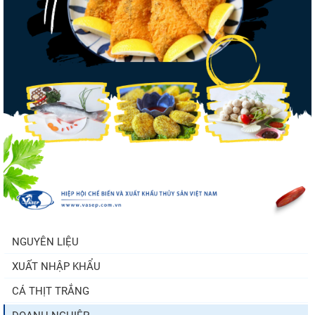
Thuế Mục 301 và bài toán thích ứng của
tôm Việt tại thị...
Nhập khẩu tôm của Mỹ phục hồi trong
tháng 5/2026
Trung Quốc tăng mạnh nhập khẩu mực,
trong khi nguồn cung...
NGUYÊN LIỆU
XUẤT NHẬP KHẨU
Điểm tin thủy sản thế giới ngày 3/8/2026
CÁ THỊT TRẮNG