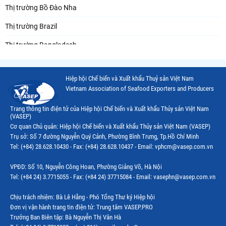
Thị trường Bồ Đào Nha
Thị trường Brazil
Thị trường Bangladesh
Thị trường Chile
Hiệp hội Chế biến và Xuất khẩu Thuỷ sản Việt Nam
Thị trường Canada
Vietnam Association of Seafood Exporters and Producers
Thị trường Ecuador
Trang thông tin điện tử của Hiệp hội Chế biến và Xuất khẩu Thủy sản Việt Nam
(VASEP)
Thị trường EU
Cơ quan Chủ quản: Hiệp hội Chế biến và Xuất khẩu Thủy sản Việt Nam (VASEP)
Trụ sở: Số 7 đường Nguyễn Quý Cảnh, Phường Bình Trưng, Tp.Hồ Chí Minh
Thị trường Indonesia
Tel: (+84) 28.628.10430 - Fax: (+84) 28.628.10437 - Email: vphcm@vasep.com.vn
Thị trường Mexico
VPĐD: Số 10, Nguyễn Công Hoan, Phường Giảng Võ, Hà Nội
Thị trường Mỹ
Tel: (+84 24) 3.7715055 - Fax: (+84 24) 37715084 - Email: vasephn@vasep.com.vn
Thị trường Nga
Chịu trách nhiệm: Bà Lê Hằng - Phó Tổng Thư ký Hiệp hội
Đơn vị vận hành trang tin điện tử: Trung tâm VASEP.PRO
Thị trường Hàn Quốc
Trưởng Ban Biên tập: Bà Nguyễn Thị Vân Hà