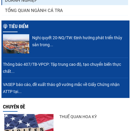
DOANH NGHIỆP
TỔNG QUAN NGÀNH CÁ TRA
TIÊU ĐIỂM
Nghị quyết 20-NQ/TW: Định hướng phát triển thủy
sản trong...
Thông báo 407/TB-VPCP: Tập trung cao độ, tạo chuyển biến thực
chất...
VASEP báo cáo, đề xuất tháo gỡ vướng mắc về Giấy Chứng nhận
ATTP tại...
CHUYÊN ĐỀ
THUẾ QUAN HOA KỲ