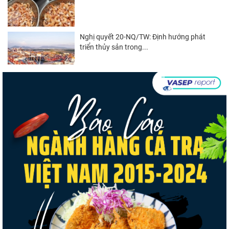
Nghị quyết 20-NQ/TW: Định hướng phát
triển thủy sản trong...
Nguồn cung giảm, giá cá rô phi Trung Quốc
tiếp tục tăng
VASEP chào đón Công ty Cổ phần Thương
mại Sim Ba gia nhập...
Góp ý Dự thảo Luật An toàn thực phẩm
(sửa đổi)