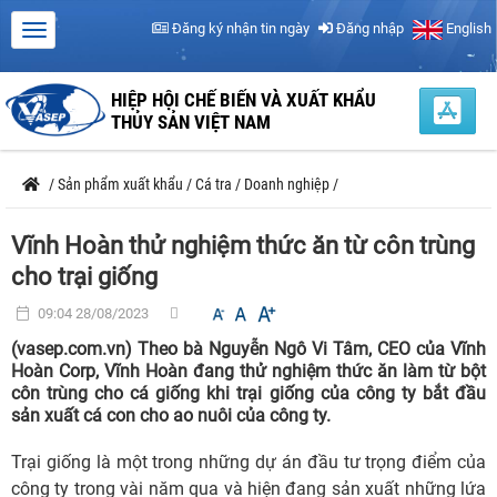
Đăng ký nhận tin ngày
Đăng nhập
English
HIỆP HỘI CHẾ BIẾN VÀ XUẤT KHẨU
THỦY SẢN VIỆT NAM
/
Sản phẩm xuất khẩu
/
Cá tra
/
Doanh nghiệp
/
Vĩnh Hoàn thử nghiệm thức ăn từ côn trùng
cho trại giống
09:04 28/08/2023
(vasep.com.vn) Theo bà Nguyễn Ngô Vi Tâm, CEO của Vĩnh
Hoàn Corp, Vĩnh Hoàn đang thử nghiệm thức ăn làm từ bột
côn trùng cho cá giống khi trại giống của công ty bắt đầu
sản xuất cá con cho ao nuôi của công ty.
Trại giống là một trong những dự án đầu tư trọng điểm của
công ty trong vài năm qua và hiện đang sản xuất những lứa