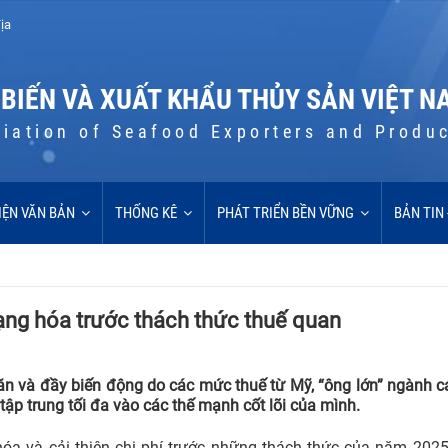
ịa
 BIẾN VÀ XUẤT KHẨU THỦY SẢN VIỆT N
iation of Seafood Exporters and Produ
IỆN VĂN BẢN
THỐNG KÊ
PHÁT TRIỂN BỀN VỮNG
BẢN TIN
ạng hóa trước thách thức thuế quan
 và đầy biến động do các mức thuế từ Mỹ, “ông lớn” ngành cá
ập trung tối đa vào các thế mạnh cốt lõi của mình.
 hóa và cải thiện chi phí trước những thách thức của năm 202