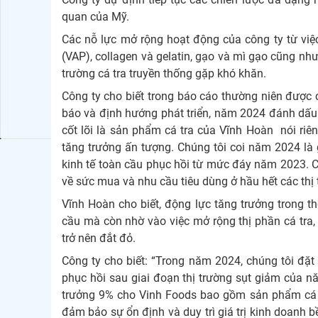
quan của Mỹ.
Các nỗ lực mở rộng hoạt động của công ty từ việc
(VAP), collagen và gelatin, gạo và mì gạo cũng như
trường cá tra truyền thống gặp khó khăn.
Công ty cho biết trong báo cáo thường niên được
báo và định hướng phát triển, năm 2024 đánh dấu 
cốt lõi là sản phẩm cá tra của Vĩnh Hoàn nói ri
tăng trưởng ấn tượng. Chúng tôi coi năm 2024 là g
kinh tế toàn cầu phục hồi từ mức đáy năm 2023. C
về sức mua và nhu cầu tiêu dùng ở hầu hết các thị 
Vĩnh Hoàn cho biết, động lực tăng trưởng trong th
cầu mà còn nhờ vào việc mở rộng thị phần cá tra, 
trở nên đắt đỏ.
Công ty cho biết: “Trong năm 2024, chúng tôi đặt 
phục hồi sau giai đoạn thị trường sụt giảm của nă
trưởng 9% cho Vinh Foods bao gồm sản phẩm cá t
đảm bảo sự ổn định và duy trì giá trị kinh doanh 