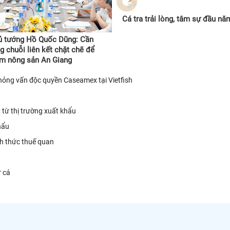
Cá tra trải lòng, tâm sự đầu năm
ủ tướng Hồ Quốc Dũng: Cần
g chuỗi liên kết chặt chẽ để
ầm nông sản An Giang
 Phỏng vấn độc quyền Caseamex tại Vietfish
 từ thị trường xuất khẩu
hẩu
h thức thuế quan
ừ cá