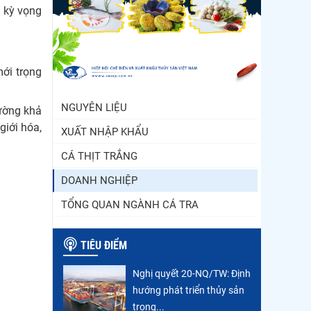
Xuất khẩu cá ngừ Việt
i kỳ vọng
Nam sang Canada tăng
nhẹ, áp lực mới...
Thông báo 407/TB-VPCP:
mới trọng
Tập trung cao độ, tạo
chuyển biến...
NGUYÊN LIỆU
cường khả
giới hóa,
XUẤT NHẬP KHẨU
CÁ THỊT TRẮNG
DOANH NGHIỆP
TỔNG QUAN NGÀNH CÁ TRA
TIÊU ĐIỂM
Nghị quyết 20-NQ/TW: Định
hướng phát triển thủy sản
trong...