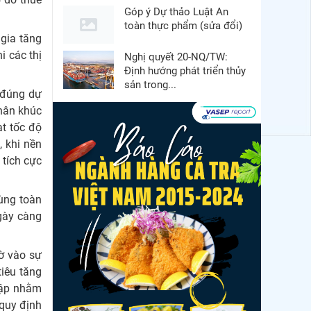
Góp ý Dự thảo Luật An
toàn thực phẩm (sửa đổi)
 gia tăng
i các thị
Nghị quyết 20-NQ/TW:
Định hướng phát triển thủy
sản trong...
 đúng dự
phân khúc
Thuế Mục 301 và bài toán
thích ứng của tôm Việt tại
t tốc độ
thị...
, khi nền
 tích cực
Nguồn cung giảm, giá cá
rô phi Trung Quốc tiếp tục
tăng
dùng toàn
ngày càng
Điểm tin thủy sản thế giới
ngày 3/8/2026
hờ vào sự
Trung Quốc tăng mạnh
tiêu tăng
nhập khẩu mực, trong khi
lập nhằm
nguồn cung...
 quy định