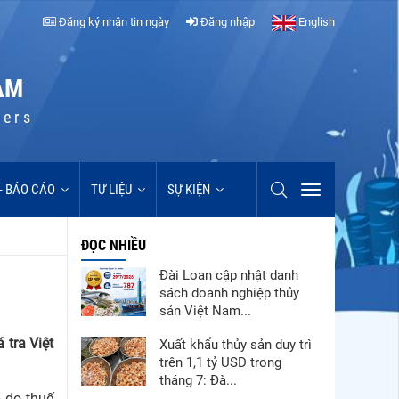
Đăng ký nhận tin ngày
Đăng nhập
English
AM
cers
 - BÁO CÁO
TƯ LIỆU
SỰ KIỆN
ĐỌC NHIỀU
Đài Loan cập nhật danh
sách doanh nghiệp thủy
sản Việt Nam...
 tra Việt
Xuất khẩu thủy sản duy trì
trên 1,1 tỷ USD trong
tháng 7: Đà...
5 do thuế