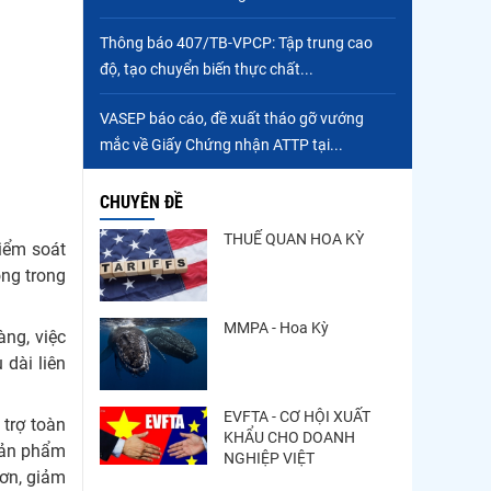
Thông báo 407/TB-VPCP: Tập trung cao
độ, tạo chuyển biến thực chất...
VASEP báo cáo, đề xuất tháo gỡ vướng
mắc về Giấy Chứng nhận ATTP tại...
CHUYÊN ĐỀ
THUẾ QUAN HOA KỲ
kiểm soát
ộng trong
MMPA - Hoa Kỳ
àng, việc
 dài liên
EVFTA - CƠ HỘI XUẤT
 trợ toàn
KHẨU CHO DOANH
 sản phẩm
NGHIỆP VIỆT
hơn, giảm