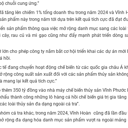
bộ chuỗi cung ứng.”
 đã tăng lên chiếm 1% tổng doanh thu trong năm 2024 và Vĩnh
c sản phẩm này trong năm tới dựa trên kết quả tích cực đã đạt đ
triển sản phẩm thông qua việc mở rộng danh mục sang các loài
i cây, rau củ và mì gạo cũng như đẩy mạnh phát triển dòng 
rữ lớn cho phép công ty nắm bắt cơ hội triển khai các dự án mớ
á hồi.
ốc tế đang chuyển hoạt động chế biến từ các quốc gia châu Á 
ở rộng công suất sản xuất đối với các sản phẩm thủy sản khôn
à mang lại kết quả tích cực.”
 thêm 350 tỷ đồng vào nhà máy chế biến thủy sản Vĩnh Phước 
hẩu thành công những lô hàng cá hồi chế biến giá trị gia tăng 
các loài thủy sản đa dạng ngoài cá tra”.
hóm cá tra khác, trong năm 2024, Vĩnh Hoàn cũng đã lần đầu 
 mở rộng đa dạng hóa danh mục sản phẩm vượt ra ngoài mảng c