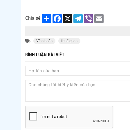
Share
Facebook
X
Telegram
Viber
Email
Chia sẻ:
Vĩnh hoàn
thuế quan
BÌNH LUẬN BÀI VIẾT