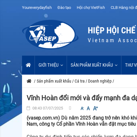
Youreverydayfish
Đào tạo
Hội chợ VietFish
CLB Hàng nội đ
HIỆP HỘI CHẾ
Vietnam Assoc
GIỚI THIỆU
SẢN PHẨM XUẤT KHẨU
THƯ V
/
Sản phẩm xuất khẩu
/
Cá tra
/
Doanh nghiệp
/
Vĩnh Hoàn đổi mới và đẩy mạnh đa d
08:43 07/07/2025
(vasep.com.vn) Dù năm 2025 đang trở nên khó khăn
Nam, công ty Cổ phần Vĩnh Hoàn vẫn đặt mục tiêu t
Công
ty dự định tiếp tục các chiến lược đa dạng