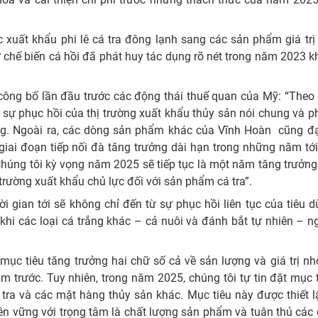
 xuất khẩu phi lê cá tra đông lạnh sang các sản phẩm giá trị
 chế biến cá hồi đã phát huy tác dụng rõ nét trong năm 2023 kh
 công bố lần đầu trước các động thái thuế quan của Mỹ: “Theo
sự phục hồi của thị trường xuất khẩu thủy sản nói chung và 
êng. Ngoài ra, các dòng sản phẩm khác của Vĩnh Hoàn cũng đạ
iai đoạn tiếp nối đà tăng trưởng dài hạn trong những năm tới
húng tôi kỳ vọng năm 2025 sẽ tiếp tục là một năm tăng trưởng
trường xuất khẩu chủ lực đối với sản phẩm cá tra”.
ời gian tới sẽ không chỉ đến từ sự phục hồi liên tục của tiêu 
khi các loại cá trắng khác – cả nuôi và đánh bắt tự nhiên – 
mục tiêu tăng trưởng hai chữ số cả về sản lượng và giá trị n
m trước. Tuy nhiên, trong năm 2025, chúng tôi tự tin đặt mục 
ra và các mặt hàng thủy sản khác. Mục tiêu này được thiết 
bền vững với trọng tâm là chất lượng sản phẩm và tuân thủ các