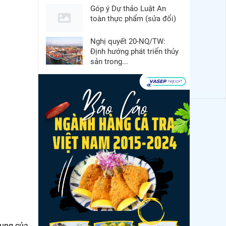
Góp ý Dự thảo Luật An
toàn thực phẩm (sửa đổi)
Nghị quyết 20-NQ/TW:
Định hướng phát triển thủy
sản trong...
Thuế Mục 301 và bài toán
thích ứng của tôm Việt tại
thị...
Nguồn cung giảm, giá cá
rô phi Trung Quốc tiếp tục
tăng
Điểm tin thủy sản thế giới
ngày 3/8/2026
Trung Quốc tăng mạnh
nhập khẩu mực, trong khi
nguồn cung...
hung của