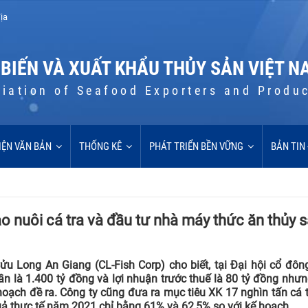
ịa
 BIẾN VÀ XUẤT KHẨU THỦY SẢN VIỆT N
iation of Seafood Exporters and Produ
IỆN VĂN BẢN
THỐNG KÊ
PHÁT TRIỂN BỀN VỮNG
BẢN TIN
 nuôi cá tra và đầu tư nhà máy thức ăn thủy 
u Long An Giang (CL-Fish Corp) cho biết, tại Đại hội cổ đôn
 là 1.400 tỷ đồng và lợi nhuận trước thuế là 80 tỷ đồng nhưn
 hoạch đề ra. Công ty cũng đưa ra mục tiêu XK 17 nghìn tấn cá 
quả thực tế năm 2021 chỉ bằng 61% và 62,5% so với kế hoạch.