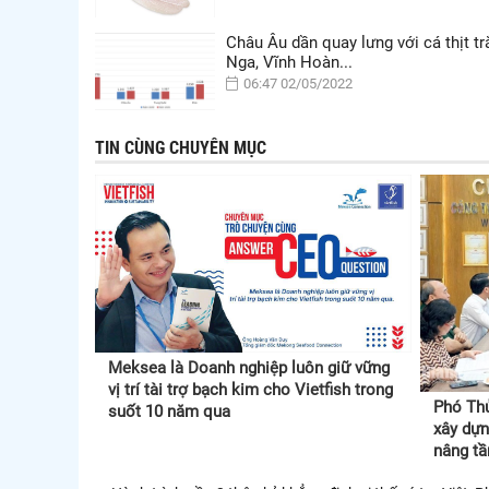
Châu Âu dần quay lưng với cá thịt t
Nga, Vĩnh Hoàn...
06:47 02/05/2022
TIN CÙNG CHUYÊN MỤC
Meksea là Doanh nghiệp luôn giữ vững
vị trí tài trợ bạch kim cho Vietfish trong
Phó Th
suốt 10 năm qua
xây dựn
nâng t