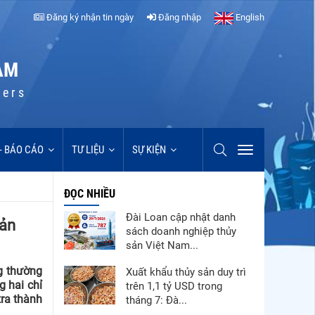
Đăng ký nhận tin ngày
Đăng nhập
English
AM
cers
 - BÁO CÁO
TƯ LIỆU
SỰ KIỆN
ĐỌC NHIỀU
Đài Loan cập nhật danh
sản
sách doanh nghiệp thủy
sản Việt Nam...
g thường
Xuất khẩu thủy sản duy trì
g hai chỉ
trên 1,1 tỷ USD trong
tra thành
tháng 7: Đà...