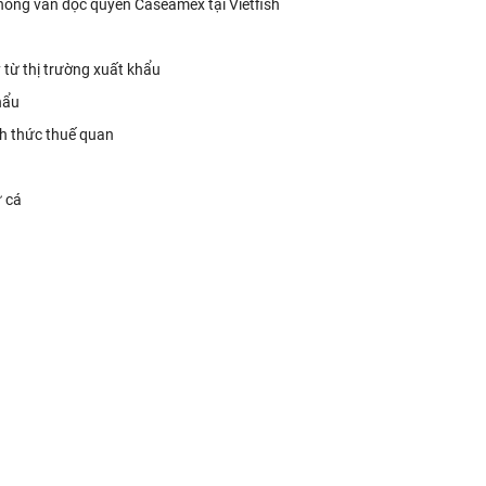
 Phỏng vấn độc quyền Caseamex tại Vietfish
 từ thị trường xuất khẩu
hẩu
h thức thuế quan
ừ cá