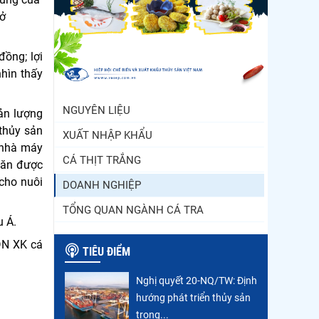
Thông báo 407/TB-VPCP:
 ở
Tập trung cao độ, tạo
chuyển biến...
ồng; lợi
Còn chưa đầy 3 tuần đến
nhìn thấy
Vietfish 2026: Sẵn sàng
cho chuỗi...
NGUYÊN LIỆU
sản lượng
 thủy sản
XUẤT NHẬP KHẨU
 nhà máy
CÁ THỊT TRẮNG
 ăn được
 cho nuôi
DOANH NGHIỆP
TỔNG QUAN NGÀNH CÁ TRA
u Á.
 DN XK cá
TIÊU ĐIỂM
Nghị quyết 20-NQ/TW: Định
hướng phát triển thủy sản
trong...