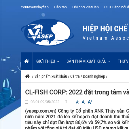
Youreverydayfish
Đào tạo
Hội chợ VietFish
CLB Hàng nội đ
HIỆP HỘI CHẾ
Vietnam Assoc
GIỚI THIỆU
SẢN PHẨM XUẤT KHẨU
THƯ V
/
Sản phẩm xuất khẩu
/
Cá tra
/
Doanh nghiệp
/
CL-FISH CORP: 2022 đặt trong tâm vào
08:01 09/05/2022
(vasep.com.vn) Công ty Cổ phần XNK Thủy sản Cử
niên năm 2021 đã lên kế hoạch đạt doanh thu thuần
tiêu này chỉ đạt lần lượt 86,6% và 59,7% so với kế
phẩm với tổng giá trị đạt 40 triệu USD nhưng kết 