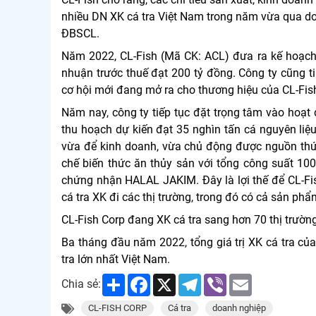
nhiều DN XK cá tra Việt Nam trong năm vừa qua do
ĐBSCL.
Năm 2022, CL-Fish (Mã CK: ACL) đưa ra kế hoạch 
nhuận trước thuế đạt 200 tỷ đồng. Công ty cũng t
cơ hội mới đang mở ra cho thương hiệu của CL-Fish
Năm nay, công ty tiếp tục đặt trọng tâm vào hoạt 
thu hoạch dự kiến đạt 35 nghìn tấn cá nguyên liệ
vừa để kinh doanh, vừa chủ động được nguồn thức
chế biến thức ăn thủy sản với tổng công suất 10
chứng nhận HALAL JAKIM. Đây là lợi thế để CL-Fish
cá tra XK đi các thị trường, trong đó có cả sản ph
CL-Fish Corp đang XK cá tra sang hơn 70 thị trườn
Ba tháng đầu năm 2022, tổng giá trị XK cá tra củ
tra lớn nhất Việt Nam.
Share
Facebook
X
Telegram
Viber
Email
Chia sẻ:
CL-FISH CORP
Cá tra
doanh nghiệp