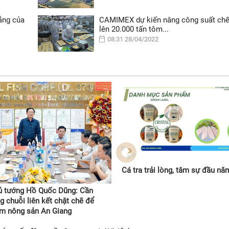
rắng của
CAMIMEX dự kiến nâng công suất chế
lên 20.000 tấn tôm...
08:31 28/04/2022
Cá tra trải lòng, tâm sự đầu năm
ủ tướng Hồ Quốc Dũng: Cần
g chuỗi liên kết chặt chẽ để
ầm nông sản An Giang