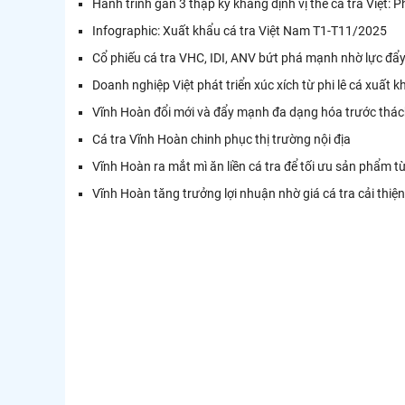
Hành trình gần 3 thập kỷ khẳng định vị thế cá tra Việt:
Infographic: Xuất khẩu cá tra Việt Nam T1-T11/2025
Cổ phiếu cá tra VHC, IDI, ANV bứt phá mạnh nhờ lực đẩy
Doanh nghiệp Việt phát triển xúc xích từ phi lê cá xuất k
Vĩnh Hoàn đổi mới và đẩy mạnh đa dạng hóa trước thác
Cá tra Vĩnh Hoàn chinh phục thị trường nội địa
Vĩnh Hoàn ra mắt mì ăn liền cá tra để tối ưu sản phẩm t
Vĩnh Hoàn tăng trưởng lợi nhuận nhờ giá cá tra cải thiện