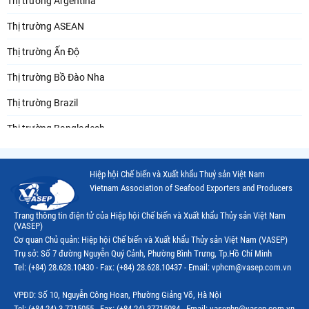
Thị trường Argentina
Thị trường ASEAN
Thị trường Ấn Độ
Thị trường Bồ Đào Nha
Thị trường Brazil
Thị trường Bangladesh
Thị trường Chile
Hiệp hội Chế biến và Xuất khẩu Thuỷ sản Việt Nam
Thị trường Canada
Vietnam Association of Seafood Exporters and Producers
Thị trường Ecuador
Trang thông tin điện tử của Hiệp hội Chế biến và Xuất khẩu Thủy sản Việt Nam
(VASEP)
Thị trường EU
Cơ quan Chủ quản: Hiệp hội Chế biến và Xuất khẩu Thủy sản Việt Nam (VASEP)
Trụ sở: Số 7 đường Nguyễn Quý Cảnh, Phường Bình Trưng, Tp.Hồ Chí Minh
Thị trường Indonesia
Tel: (+84) 28.628.10430 - Fax: (+84) 28.628.10437 - Email: vphcm@vasep.com.vn
Thị trường Mexico
VPĐD: Số 10, Nguyễn Công Hoan, Phường Giảng Võ, Hà Nội
Thị trường Mỹ
Tel: (+84 24) 3.7715055 - Fax: (+84 24) 37715084 - Email: vasephn@vasep.com.vn