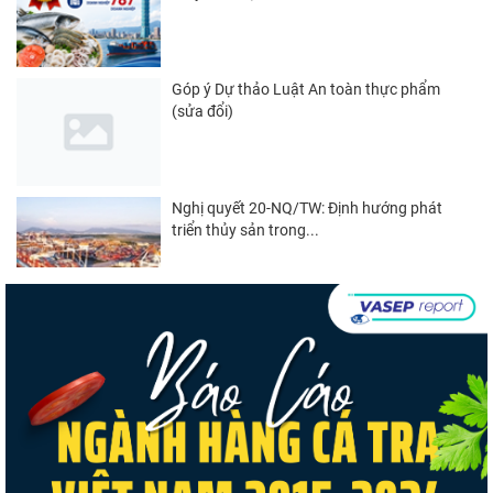
Góp ý Dự thảo Luật An toàn thực phẩm
(sửa đổi)
Nghị quyết 20-NQ/TW: Định hướng phát
triển thủy sản trong...
Thuế Mục 301 và bài toán thích ứng của
tôm Việt tại thị...
Góp ý dự thảo Thông tư quy định việc cập
nhật, truy cập,...