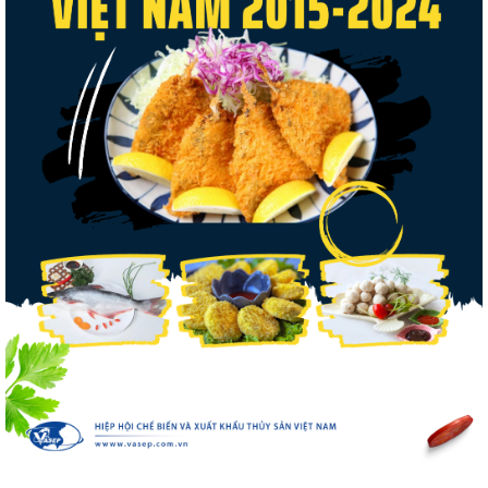
Xuất khẩu cá tra sang CPTPP: Mở rộng cơ
hội cho hàng giá trị...
Xuất khẩu cá ngừ Việt Nam sang Canada
tăng nhẹ, áp lực mới...
Nguồn cung giảm, giá cá rô phi Trung Quốc
tiếp tục tăng
Trung Quốc tăng mạnh nhập khẩu mực,
trong khi nguồn cung...