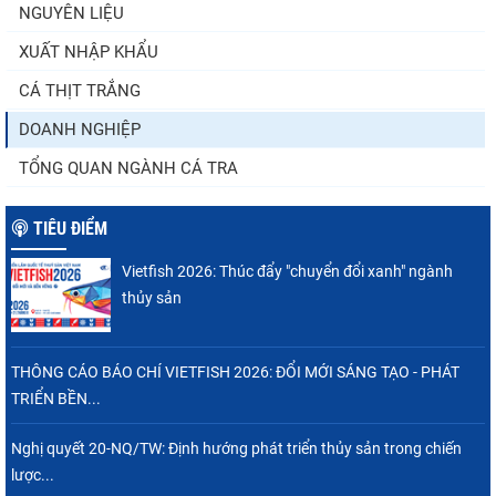
NGUYÊN LIỆU
XUẤT NHẬP KHẨU
Vietfish 2026 – Nơi hội tụ đổi mới, kết nối và
phát triển...
CÁ THỊT TRẮNG
DOANH NGHIỆP
TỔNG QUAN NGÀNH CÁ TRA
TIÊU ĐIỂM
Vietfish 2026: Thúc đẩy "chuyển đổi xanh" ngành
thủy sản
THÔNG CÁO BÁO CHÍ VIETFISH 2026: ĐỔI MỚI SÁNG TẠO - PHÁT
TRIỂN BỀN...
Nghị quyết 20-NQ/TW: Định hướng phát triển thủy sản trong chiến
lược...