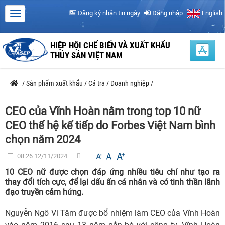
Đăng ký nhận tin ngày
Đăng nhập
English
HIỆP HỘI CHẾ BIẾN VÀ XUẤT KHẨU
THỦY SẢN VIỆT NAM
/
Sản phẩm xuất khẩu
/
Cá tra
/
Doanh nghiệp
/
CEO của Vĩnh Hoàn nằm trong top 10 nữ
CEO thế hệ kế tiếp do Forbes Việt Nam bình
chọn năm 2024
08:26 12/11/2024
10 CEO nữ được chọn đáp ứng nhiều tiêu chí như tạo ra
thay đổi tích cực, để lại dấu ấn cá nhân và có tinh thần lãnh
đạo truyền cảm hứng.
Nguyễn Ngô Vi Tâm được bổ nhiệm làm CEO của Vĩnh Hoàn