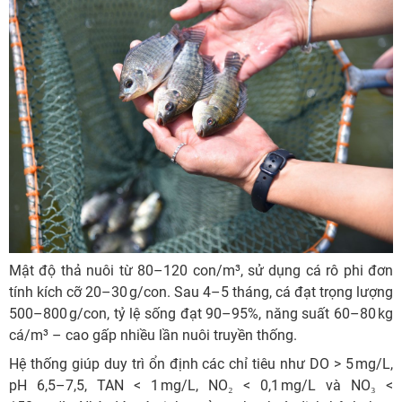
Mật độ thả nuôi từ 80–120 con/m³, sử dụng cá rô phi đơn
tính kích cỡ 20–30 g/con. Sau 4–5 tháng, cá đạt trọng lượng
500–800 g/con, tỷ lệ sống đạt 90–95%, năng suất 60–80 kg
cá/m³ – cao gấp nhiều lần nuôi truyền thống.
Hệ thống giúp duy trì ổn định các chỉ tiêu như DO > 5 mg/L,
pH 6,5–7,5, TAN < 1 mg/L, NO₂ < 0,1 mg/L và NO₃ <