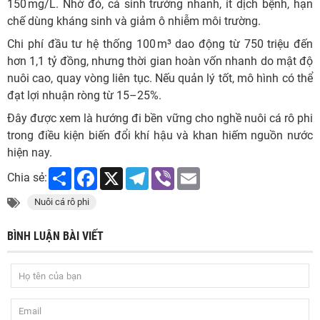
150 mg/L. Nhờ đó, cá sinh trưởng nhanh, ít dịch bệnh, hạn
chế dùng kháng sinh và giảm ô nhiễm môi trường.
Chi phí đầu tư hệ thống 100 m³ dao động từ 750 triệu đến
hơn 1,1 tỷ đồng, nhưng thời gian hoàn vốn nhanh do mật độ
nuôi cao, quay vòng liên tục. Nếu quản lý tốt, mô hình có thể
đạt lợi nhuận ròng từ 15–25%.
Đây được xem là hướng đi bền vững cho nghề nuôi cá rô phi
trong điều kiện biến đổi khí hậu và khan hiếm nguồn nước
hiện nay.
Share
Facebook
X
Telegram
Viber
Email
Chia sẻ:
Nuôi cá rô phi
BÌNH LUẬN BÀI VIẾT