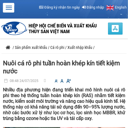
Đăng ký nhận tin ngày
Đăng nhập
English
HIỆP HỘI CHẾ BIẾN VÀ XUẤT KHẨU
THỦY SẢN VIỆT NAM
/
Sản phẩm xuất khẩu
/
Cá rô phi
/
Xuất nhập khẩu
/
Nuôi cá rô phi tuần hoàn khép kín tiết kiệm
nước
08:48 24/07/2025
Nhiều địa phương hiện đang triển khai mô hình nuôi cá rô
phi theo hệ thống tuần hoàn khép kín (RAS) nhằm tiết kiệm
nước, kiểm soát môi trường và nâng cao hiệu quả kinh tế. Hệ
thống này có khả năng tái sử dụng đến 90–95% lượng nước,
nhờ các bước xử lý như lọc cơ học, lọc sinh học MBBR, khử
trùng bằng ozone hoặc tia UV và tái cấp oxy.