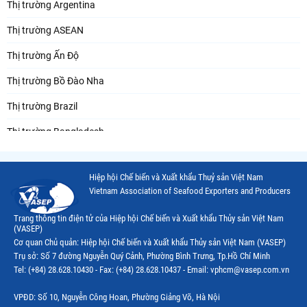
Thị trường Argentina
Thị trường ASEAN
Thị trường Ấn Độ
Thị trường Bồ Đào Nha
Thị trường Brazil
Thị trường Bangladesh
Thị trường Chile
Hiệp hội Chế biến và Xuất khẩu Thuỷ sản Việt Nam
Thị trường Canada
Vietnam Association of Seafood Exporters and Producers
Thị trường Ecuador
Trang thông tin điện tử của Hiệp hội Chế biến và Xuất khẩu Thủy sản Việt Nam
(VASEP)
Thị trường EU
Cơ quan Chủ quản: Hiệp hội Chế biến và Xuất khẩu Thủy sản Việt Nam (VASEP)
Trụ sở: Số 7 đường Nguyễn Quý Cảnh, Phường Bình Trưng, Tp.Hồ Chí Minh
Thị trường Indonesia
Tel: (+84) 28.628.10430 - Fax: (+84) 28.628.10437 - Email: vphcm@vasep.com.vn
Thị trường Mexico
VPĐD: Số 10, Nguyễn Công Hoan, Phường Giảng Võ, Hà Nội