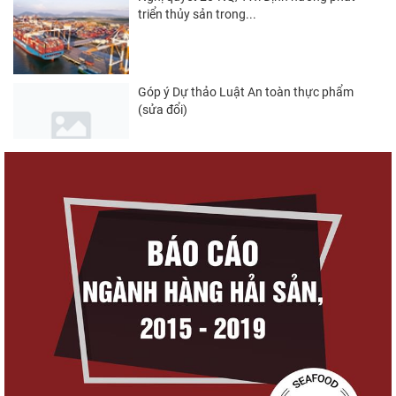
triển thủy sản trong...
Góp ý Dự thảo Luật An toàn thực phẩm
(sửa đổi)
Thuế Mục 301 và bài toán thích ứng của
tôm Việt tại thị...
Góp ý dự thảo Thông tư quy định việc cập
nhật, truy cập,...
Xuất khẩu cá tra sang CPTPP: Mở rộng cơ