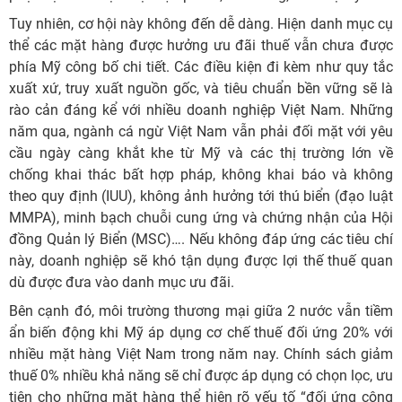
Tuy nhiên, cơ hội này không đến dễ dàng. Hiện danh mục cụ
thể các mặt hàng được hưởng ưu đãi thuế vẫn chưa được
phía Mỹ công bố chi tiết. Các điều kiện đi kèm như quy tắc
xuất xứ, truy xuất nguồn gốc, và tiêu chuẩn bền vững sẽ là
rào cản đáng kể với nhiều doanh nghiệp Việt Nam. Những
năm qua, ngành cá ngừ Việt Nam vẫn phải đối mặt với yêu
cầu ngày càng khắt khe từ Mỹ và các thị trường lớn về
chống khai thác bất hợp pháp, không khai báo và không
theo quy định (IUU), không ảnh hưởng tới thú biển (đạo luật
MMPA), minh bạch chuỗi cung ứng và chứng nhận của Hội
đồng Quản lý Biển (MSC)…. Nếu không đáp ứng các tiêu chí
này, doanh nghiệp sẽ khó tận dụng được lợi thế thuế quan
dù được đưa vào danh mục ưu đãi.
Bên cạnh đó, môi trường thương mại giữa 2 nước vẫn tiềm
ẩn biến động khi Mỹ áp dụng cơ chế thuế đối ứng 20% với
nhiều mặt hàng Việt Nam trong năm nay. Chính sách giảm
thuế 0% nhiều khả năng sẽ chỉ được áp dụng có chọn lọc, ưu
tiên cho những mặt hàng thể hiện rõ yếu tố “đối ứng công