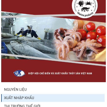
hội cho hàng giá trị...
Xuất khẩu cá ngừ Việt Nam sang Canada
tăng nhẹ, áp lực mới...
Nguồn cung giảm, giá cá rô phi Trung Quốc
tiếp tục tăng
Trung Quốc tăng mạnh nhập khẩu mực,
trong khi nguồn cung...
NGUYÊN LIỆU
XUẤT NHẬP KHẨU
Vietfish 2026 – Nơi hội tụ đổi mới, kết nối và
phát triển...
THỊ TRƯỜNG THẾ GIỚI