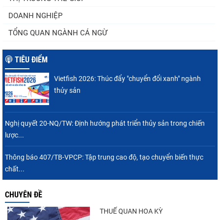
DOANH NGHIỆP
TỔNG QUAN NGÀNH CÁ NGỪ
TIÊU ĐIỂM
Vietfish 2026: Thúc đẩy "chuyển đổi xanh" ngành
thủy sản
Nghị quyết 20-NQ/TW: Định hướng phát triển thủy sản trong chiến
lược...
Thông báo 407/TB-VPCP: Tập trung cao độ, tạo chuyển biến thực
chất...
CHUYÊN ĐỀ
THUẾ QUAN HOA KỲ