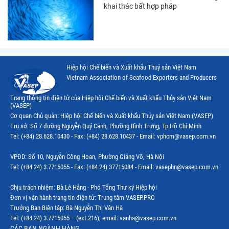
khai thác bất hợp pháp
Thị trường Nhật Bản
Thị trường Thái Lan
Thị trường Trung Quốc
Hiệp hội Chế biến và Xuất khẩu Thuỷ sản Việt Nam
Thị trường Philippines
Vietnam Association of Seafood Exporters and Producers
Thị trường Tây Ban Nha
Trang thông tin điện tử của Hiệp hội Chế biến và Xuất khẩu Thủy sản Việt Nam
(VASEP)
Thị trường thủy sản khác
Cơ quan Chủ quản: Hiệp hội Chế biến và Xuất khẩu Thủy sản Việt Nam (VASEP)
Thị trường thủy sản thế giới
Trụ sở: Số 7 đường Nguyễn Quý Cảnh, Phường Bình Trưng, Tp.Hồ Chí Minh
Tel: (+84) 28.628.10430 - Fax: (+84) 28.628.10437 - Email: vphcm@vasep.com.vn
VPĐD: Số 10, Nguyễn Công Hoan, Phường Giảng Võ, Hà Nội
Tel: (+84 24) 3.7715055 - Fax: (+84 24) 37715084 - Email: vasephn@vasep.com.vn
Chịu trách nhiệm: Bà Lê Hằng - Phó Tổng Thư ký Hiệp hội
Đơn vị vận hành trang tin điện tử: Trung tâm VASEP.PRO
Trưởng Ban Biên tập: Bà Nguyễn Thị Vân Hà
Tel: (+84 24) 3.7715055 – (ext.216); email: vanha@vasep.com.vn
CÁC BAN NGÀNH HÀNG