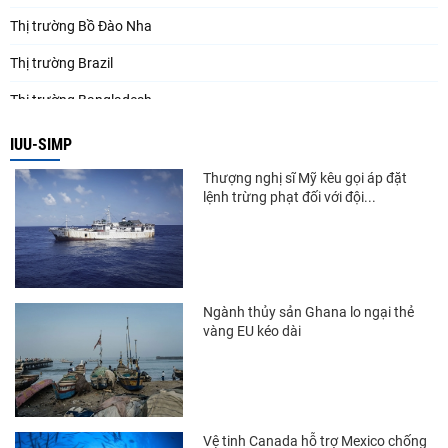
Thị trường Bồ Đào Nha
Thị trường Brazil
Thị trường Bangladesh
Thị trường Chile
IUU-SIMP
Thị trường Canada
Thượng nghị sĩ Mỹ kêu gọi áp đặt
lệnh trừng phạt đối với đội...
Thị trường Ecuador
Thị trường EU
Thị trường Indonesia
Ngành thủy sản Ghana lo ngại thẻ
Thị trường Mexico
vàng EU kéo dài
Thị trường Mỹ
Thị trường Nga
Thị trường Hàn Quốc
Vệ tinh Canada hỗ trợ Mexico chống