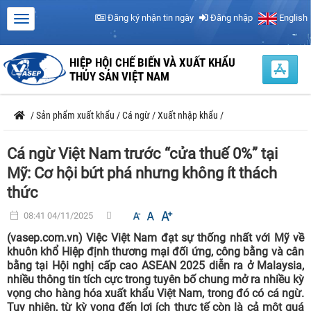
Đăng ký nhận tin ngày
Đăng nhập
English
HIỆP HỘI CHẾ BIẾN VÀ XUẤT KHẨU
THỦY SẢN VIỆT NAM
/
Sản phẩm xuất khẩu
/
Cá ngừ
/
Xuất nhập khẩu
/
Cá ngừ Việt Nam trước “cửa thuế 0%” tại
Mỹ: Cơ hội bứt phá nhưng không ít thách
thức
08:41 04/11/2025
(vasep.com.vn) Việc Việt Nam đạt sự thống nhất với Mỹ về
khuôn khổ Hiệp định thương mại đối ứng, công bằng và cân
bằng tại Hội nghị cấp cao ASEAN 2025 diễn ra ở Malaysia,
nhiều thông tin tích cực trong tuyên bố chung mở ra nhiều kỳ
vọng cho hàng hóa xuất khẩu Việt Nam, trong đó có cá ngừ.
Tuy nhiên, từ kỳ vọng đến lợi ích thực tế còn là cả một quá