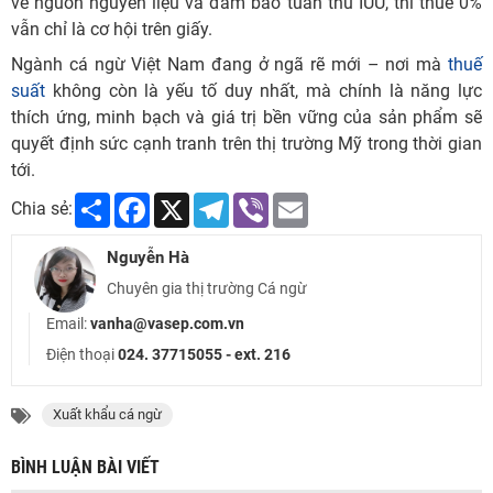
về nguồn nguyên liệu và đảm bảo tuân thủ IUU, thì thuế 0%
vẫn chỉ là cơ hội trên giấy.
Ngành cá ngừ Việt Nam đang ở ngã rẽ mới – nơi mà
thuế
suất
không còn là yếu tố duy nhất, mà chính là năng lực
thích ứng, minh bạch và giá trị bền vững của sản phẩm sẽ
quyết định sức cạnh tranh trên thị trường Mỹ trong thời gian
tới.
Share
Facebook
X
Telegram
Viber
Email
Chia sẻ:
Nguyễn Hà
Chuyên gia thị trường Cá ngừ
Email:
vanha@vasep.com.vn
Điện thoại
024. 37715055 - ext. 216
Xuất khẩu cá ngừ
BÌNH LUẬN BÀI VIẾT