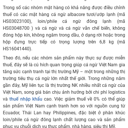
Trong số các nhóm mặt hàng có khả năng được điều chỉnh
thuế có các mặt hàng cá ngừ albacore tươi/ướp lạnh (mã
HS03023100), loin/phile cá ngừ đông lạnh (mã
HS03048700 ) và cá ngừ và cá ngừ vằn chế biến, không
đóng hộp kín, không ngâm trong dầu, ở dạng rời hoặc trong
hộp đựng trực tiếp có trọng lượng trên 6,8 kg (mã
HS16041440).
Theo đó, nếu các nhóm sản phẩm này thực sự được miễn
thuế, đây sẽ là cú hích quan trọng giúp cá ngừ Việt Nam gia
tăng sức cạnh tranh tại thị trường Mỹ – một trong những thị
trường tiêu thụ cá ngừ lớn nhất thế giới. Trong những năm
gần đây, Mỹ liên tục là thị trường NK nhiều nhất cá ngừ của
Việt Nam, song giá bán chịu ảnh hưởng bởi chi phí logistics
và
thuế nhập khẩu
cao. Việc giảm thuế về 0% có thể giúp
sản phẩm Việt Nam cạnh tranh hơn so với nguồn cung từ
Ecuador, Thái Lan hay Philippines, đặc biệt ở phân khúc
loin/phile cá ngừ đông lạnh chất lượng cao và sản phẩm
phục vụ chuỗi dịch vụ thực phẩm, nhà hàng, siêu thị Mỹ.