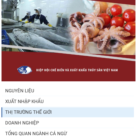
Nguồn cung giảm, giá cá rô phi Trung Quốc
tiếp tục tăng
Xuất khẩu cá ngừ Việt Nam sang Canada
tăng nhẹ, áp lực mới...
Trung Quốc tăng mạnh nhập khẩu mực,
trong khi nguồn cung...
NGUYÊN LIỆU
XUẤT NHẬP KHẨU
Điểm tin thủy sản thế giới ngày 3/8/2026
THỊ TRƯỜNG THẾ GIỚI
DOANH NGHIỆP
TỔNG QUAN NGÀNH CÁ NGỪ