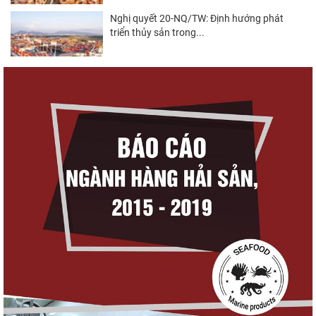
Nghị quyết 20-NQ/TW: Định hướng phát
triển thủy sản trong...
Góp ý Dự thảo Luật An toàn thực phẩm
(sửa đổi)
Thuế Mục 301 và bài toán thích ứng của
tôm Việt tại thị...
Xuất khẩu cá tra sang CPTPP: Mở rộng cơ
hội cho hàng giá trị...