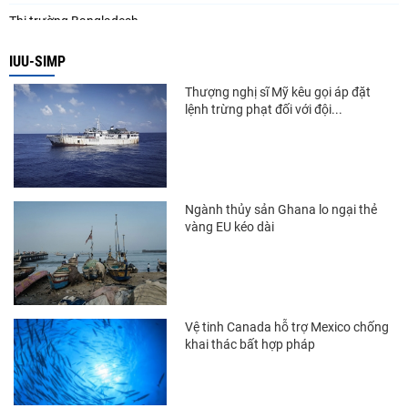
Thị trường Bangladesh
Thị trường Chile
IUU-SIMP
Thị trường Canada
Thượng nghị sĩ Mỹ kêu gọi áp đặt
lệnh trừng phạt đối với đội...
Thị trường Ecuador
Thị trường EU
Thị trường Indonesia
Ngành thủy sản Ghana lo ngại thẻ
Thị trường Mexico
vàng EU kéo dài
Thị trường Mỹ
Thị trường Nga
Thị trường Hàn Quốc
Vệ tinh Canada hỗ trợ Mexico chống
khai thác bất hợp pháp
Thị trường Nhật Bản
Thị trường Thái Lan