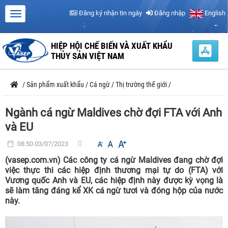
Đăng ký nhận tin ngày
Đăng nhập
English
HIỆP HỘI CHẾ BIẾN VÀ XUẤT KHẨU
THỦY SẢN VIỆT NAM
/
Sản phẩm xuất khẩu
/
Cá ngừ
/
Thị trường thế giới
/
Ngành cá ngừ Maldives chờ đợi FTA với Anh
và EU
08:50 03/07/2023
(vasep.com.vn) Các công ty cá ngừ Maldives đang chờ đợi
việc thực thi các hiệp định thương mại tự do (FTA) với
Vương quốc Anh và EU, các hiệp định này được kỳ vọng là
sẽ làm tăng đáng kể XK cá ngừ tươi và đóng hộp của nước
này.