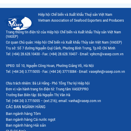
Thị trường Trung Quốc
Hiệp hội Chế biến và Xuất khẩu Thuỷ sản Việt Nam
Thị trường Philippines
Vietnam Association of Seafood Exporters and Producers
Thị trường Tây Ban Nha
Trang thông tin điện tử của Hiệp hội Chế biến và Xuất khẩu Thủy sản Việt Nam
(VASEP)
Thị trường thủy sản khác
Cơ quan Chủ quản: Hiệp hội Chế biến và Xuất khẩu Thủy sản Việt Nam (VASEP)
Trụ sở: Số 7 đường Nguyễn Quý Cảnh, Phường Bình Trưng, Tp.Hồ Chí Minh
Thị trường thủy sản thế giới
Tel: (+84) 28.628.10430 - Fax: (+84) 28.628.10437 - Email: vphcm@vasep.com.vn
VPĐD: Số 10, Nguyễn Công Hoan, Phường Giảng Võ, Hà Nội
Tel: (+84 24) 3.7715055 - Fax: (+84 24) 37715084 - Email: vasephn@vasep.com.vn
Chịu trách nhiệm: Bà Lê Hằng - Phó Tổng Thư ký Hiệp hội
Đơn vị vận hành trang tin điện tử: Trung tâm VASEP.PRO
Trưởng Ban Biên tập: Bà Nguyễn Thị Vân Hà
Tel: (+84 24) 3.7715055 – (ext.216); email: vanha@vasep.com.vn
CÁC BAN NGÀNH HÀNG
Ban ngành hàng Tôm
Ban ngành hàng Cá nước ngọt
Ban ngành hàng Hải sản