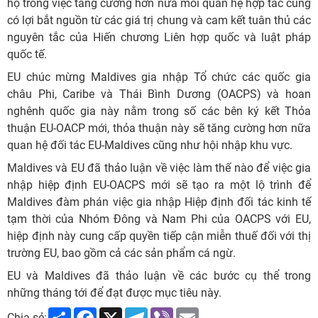
họ trong việc tăng cường hơn nữa mối quan hệ hợp tác cùng
có lợi bắt nguồn từ các giá trị chung và cam kết tuân thủ các
nguyên tắc của Hiến chương Liên hợp quốc và luật pháp
quốc tế.
EU chúc mừng Maldives gia nhập Tổ chức các quốc gia
châu Phi, Caribe và Thái Bình Dương (OACPS) và hoan
nghênh quốc gia này nằm trong số các bên ký kết Thỏa
thuận EU-OACP mới, thỏa thuận này sẽ tăng cường hơn nữa
quan hệ đối tác EU-Maldives cũng như hội nhập khu vực.
Maldives và EU đã thảo luận về việc làm thế nào để việc gia
nhập hiệp định EU-OACPS mới sẽ tạo ra một lộ trình để
Maldives đàm phán việc gia nhập Hiệp định đối tác kinh tế
tạm thời của Nhóm Đông và Nam Phi của OACPS với EU,
hiệp định này cung cấp quyền tiếp cận miễn thuế đối với thị
trường EU, bao gồm cả các sản phẩm cá ngừ.
EU và Maldives đã thảo luận về các bước cụ thể trong
những tháng tới để đạt được mục tiêu này.
Share
Facebook
X
Telegram
Viber
Email
Chia sẻ: