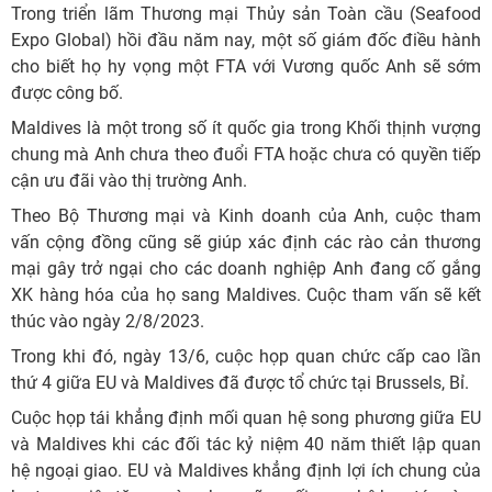
Trong triển lãm Thương mại Thủy sản Toàn cầu (Seafood
Expo Global) hồi đầu năm nay, một số giám đốc điều hành
cho biết họ hy vọng một FTA với Vương quốc Anh sẽ sớm
được công bố.
Maldives là một trong số ít quốc gia trong Khối thịnh vượng
chung mà Anh chưa theo đuổi FTA hoặc chưa có quyền tiếp
cận ưu đãi vào thị trường Anh.
Theo Bộ Thương mại và Kinh doanh của Anh, cuộc tham
vấn cộng đồng cũng sẽ giúp xác định các rào cản thương
mại gây trở ngại cho các doanh nghiệp Anh đang cố gắng
XK hàng hóa của họ sang Maldives. Cuộc tham vấn sẽ kết
thúc vào ngày 2/8/2023.
Trong khi đó, ngày 13/6, cuộc họp quan chức cấp cao lần
thứ 4 giữa EU và Maldives đã được tổ chức tại Brussels, Bỉ.
Cuộc họp tái khẳng định mối quan hệ song phương giữa EU
và Maldives khi các đối tác kỷ niệm 40 năm thiết lập quan
hệ ngoại giao. EU và Maldives khẳng định lợi ích chung của