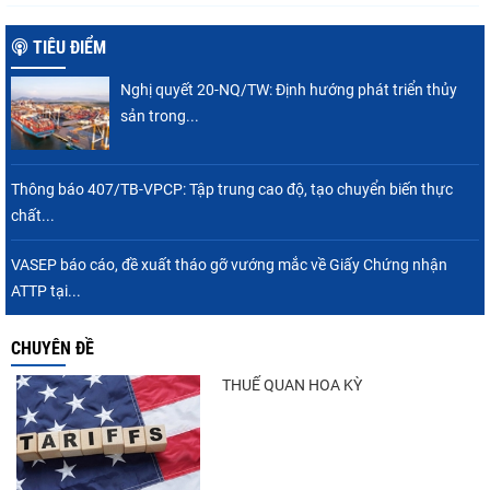
TIÊU ĐIỂM
Nghị quyết 20-NQ/TW: Định hướng phát triển thủy
sản trong...
Thông báo 407/TB-VPCP: Tập trung cao độ, tạo chuyển biến thực
chất...
VASEP báo cáo, đề xuất tháo gỡ vướng mắc về Giấy Chứng nhận
ATTP tại...
CHUYÊN ĐỀ
THUẾ QUAN HOA KỲ