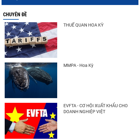
CHUYÊN ĐỀ
THUẾ QUAN HOA KỲ
MMPA - Hoa Kỳ
EVFTA - CƠ HỘI XUẤT KHẨU CHO
DOANH NGHIỆP VIỆT