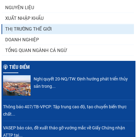
NGUYÊN LIỆU
XUẤT NHẬP KHẨU
Còn chưa đầy 3 tuần đến Vietfish 2026: Sẵn
sàng cho chuỗi...
THỊ TRƯỜNG THẾ GIỚI
DOANH NGHIỆP
TỔNG QUAN NGÀNH CÁ NGỪ
TIÊU ĐIỂM
Nghị quyết 20-NQ/TW: Định hướng phát triển thủy
sản trong...
Thông báo 407/TB-VPCP: Tập trung cao độ, tạo chuyển biến thực
chất...
VASEP báo cáo, đề xuất tháo gỡ vướng mắc về Giấy Chứng nhận
ATTP tại...