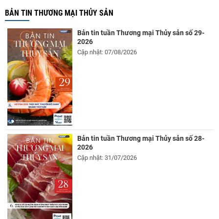
BẢN TIN THƯƠNG MẠI THỦY SẢN
Bản tin tuần Thương mại Thủy sản số 29-
2026
Cập nhật: 07/08/2026
Bản tin tuần Thương mại Thủy sản số 28-
2026
Cập nhật: 31/07/2026