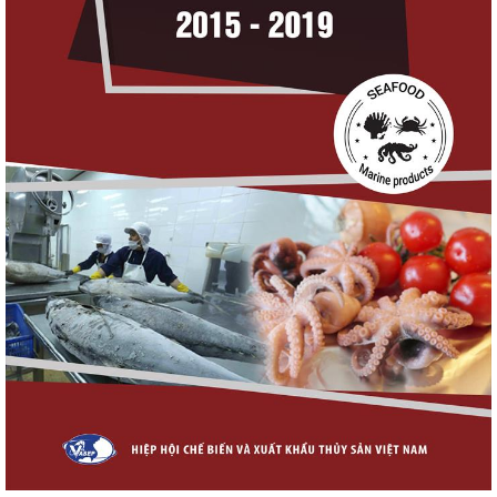
Xuất khẩu cá tra sang CPTPP: Mở rộng cơ
hội cho hàng giá trị...
Xuất khẩu cá ngừ Việt Nam sang Canada
tăng nhẹ, áp lực mới...
Nguồn cung giảm, giá cá rô phi Trung Quốc
tiếp tục tăng
Trung Quốc tăng mạnh nhập khẩu mực,
trong khi nguồn cung...