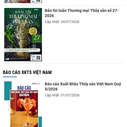
Bản tin tuần Thương mại Thủy sản số 27-
2026
Cập nhật: 24/07/2026
BÁO CÁO XKTS VIỆT NAM
Báo cáo Xuất khẩu Thủy sản Việt Nam Quý
II/2026
Cập nhật: 31/07/2026