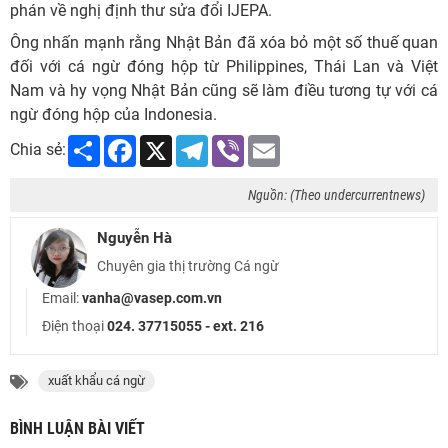
phán về nghị định thư sửa đổi IJEPA.
Ông nhấn mạnh rằng Nhật Bản đã xóa bỏ một số thuế quan
đối với cá ngừ đóng hộp từ Philippines, Thái Lan và Việt
Nam và hy vọng Nhật Bản cũng sẽ làm điều tương tự với cá
ngừ đóng hộp của Indonesia.
Share
Facebook
X
Telegram
Viber
Email
Chia sẻ:
Nguồn: (Theo undercurrentnews)
Nguyễn Hà
Chuyên gia thị trường Cá ngừ
Email:
vanha@vasep.com.vn
Điện thoại
024. 37715055 - ext. 216
xuất khẩu cá ngừ
BÌNH LUẬN BÀI VIẾT