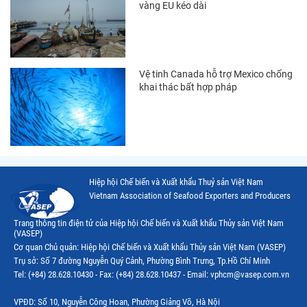
Thị trường Mexico
vàng EU kéo dài
Thị trường Mỹ
Thị trường Nga
Vệ tinh Canada hỗ trợ Mexico chống
Thị trường Hàn Quốc
khai thác bất hợp pháp
Thị trường Nhật Bản
Thị trường Thái Lan
Thị trường Trung Quốc
Thị trường Philippines
Hiệp hội Chế biến và Xuất khẩu Thuỷ sản Việt Nam
Vietnam Association of Seafood Exporters and Producers
Thị trường Tây Ban Nha
Trang thông tin điện tử của Hiệp hội Chế biến và Xuất khẩu Thủy sản Việt Nam
Thị trường thủy sản khác
(VASEP)
Cơ quan Chủ quản: Hiệp hội Chế biến và Xuất khẩu Thủy sản Việt Nam (VASEP)
Thị trường thủy sản thế giới
Trụ sở: Số 7 đường Nguyễn Quý Cảnh, Phường Bình Trưng, Tp.Hồ Chí Minh
Tel: (+84) 28.628.10430 - Fax: (+84) 28.628.10437 - Email: vphcm@vasep.com.vn
VPĐD: Số 10, Nguyễn Công Hoan, Phường Giảng Võ, Hà Nội