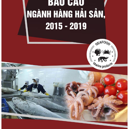
Thuế Mục 301 và bài toán thích ứng của
tôm Việt tại thị...
Xuất khẩu cá tra sang CPTPP: Mở rộng cơ
hội cho hàng giá trị...
Xuất khẩu cá ngừ Việt Nam sang Canada
tăng nhẹ, áp lực mới...
Nguồn cung giảm, giá cá rô phi Trung Quốc
tiếp tục tăng