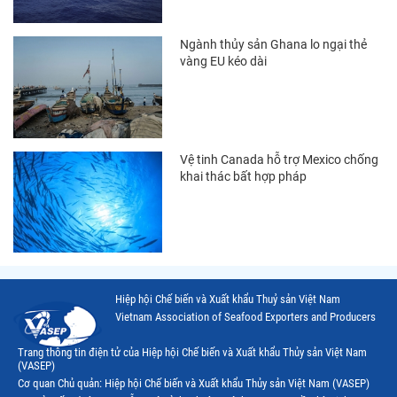
Thị trường Indonesia
Ngành thủy sản Ghana lo ngại thẻ
Thị trường Mexico
vàng EU kéo dài
Thị trường Mỹ
Thị trường Nga
Thị trường Hàn Quốc
Vệ tinh Canada hỗ trợ Mexico chống
khai thác bất hợp pháp
Thị trường Nhật Bản
Thị trường Thái Lan
Thị trường Trung Quốc
Thị trường Philippines
Hiệp hội Chế biến và Xuất khẩu Thuỷ sản Việt Nam
Thị trường Tây Ban Nha
Vietnam Association of Seafood Exporters and Producers
Thị trường thủy sản khác
Trang thông tin điện tử của Hiệp hội Chế biến và Xuất khẩu Thủy sản Việt Nam
(VASEP)
Thị trường thủy sản thế giới
Cơ quan Chủ quản: Hiệp hội Chế biến và Xuất khẩu Thủy sản Việt Nam (VASEP)