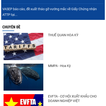
VASEP báo cáo, đề xuất tháo gỡ vướng mắc về Giấy Chứng nhận
ATTP tại...
CHUYÊN ĐỀ
THUẾ QUAN HOA KỲ
MMPA - Hoa Kỳ
EVFTA - CƠ HỘI XUẤT KHẨU CHO
DOANH NGHIỆP VIỆT