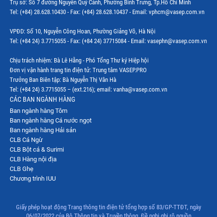
Trụ sở: Số 7 đường Nguyễn Quý Cảnh, Phường Bình Trưng, Tp.Hồ Chí Minh
Tel: (+84) 28.628.10430 - Fax: (+84) 28.628.10437 - Email: vphcm@vasep.com.vn
VPĐD: Số 10, Nguyễn Công Hoan, Phường Giảng Võ, Hà Nội
Tel: (+84 24) 3.7715055 - Fax: (+84 24) 37715084 - Email: vasephn@vasep.com.vn
Chịu trách nhiệm: Bà Lê Hằng - Phó Tổng Thư ký Hiệp hội
Đơn vị vận hành trang tin điện tử: Trung tâm VASEP.PRO
Trưởng Ban Biên tập: Bà Nguyễn Thị Vân Hà
Tel: (+84 24) 3.7715055 – (ext.216); email: vanha@vasep.com.vn
CÁC BAN NGÀNH HÀNG
Ban ngành hàng Tôm
Ban ngành hàng Cá nước ngọt
Ban ngành hàng Hải sản
CLB Cá Ngừ
CLB Bột cá & Surimi
CLB Hàng nội địa
CLB Ghẹ
Chương trình IUU
Giấy phép hoạt động Trang thông tin điện tử tổng hợp số 83/GP-TTĐT, ngày
06/07/2022 của Bộ Thông tin và Truyền thông. Đề nghị ghi rõ nguồn