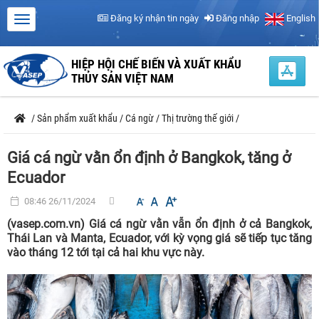
Đăng ký nhận tin ngày
Đăng nhập
English
HIỆP HỘI CHẾ BIẾN VÀ XUẤT KHẨU
THỦY SẢN VIỆT NAM
/
Sản phẩm xuất khẩu
/
Cá ngừ
/
Thị trường thế giới
/
Giá cá ngừ vằn ổn định ở Bangkok, tăng ở
Ecuador
08:46 26/11/2024
(vasep.com.vn) Giá cá ngừ vằn vẫn ổn định ở cả Bangkok,
Thái Lan và Manta, Ecuador, với kỳ vọng giá sẽ tiếp tục tăng
vào tháng 12 tới tại cả hai khu vực này.