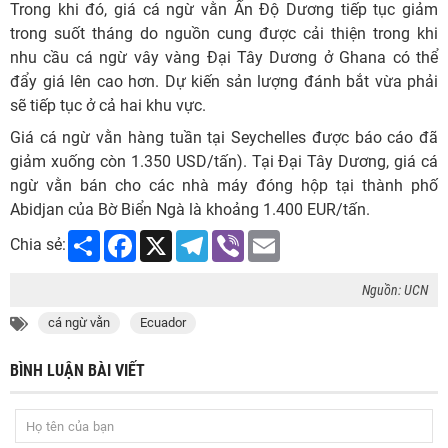
Trong khi đó, giá cá ngừ vằn Ấn Độ Dương tiếp tục giảm
trong suốt tháng do nguồn cung được cải thiện trong khi
nhu cầu cá ngừ vây vàng Đại Tây Dương ở Ghana có thể
đẩy giá lên cao hơn. Dự kiến ​​sản lượng đánh bắt vừa phải
sẽ tiếp tục ở cả hai khu vực.
Giá cá ngừ vằn hàng tuần tại Seychelles được báo cáo đã
giảm xuống còn 1.350 USD/tấn). Tại Đại Tây Dương, giá cá
ngừ vằn bán cho các nhà máy đóng hộp tại thành phố
Abidjan của Bờ Biển Ngà là khoảng 1.400 EUR/tấn.
Share
Facebook
X
Telegram
Viber
Email
Chia sẻ:
Nguồn: UCN
cá ngừ vằn
Ecuador
BÌNH LUẬN BÀI VIẾT