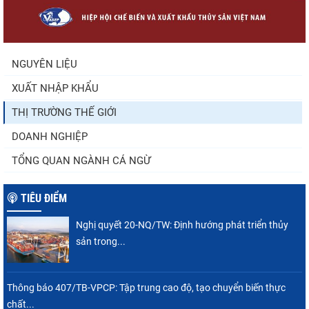
Trung Quốc tăng mạnh nhập khẩu mực,
trong khi nguồn cung...
NGUYÊN LIỆU
XUẤT NHẬP KHẨU
Còn chưa đầy 3 tuần đến Vietfish 2026: Sẵn
sàng cho chuỗi...
THỊ TRƯỜNG THẾ GIỚI
DOANH NGHIỆP
TỔNG QUAN NGÀNH CÁ NGỪ
TIÊU ĐIỂM
Nghị quyết 20-NQ/TW: Định hướng phát triển thủy
sản trong...
Thông báo 407/TB-VPCP: Tập trung cao độ, tạo chuyển biến thực
chất...