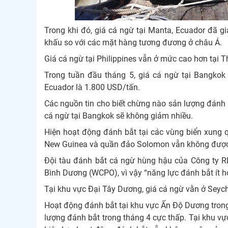
Trong khi đó, giá cá ngừ tại Manta, Ecuador đã 
khấu so với các mặt hàng tương đương ở châu Á.
Giá cá ngừ tại Philippines vẫn ở mức cao hơn tại T
Trong tuần đầu tháng 5, giá cá ngừ tại Bangkok 
Ecuador là 1.800 USD/tấn.
Các nguồn tin cho biết chừng nào sản lượng đánh b
cá ngừ tại Bangkok sẽ không giảm nhiều.
Hiện hoạt động đánh bắt tại các vùng biển xung qu
New Guinea và quần đảo Solomon vẫn không được 
Đội tàu đánh bắt cá ngừ hùng hậu của Công ty RD
Bình Dương (WCPO), vì vậy “năng lực đánh bắt ít h
Tại khu vực Đại Tây Dương, giá cá ngừ vằn ở Seyc
Hoạt động đánh bắt tại khu vực Ấn Độ Dương trong
lượng đánh bắt trong tháng 4 cực thấp. Tại khu vự