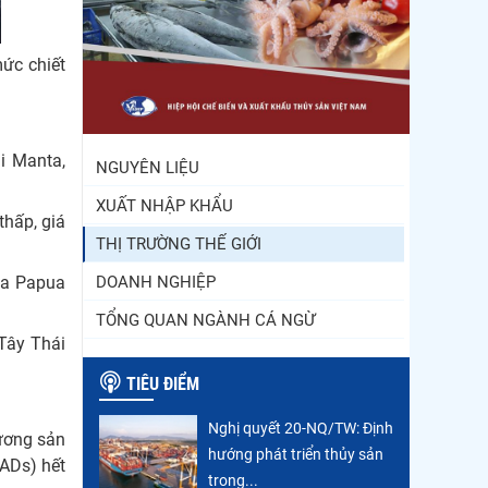
Thông báo 407/TB-VPCP:
Tập trung cao độ, tạo
chuyển biến...
ức chiết
Còn chưa đầy 3 tuần đến
Vietfish 2026: Sẵn sàng
cho chuỗi...
i Manta,
NGUYÊN LIỆU
XUẤT NHẬP KHẨU
thấp, giá
THỊ TRƯỜNG THẾ GIỚI
của Papua
DOANH NGHIỆP
TỔNG QUAN NGÀNH CÁ NGỪ
Tây Thái
TIÊU ĐIỂM
Nghị quyết 20-NQ/TW: Định
Dương sản
hướng phát triển thủy sản
FADs) hết
trong...