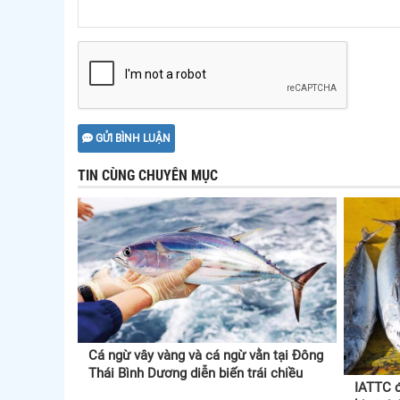
GỬI BÌNH LUẬN
TIN CÙNG CHUYÊN MỤC
Cá ngừ vây vàng và cá ngừ vằn tại Đông
Thái Bình Dương diễn biến trái chiều
IATTC đ