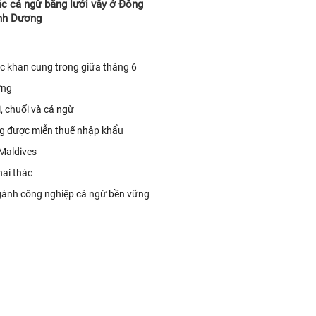
ác cá ngừ bằng lưới vây ở Đông
ình Dương
ục khan cung trong giữa tháng 6
ững
, chuối và cá ngừ
ng được miễn thuế nhập khẩu
Maldives
ai thác
ngành công nghiệp cá ngừ bền vững