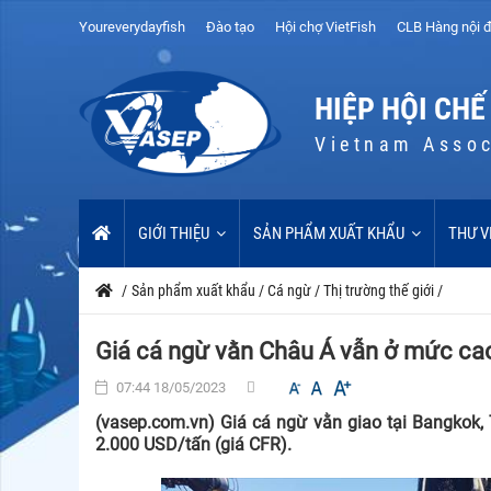
Youreverydayfish
Đào tạo
Hội chợ VietFish
CLB Hàng nội đ
HIỆP HỘI CHẾ
Vietnam Assoc
GIỚI THIỆU
SẢN PHẨM XUẤT KHẨU
THƯ V
/
Sản phẩm xuất khẩu
/
Cá ngừ
/
Thị trường thế giới
/
Giá cá ngừ vằn Châu Á vẫn ở mức ca
07:44 18/05/2023
(vasep.com.vn) Giá cá ngừ vằn giao tại Bangkok, 
2.000 USD/tấn (giá CFR).