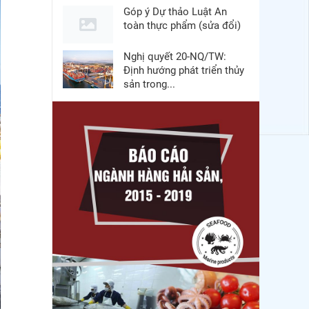
Góp ý Dự thảo Luật An
toàn thực phẩm (sửa đổi)
Nghị quyết 20-NQ/TW:
Định hướng phát triển thủy
sản trong...
Thuế Mục 301 và bài toán
thích ứng của tôm Việt tại
thị...
Nguồn cung giảm, giá cá
rô phi Trung Quốc tiếp tục
tăng
Điểm tin thủy sản thế giới
ngày 3/8/2026
Trung Quốc tăng mạnh
nhập khẩu mực, trong khi
nguồn cung...