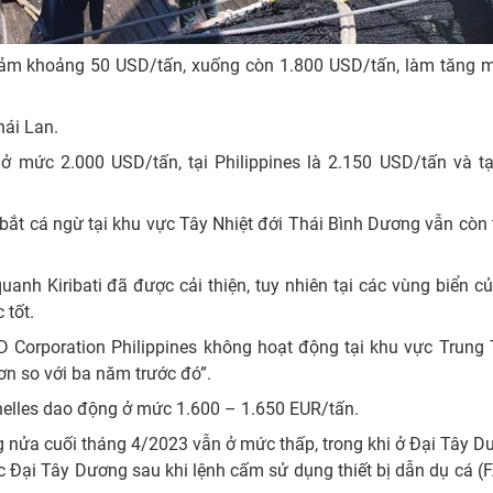
giảm khoảng 50 USD/tấn, xuống còn 1.800 USD/tấn, làm tăng m
hái Lan.
ở mức 2.000 USD/tấn, tại Philippines là 2.150 USD/tấn và tạ
ắt cá ngừ tại khu vực Tây Nhiệt đới Thái Bình Dương vẫn còn 
anh Kiribati đã được cải thiện, tuy nhiên tại các vùng biển 
tốt.
 Corporation Philippines không hoạt động tại khu vực Trung 
ơn so với ba năm trước đó”.
helles dao động ở mức 1.600 – 1.650 EUR/tấn.
 nửa cuối tháng 4/2023 vẫn ở mức thấp, trong khi ở Đại Tây 
c Đại Tây Dương sau khi lệnh cấm sử dụng thiết bị dẫn dụ cá (