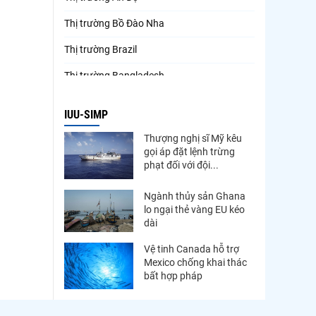
Thị trường Bồ Đào Nha
Thị trường Brazil
Thị trường Bangladesh
Thị trường Chile
IUU-SIMP
Thị trường Canada
Thượng nghị sĩ Mỹ kêu
gọi áp đặt lệnh trừng
Thị trường Ecuador
phạt đối với đội...
Thị trường EU
Ngành thủy sản Ghana
Thị trường Indonesia
lo ngại thẻ vàng EU kéo
dài
Thị trường Mexico
Vệ tinh Canada hỗ trợ
Thị trường Mỹ
Mexico chống khai thác
bất hợp pháp
Thị trường Nga
Thị trường Hàn Quốc