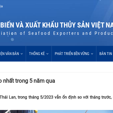
ịa
 BIẾN VÀ XUẤT KHẨU THỦY SẢN VIỆT N
iation of Seafood Exporters and Produ
IỆN VĂN BẢN
THỐNG KÊ
PHÁT TRIỂN BỀN VỮNG
BẢN TIN
o nhất trong 5 năm qua
Thái Lan, trong tháng 5/2023 vẫn ổn định so với tháng trước