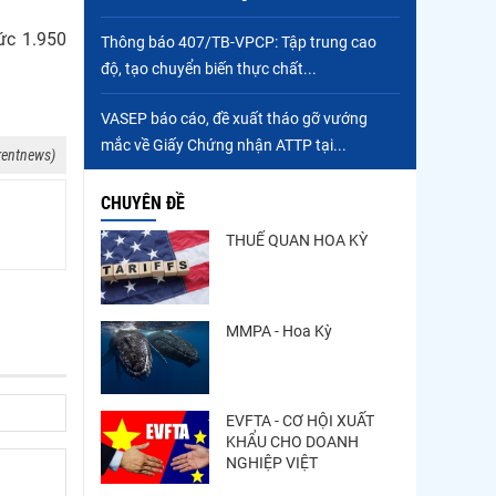
ức 1.950
Thông báo 407/TB-VPCP: Tập trung cao
độ, tạo chuyển biến thực chất...
VASEP báo cáo, đề xuất tháo gỡ vướng
mắc về Giấy Chứng nhận ATTP tại...
rentnews)
CHUYÊN ĐỀ
THUẾ QUAN HOA KỲ
MMPA - Hoa Kỳ
EVFTA - CƠ HỘI XUẤT
KHẨU CHO DOANH
NGHIỆP VIỆT