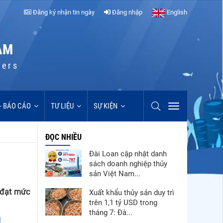
Đăng ký nhận tin ngày
Đăng nhập
English
AM
cers
 - BÁO CÁO
TƯ LIỆU
SỰ KIỆN
ĐỌC NHIỀU
Đài Loan cập nhật danh
sách doanh nghiệp thủy
sản Việt Nam...
, đạt mức
Xuất khẩu thủy sản duy trì
trên 1,1 tỷ USD trong
tháng 7: Đà...