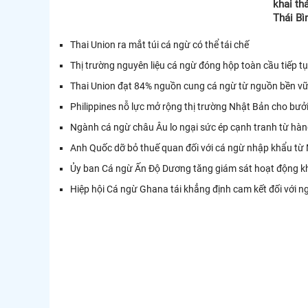
khai th
Thái B
Thai Union ra mắt túi cá ngừ có thể tái chế
Thị trường nguyên liệu cá ngừ đóng hộp toàn cầu tiếp t
Thai Union đạt 84% nguồn cung cá ngừ từ nguồn bền v
Philippines nỗ lực mở rộng thị trường Nhật Bản cho bưởi
Ngành cá ngừ châu Âu lo ngại sức ép cạnh tranh từ hà
Anh Quốc dỡ bỏ thuế quan đối với cá ngừ nhập khẩu từ 
Ủy ban Cá ngừ Ấn Độ Dương tăng giám sát hoạt động kh
Hiệp hội Cá ngừ Ghana tái khẳng định cam kết đối với 