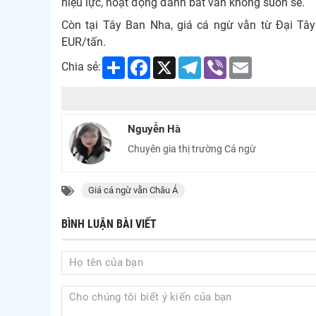
hiệu lực, hoạt động đánh bắt vẫn không suôn sẻ.
Còn tại Tây Ban Nha, giá cá ngừ vằn từ Đại T
EUR/tấn.
Share
Facebook
X
Telegram
Viber
Email
Chia sẻ:
Nguyễn Hà
Chuyên gia thị trường Cá ngừ
Giá cá ngừ vằn Châu Á
BÌNH LUẬN BÀI VIẾT