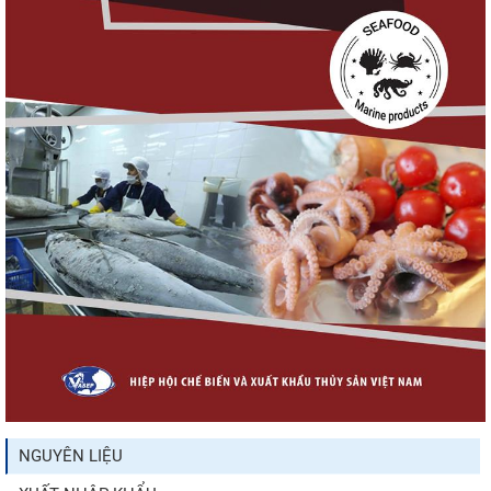
Điểm tin thủy sản thế giới ngày 3/8/2026
Trung Quốc tăng mạnh nhập khẩu mực,
trong khi nguồn cung...
Thông báo 407/TB-VPCP: Tập trung cao độ,
tạo chuyển biến...
Còn chưa đầy 3 tuần đến Vietfish 2026: Sẵn
sàng cho chuỗi...
NGUYÊN LIỆU