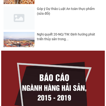
Góp ý Dự thảo Luật An toàn thực phẩm
(sửa đổi)
Nghị quyết 20-NQ/TW: Định hướng phát
triển thủy sản trong...
Thuế Mục 301 và bài toán thích ứng của
tôm Việt tại thị...
Nguồn cung giảm, giá cá rô phi Trung Quốc
tiếp tục tăng