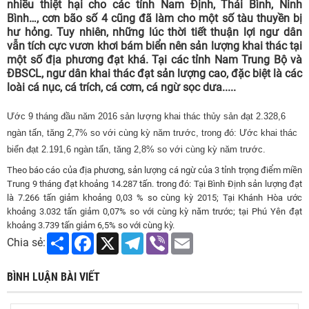
nhiều thiệt hại cho các tỉnh Nam Định, Thái Bình, Ninh
Bình…, cơn bão số 4 cũng đã làm cho một số tàu thuyền bị
hư hỏng. Tuy nhiên, những lúc thời tiết thuận lợi ngư dân
vẫn tích cực vươn khơi bám biển nên sản lượng khai thác tại
một số địa phương đạt khá. Tại các tỉnh Nam Trung Bộ và
ĐBSCL, ngư dân khai thác đạt sản lượng cao, đặc biệt là các
loài cá nục, cá trích, cá cơm, cá ngừ sọc dưa.....
Ước 9 tháng đầu năm 2016 sản lượng khai thác thủy sản đạt 2.328,6
ngàn tấn, tăng 2,7% so với cùng kỳ năm trước, trong đó: Ước khai thác
biển đạt 2.191,6 ngàn tấn, tăng 2,8% so với cùng kỳ năm trước.
Theo báo cáo của địa phương, sản lượng cá ngừ của 3 tỉnh trọng điểm miền
Trung 9 tháng đạt khoảng 14.287 tấn. trong đó: Tại Bình Định sản lượng đạt
là 7.266 tấn giảm khoảng 0,03 % so cùng kỳ 2015; Tại Khánh Hòa ước
khoảng 3.032 tấn giảm 0,07% so với cùng kỳ năm trước; tại Phú Yên đạt
khoảng 3.739 tấn giảm 6,5% so với cùng kỳ.
Share
Facebook
X
Telegram
Viber
Email
Chia sẻ:
BÌNH LUẬN BÀI VIẾT