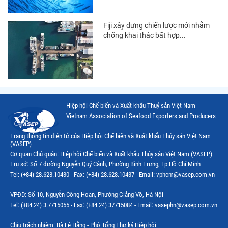
Thị trường Nga
Thị trường Hàn Quốc
Fiji xây dựng chiến lược mới nhằm
chống khai thác bất hợp...
Thị trường Nhật Bản
Thị trường Thái Lan
Thị trường Trung Quốc
Thị trường Philippines
Hiệp hội Chế biến và Xuất khẩu Thuỷ sản Việt Nam
Vietnam Association of Seafood Exporters and Producers
Thị trường Tây Ban Nha
Trang thông tin điện tử của Hiệp hội Chế biến và Xuất khẩu Thủy sản Việt Nam
Thị trường thủy sản khác
(VASEP)
Cơ quan Chủ quản: Hiệp hội Chế biến và Xuất khẩu Thủy sản Việt Nam (VASEP)
Thị trường thủy sản thế giới
Trụ sở: Số 7 đường Nguyễn Quý Cảnh, Phường Bình Trưng, Tp.Hồ Chí Minh
Tel: (+84) 28.628.10430 - Fax: (+84) 28.628.10437 - Email: vphcm@vasep.com.vn
VPĐD: Số 10, Nguyễn Công Hoan, Phường Giảng Võ, Hà Nội
Tel: (+84 24) 3.7715055 - Fax: (+84 24) 37715084 - Email: vasephn@vasep.com.vn
Chịu trách nhiệm: Bà Lê Hằng - Phó Tổng Thư ký Hiệp hội