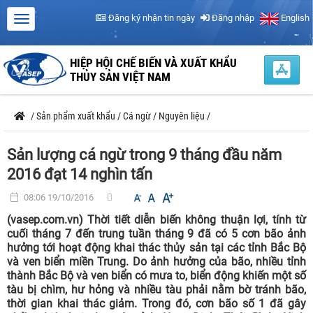
Đăng ký nhận tin ngày
Đăng nhập
English
HIỆP HỘI CHẾ BIẾN VÀ XUẤT KHẨU
THỦY SẢN VIỆT NAM
/
Sản phẩm xuất khẩu
/
Cá ngừ
/
Nguyên liệu
/
Sản lượng cá ngừ trong 9 tháng đầu năm
2016 đạt 14 nghìn tấn
08:06 19/10/2016
(vasep.com.vn) Thời tiết diễn biến không thuận lợi, tính từ
cuối tháng 7 đến trung tuần tháng 9 đã có 5 cơn bão ảnh
hưởng tới hoạt động khai thác thủy sản tại các tỉnh Bắc Bộ
và ven biển miền Trung. Do ảnh hưởng của bão, nhiều tỉnh
thành Bắc Bộ và ven biển có mưa to, biển động khiến một số
tàu bị chìm, hư hỏng và nhiều tàu phải nằm bờ tránh bão,
thời gian khai thác giảm. Trong đó, cơn bão số 1 đã gây