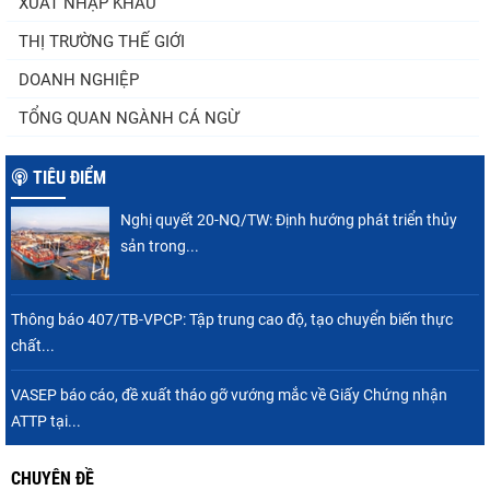
XUẤT NHẬP KHẨU
Doanh nghiệp thủy sản cùng lúc đối mặt
nhiều áp lực
THỊ TRƯỜNG THẾ GIỚI
DOANH NGHIỆP
TỔNG QUAN NGÀNH CÁ NGỪ
TIÊU ĐIỂM
Nghị quyết 20-NQ/TW: Định hướng phát triển thủy
sản trong...
Thông báo 407/TB-VPCP: Tập trung cao độ, tạo chuyển biến thực
chất...
VASEP báo cáo, đề xuất tháo gỡ vướng mắc về Giấy Chứng nhận
ATTP tại...
CHUYÊN ĐỀ