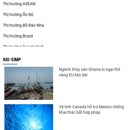
Thị trường ASEAN
Thị trường Ấn Độ
Thị trường Bồ Đào Nha
Thị trường Brazil
Thị trường Bangladesh
Thị trường Chile
IUU-SIMP
Thị trường Canada
Ngành thủy sản Ghana lo ngại thẻ
vàng EU kéo dài
Thị trường Ecuador
Thị trường EU
Thị trường Indonesia
Vệ tinh Canada hỗ trợ Mexico chống
Thị trường Mexico
khai thác bất hợp pháp
Thị trường Mỹ