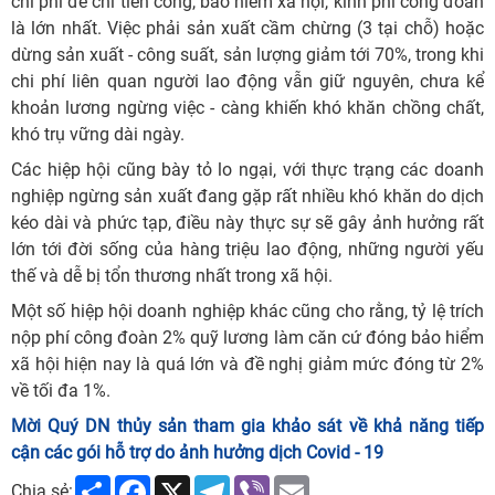
chi phí để chi tiền công, bảo hiểm xã hội, kinh phí công đoàn
là lớn nhất. Việc phải sản xuất cầm chừng (3 tại chỗ) hoặc
dừng sản xuất - công suất, sản lượng giảm tới 70%, trong khi
chi phí liên quan người lao động vẫn giữ nguyên, chưa kể
khoản lương ngừng việc - càng khiến khó khăn chồng chất,
khó trụ vững dài ngày.
Các hiệp hội cũng bày tỏ lo ngại, với thực trạng các doanh
nghiệp ngừng sản xuất đang gặp rất nhiều khó khăn do dịch
kéo dài và phức tạp, điều này thực sự sẽ gây ảnh hưởng rất
lớn tới đời sống của hàng triệu lao động, những người yếu
thế và dễ bị tổn thương nhất trong xã hội.
Một số hiệp hội doanh nghiệp khác cũng cho rằng, tỷ lệ trích
nộp phí công đoàn 2% quỹ lương làm căn cứ đóng bảo hiểm
xã hội hiện nay là quá lớn và đề nghị giảm mức đóng từ 2%
về tối đa 1%.
Mời Quý DN thủy sản tham gia khảo sát về khả năng tiếp
cận các gói hỗ trợ do ảnh hưởng dịch Covid - 19
Share
Facebook
X
Telegram
Viber
Email
Chia sẻ: