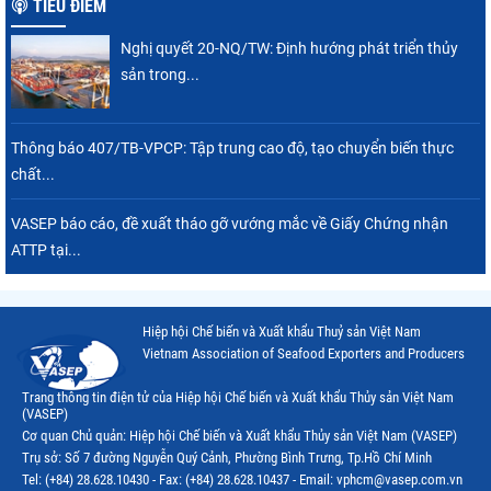
TIÊU ĐIỂM
Thị trường Thái Lan
Nghị quyết 20-NQ/TW: Định hướng phát triển thủy
Thị trường Trung Quốc
sản trong...
Thị trường Philippines
Thị trường Tây Ban Nha
Thông báo 407/TB-VPCP: Tập trung cao độ, tạo chuyển biến thực
chất...
Thị trường thủy sản khác
Thị trường thủy sản thế giới
VASEP báo cáo, đề xuất tháo gỡ vướng mắc về Giấy Chứng nhận
ATTP tại...
Hiệp hội Chế biến và Xuất khẩu Thuỷ sản Việt Nam
Vietnam Association of Seafood Exporters and Producers
Trang thông tin điện tử của Hiệp hội Chế biến và Xuất khẩu Thủy sản Việt Nam
(VASEP)
Cơ quan Chủ quản: Hiệp hội Chế biến và Xuất khẩu Thủy sản Việt Nam (VASEP)
Trụ sở: Số 7 đường Nguyễn Quý Cảnh, Phường Bình Trưng, Tp.Hồ Chí Minh
Tel: (+84) 28.628.10430 - Fax: (+84) 28.628.10437 - Email: vphcm@vasep.com.vn