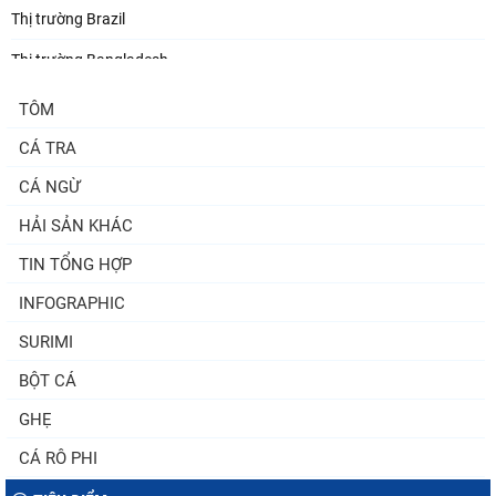
Thị trường Brazil
Thị trường Bangladesh
Thị trường Chile
TÔM
Thị trường Canada
CÁ TRA
Thị trường Ecuador
CÁ NGỪ
Thị trường EU
HẢI SẢN KHÁC
TIN TỔNG HỢP
Thị trường Indonesia
INFOGRAPHIC
Thị trường Mexico
SURIMI
Thị trường Mỹ
BỘT CÁ
Thị trường Nga
GHẸ
Thị trường Hàn Quốc
CÁ RÔ PHI
Thị trường Nhật Bản