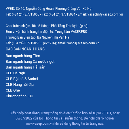
VPĐD: Số 10, Nguyễn Công Hoan, Phường Giảng Võ, Hà Nội
Tel: (+84 24) 3.7715055 - Fax: (+84 24) 37715084 - Email: vasephn@vasep.com.vn
Chịu trách nhiệm: Bà Lê Hằng - Phó Tổng Thư ký Hiệp hội
Đơn vị vận hành trang tin điện tử: Trung tâm VASEP.PRO
Trưởng Ban Biên tập: Bà Nguyễn Thị Vân Hà
Tel: (+84 24) 3.7715055 – (ext.216); email: vanha@vasep.com.vn
CÁC BAN NGÀNH HÀNG
Ban ngành hàng Tôm
Ban ngành hàng Cá nước ngọt
Ban ngành hàng Hải sản
CLB Cá Ngừ
CLB Bột cá & Surimi
CLB Hàng nội địa
CLB Ghẹ
Chương trình IUU
Giấy phép hoạt động Trang thông tin điện tử tổng hợp số 83/GP-TTĐT, ngày
06/07/2022 của Bộ Thông tin và Truyền thông. Đề nghị ghi rõ nguồn
www.vasep.com.vn khi sử dụng thông tin từ trang này.