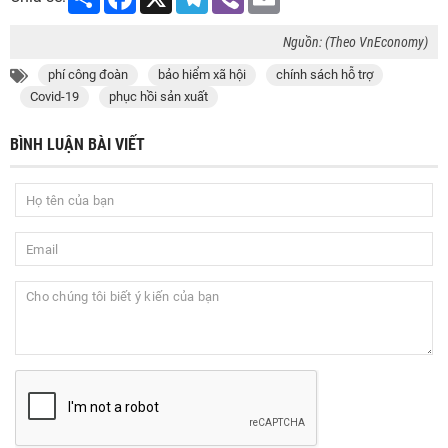
Nguồn: (Theo VnEconomy)
phí công đoàn
bảo hiểm xã hội
chính sách hỗ trợ
Covid-19
phục hồi sản xuất
BÌNH LUẬN BÀI VIẾT