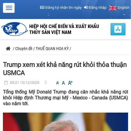
Đăng ký nhận tin ngày
Đăng nhập
English
HIỆP HỘI CHẾ BIẾN VÀ XUẤT KHẨU
THỦY SẢN VIỆT NAM
/
Chuyên đề
/
THUẾ QUAN HOA KỲ
/
Trump xem xét khả năng rút khỏi thỏa thuận
USMCA
09:21 15/12/2025
Tổng thống Mỹ Donald Trump đang cân nhắc khả năng rút
khỏi Hiệp định Thương mại Mỹ - Mexico - Canada (USMCA)
vào năm tới.