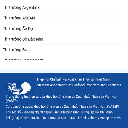
Thị trường Argentina
Thị trường ASEAN
Thị trường Ấn Độ
Thị trường Bồ Đào Nha
Thị trường Brazil
Thị trường Bangladesh
Thị trường Chile
Hiệp hội Chế biến và Xuất khẩu Thuỷ sản Việt Nam
Thị trường Canada
Vietnam Association of Seafood Exporters and Producers
Thị trường Ecuador
Trang thông tin điện tử của Hiệp hội Chế biến và Xuất khẩu Thủy sản Việt Nam
(VASEP)
Thị trường EU
Cơ quan Chủ quản: Hiệp hội Chế biến và Xuất khẩu Thủy sản Việt Nam (VASEP)
Trụ sở: Số 7 đường Nguyễn Quý Cảnh, Phường Bình Trưng, Tp.Hồ Chí Minh
Thị trường Indonesia
Tel: (+84) 28.628.10430 - Fax: (+84) 28.628.10437 - Email: vphcm@vasep.com.vn
Thị trường Mexico