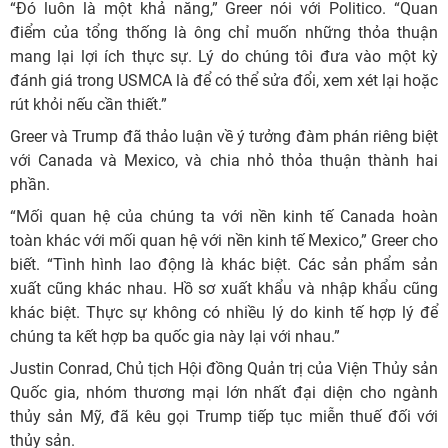
“Đó luôn là một khả năng,” Greer nói với Politico. “Quan
điểm của tổng thống là ông chỉ muốn những thỏa thuận
mang lại lợi ích thực sự. Lý do chúng tôi đưa vào một kỳ
đánh giá trong USMCA là để có thể sửa đổi, xem xét lại hoặc
rút khỏi nếu cần thiết.”
Greer và Trump đã thảo luận về ý tưởng đàm phán riêng biệt
với Canada và Mexico, và chia nhỏ thỏa thuận thành hai
phần.
“Mối quan hệ của chúng ta với nền kinh tế Canada hoàn
toàn khác với mối quan hệ với nền kinh tế Mexico,” Greer cho
biết. “Tình hình lao động là khác biệt. Các sản phẩm sản
xuất cũng khác nhau. Hồ sơ xuất khẩu và nhập khẩu cũng
khác biệt. Thực sự không có nhiều lý do kinh tế hợp lý để
chúng ta kết hợp ba quốc gia này lại với nhau.”
Justin Conrad, Chủ tịch Hội đồng Quản trị của Viện Thủy sản
Quốc gia, nhóm thương mại lớn nhất đại diện cho ngành
thủy sản Mỹ, đã kêu gọi Trump tiếp tục miễn thuế đối với
thủy sản.