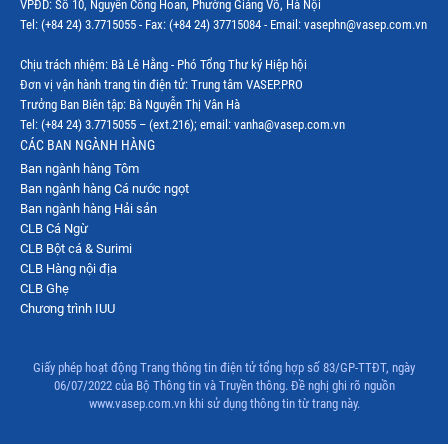
VPĐD: Số 10, Nguyễn Công Hoan, Phường Giảng Võ, Hà Nội
Thị trường Mỹ
Tel: (+84 24) 3.7715055 - Fax: (+84 24) 37715084 - Email: vasephn@vasep.com.vn
Thị trường Nga
Chịu trách nhiệm: Bà Lê Hằng - Phó Tổng Thư ký Hiệp hội
Đơn vị vận hành trang tin điện tử: Trung tâm VASEP.PRO
Thị trường Hàn Quốc
Trưởng Ban Biên tập: Bà Nguyễn Thị Vân Hà
Tel: (+84 24) 3.7715055 – (ext.216); email: vanha@vasep.com.vn
Thị trường Nhật Bản
CÁC BAN NGÀNH HÀNG
Ban ngành hàng Tôm
Thị trường Thái Lan
Ban ngành hàng Cá nước ngọt
Thị trường Trung Quốc
Ban ngành hàng Hải sản
CLB Cá Ngừ
Thị trường Philippines
CLB Bột cá & Surimi
CLB Hàng nội địa
Thị trường Tây Ban Nha
CLB Ghẹ
Chương trình IUU
Thị trường thủy sản khác
Thị trường thủy sản thế giới
Giấy phép hoạt động Trang thông tin điện tử tổng hợp số 83/GP-TTĐT, ngày
06/07/2022 của Bộ Thông tin và Truyền thông. Đề nghị ghi rõ nguồn
www.vasep.com.vn khi sử dụng thông tin từ trang này.