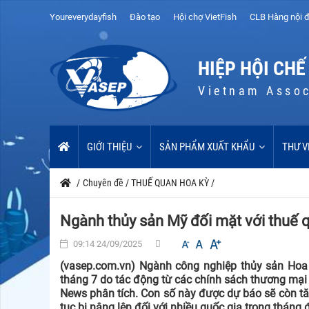
Youreverydayfish
Đào tạo
Hội chợ VietFish
CLB Hàng nội đ
HIỆP HỘI CHẾ
Vietnam Assoc
GIỚI THIỆU
SẢN PHẨM XUẤT KHẨU
THƯ V
/
Chuyên đề
/
THUẾ QUAN HOA KỲ
/
Ngành thủy sản Mỹ đối mặt với thuế 
09:14 24/09/2025
(vasep.com.vn) Ngành công nghiệp thủy sản Hoa 
tháng 7 do tác động từ các chính sách thương mại
News phân tích. Con số này được dự báo sẽ còn tăn
tục bị nâng lên đối với nhiều quốc gia trong tháng 