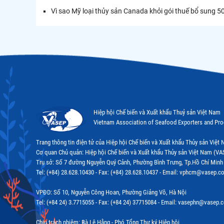
Vì sao Mỹ loại thủy sản Canada khỏi gói thuế bổ sung 5
Hiệp hội Chế biến và Xuất khẩu Thuỷ sản Việt Nam
Vietnam Association of Seafood Exporters and Pr
Trang thông tin điện tử của Hiệp hội Chế biến và Xuất khẩu Thủy sản Việ
Cơ quan Chủ quản: Hiệp hội Chế biến và Xuất khẩu Thủy sản Việt Nam (VA
Trụ sở: Số 7 đường Nguyễn Quý Cảnh, Phường Bình Trưng, Tp.Hồ Chí Minh
Tel: (+84) 28.628.10430 - Fax: (+84) 28.628.10437 - Email: vphcm@vasep.c
VPĐD: Số 10, Nguyễn Công Hoan, Phường Giảng Võ, Hà Nội
Tel: (+84 24) 3.7715055 - Fax: (+84 24) 37715084 - Email: vasephn@vasep.
Chịu trách nhiệm: Bà Lê Hằng - Phó Tổng Thư ký Hiệp hội