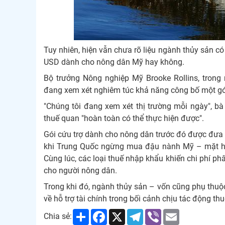
Tuy nhiên, hiện vẫn chưa rõ liệu ngành thủy sản có
USD dành cho nông dân Mỹ hay không.
Bộ trưởng Nông nghiệp Mỹ Brooke Rollins, tron
đang xem xét nghiêm túc khả năng công bố một gói
"Chúng tôi đang xem xét thị trường mỗi ngày", bà R
thuế quan "hoàn toàn có thể thực hiện được".
Gói cứu trợ dành cho nông dân trước đó được đưa r
khi Trung Quốc ngừng mua đậu nành Mỹ – mặt h
Cùng lúc, các loại thuế nhập khẩu khiến chi phí p
cho người nông dân.
Trong khi đó, ngành thủy sản – vốn cũng phụ thuộ
về hỗ trợ tài chính trong bối cảnh chịu tác động th
Share
Facebook
X
Telegram
Viber
Email
Chia sẻ: