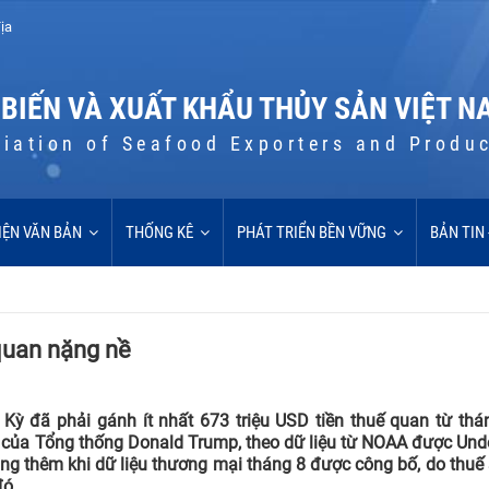
ịa
 BIẾN VÀ XUẤT KHẨU THỦY SẢN VIỆT N
iation of Seafood Exporters and Produ
IỆN VĂN BẢN
THỐNG KÊ
PHÁT TRIỂN BỀN VỮNG
BẢN TIN
quan nặng nề
Kỳ đã phải gánh ít nhất 673 triệu USD tiền thuế quan từ thá
 của Tổng thống Donald Trump, theo dữ liệu từ NOAA được Und
g thêm khi dữ liệu thương mại tháng 8 được công bố, do thuế 
đó.