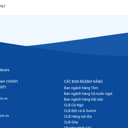
0%?
oducers
t Nam (VASEP)
CÁC BAN NGÀNH HÀNG
SEP)
Ban ngành hàng Tôm
Ban ngành hàng Cá nước ngọt
om.vn
Ban ngành hàng Hải sản
CLB Cá Ngừ
CLB Bột cá & Surimi
com.vn
CLB Hàng nội địa
CLB Ghẹ
Chương trình IUU