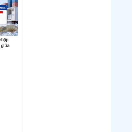
 nhập
 giữa