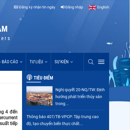
Đăng ký nhận tin ngày
Đăng nhập
English
AM
cers
 - BÁO CÁO
TƯ LIỆU
SỰ KIỆN
TIÊU ĐIỂM
Nghị quyết 20-NQ/TW: Định
hướng phát triển thủy sản
trong...
ng 4 đến
Thông báo 407/TB-VPCP: Tập trung cao
ercurrent
suất tiếp
độ, tạo chuyển biến thực chất...