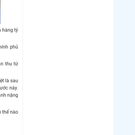
Thị trường Chile
Thị trường Canada
á hàng tỷ
Thị trường Ecuador
Thị trường EU
chính phủ
Thị trường Indonesia
Thị trường Mexico
ản thu từ
Thị trường Mỹ
ệt là sau
Thị trường Nga
ước này.
gánh nặng
Thị trường Hàn Quốc
Thị trường Nhật Bản
ụ thể nào
Thị trường Thái Lan
Thị trường Trung Quốc