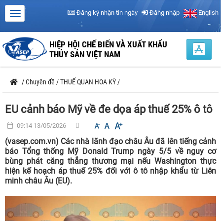
Đăng ký nhận tin ngày
Đăng nhập
English
HIỆP HỘI CHẾ BIẾN VÀ XUẤT KHẨU
THỦY SẢN VIỆT NAM
/
Chuyên đề
/
THUẾ QUAN HOA KỲ
/
EU cảnh báo Mỹ về đe dọa áp thuế 25% ô tô
09:14 13/05/2026
(vasep.com.vn) Các nhà lãnh đạo châu Âu đã lên tiếng cảnh
báo Tổng thống Mỹ Donald Trump ngày 5/5 về nguy cơ
bùng phát căng thẳng thương mại nếu Washington thực
hiện kế hoạch áp thuế 25% đối với ô tô nhập khẩu từ Liên
minh châu Âu (EU).