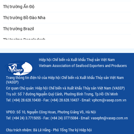
Thị trường Ấn Độ
Thị trường Bồ Đào Nha
Thị trường Brazil
Thị trường Bangladesh
Thị trường Chile
Hiệp hội Chế biến và Xuất khẩu Thuỷ sản Việt Nam
Thị trường Canada
Vietnam Association of Seafood Exporters and Producers
Thị trường Ecuador
Trang thông tin điện tử của Hiệp hội Chế biến và Xuất khẩu Thủy sản Việt Nam
(VASEP)
Thị trường EU
Cơ quan Chủ quản: Hiệp hội Chế biến và Xuất khẩu Thủy sản Việt Nam (VASEP)
Trụ sở: Số 7 đường Nguyễn Quý Cảnh, Phường Bình Trưng, Tp.Hồ Chí Minh
Thị trường Indonesia
Tel: (+84) 28.628.10430 - Fax: (+84) 28.628.10437 - Email: vphcm@vasep.com.vn
Thị trường Mexico
VPĐD: Số 10, Nguyễn Công Hoan, Phường Giảng Võ, Hà Nội
Thị trường Mỹ
Tel: (+84 24) 3.7715055 - Fax: (+84 24) 37715084 - Email: vasephn@vasep.com.vn
Thị trường Nga
Chịu trách nhiệm: Bà Lê Hằng - Phó Tổng Thư ký Hiệp hội