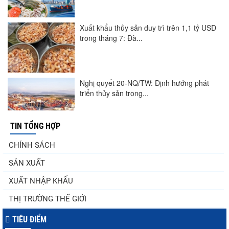
Xuất khẩu thủy sản duy trì trên 1,1 tỷ USD
trong tháng 7: Đà...
Nghị quyết 20-NQ/TW: Định hướng phát
triển thủy sản trong...
TIN TỔNG HỢP
Góp ý Dự thảo Luật An toàn thực phẩm
CHÍNH SÁCH
(sửa đổi)
SẢN XUẤT
XUẤT NHẬP KHẨU
Thuế Mục 301 và bài toán thích ứng của
THỊ TRƯỜNG THẾ GIỚI
tôm Việt tại thị...
TIÊU ĐIỂM