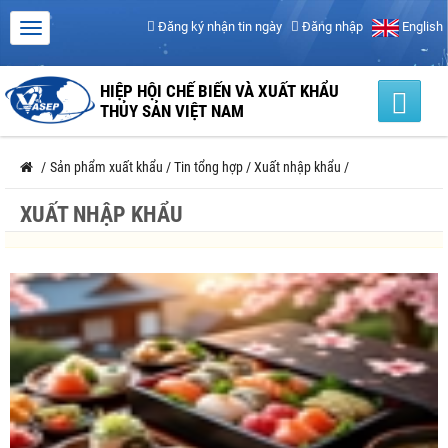
Đăng ký nhận tin ngày
Đăng nhập
English
HIỆP HỘI CHẾ BIẾN VÀ XUẤT KHẨU
THỦY SẢN VIỆT NAM
/
Sản phẩm xuất khẩu
/
Tin tổng hợp
/
Xuất nhập khẩu
/
XUẤT NHẬP KHẨU