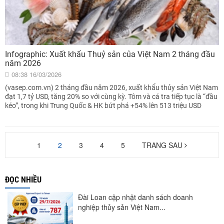
Infographic: Xuất khẩu Thuỷ sản của Việt Nam 2 tháng đầu
năm 2026
08:38 16/03/2026
(vasep.com.vn) 2 tháng đầu năm 2026, xuất khẩu thủy sản Việt Nam
đạt 1,7 tỷ USD, tăng 20% so với cùng kỳ. Tôm và cá tra tiếp tục là “đầu
kéo”, trong khi Trung Quốc & HK bứt phá +54% lên 513 triệu USD
1
2
3
4
5
TRANG SAU
ĐỌC NHIỀU
Đài Loan cập nhật danh sách doanh
nghiệp thủy sản Việt Nam...