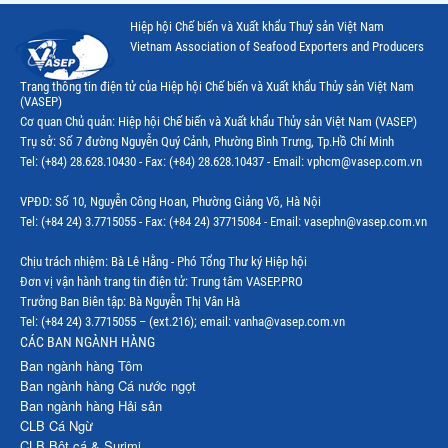
Hiệp hội Chế biến và Xuất khẩu Thuỷ sản Việt Nam
Thị trường Canada
Vietnam Association of Seafood Exporters and Producers
Thị trường Ecuador
Trang thông tin điện tử của Hiệp hội Chế biến và Xuất khẩu Thủy sản Việt Nam
(VASEP)
Thị trường EU
Cơ quan Chủ quản: Hiệp hội Chế biến và Xuất khẩu Thủy sản Việt Nam (VASEP)
Trụ sở: Số 7 đường Nguyễn Quý Cảnh, Phường Bình Trưng, Tp.Hồ Chí Minh
Thị trường Indonesia
Tel: (+84) 28.628.10430 - Fax: (+84) 28.628.10437 - Email: vphcm@vasep.com.vn
Thị trường Mexico
VPĐD: Số 10, Nguyễn Công Hoan, Phường Giảng Võ, Hà Nội
Thị trường Mỹ
Tel: (+84 24) 3.7715055 - Fax: (+84 24) 37715084 - Email: vasephn@vasep.com.vn
Thị trường Nga
Chịu trách nhiệm: Bà Lê Hằng - Phó Tổng Thư ký Hiệp hội
Đơn vị vận hành trang tin điện tử: Trung tâm VASEP.PRO
Thị trường Hàn Quốc
Trưởng Ban Biên tập: Bà Nguyễn Thị Vân Hà
Tel: (+84 24) 3.7715055 – (ext.216); email: vanha@vasep.com.vn
Thị trường Nhật Bản
CÁC BAN NGÀNH HÀNG
Ban ngành hàng Tôm
Thị trường Thái Lan
Ban ngành hàng Cá nước ngọt
Ban ngành hàng Hải sản
Thị trường Trung Quốc
CLB Cá Ngừ
Thị trường Philippines
CLB Bột cá & Surimi