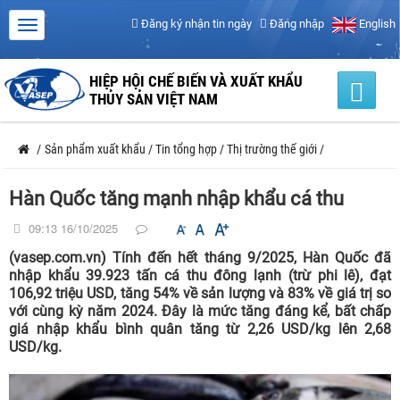
Đăng ký nhận tin ngày
Đăng nhập
English
HIỆP HỘI CHẾ BIẾN VÀ XUẤT KHẨU
THỦY SẢN VIỆT NAM
/
Sản phẩm xuất khẩu
/
Tin tổng hợp
/
Thị trường thế giới
/
Hàn Quốc tăng mạnh nhập khẩu cá thu
09:13 16/10/2025
(vasep.com.vn) Tính đến hết tháng 9/2025, Hàn Quốc đã
nhập khẩu 39.923 tấn cá thu đông lạnh (trừ phi lê), đạt
106,92 triệu USD, tăng 54% về sản lượng và 83% về giá trị so
với cùng kỳ năm 2024. Đây là mức tăng đáng kể, bất chấp
giá nhập khẩu bình quân tăng từ 2,26 USD/kg lên 2,68
USD/kg.