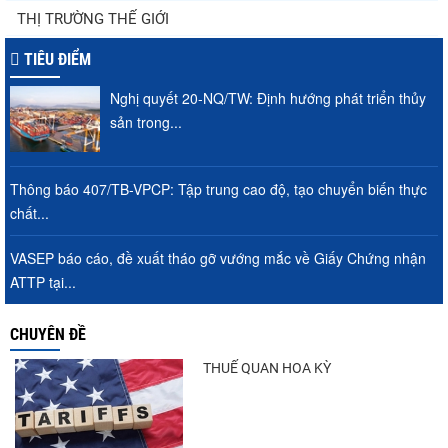
Thuế Mục 301 và bài toán thích ứng của
THỊ TRƯỜNG THẾ GIỚI
tôm Việt tại thị...
TIÊU ĐIỂM
Nghị quyết 20-NQ/TW: Định hướng phát triển thủy
Nguồn cung giảm, giá cá rô phi Trung
sản trong...
Quốc tiếp tục tăng
Thông báo 407/TB-VPCP: Tập trung cao độ, tạo chuyển biến thực
chất...
Xuất khẩu cá ngừ Việt Nam sang Canada
tăng nhẹ, áp lực mới...
VASEP báo cáo, đề xuất tháo gỡ vướng mắc về Giấy Chứng nhận
ATTP tại...
Xuất khẩu cá tra sang CPTPP: Mở rộng cơ
CHUYÊN ĐỀ
hội cho hàng giá trị...
THUẾ QUAN HOA KỲ
Trung Quốc tăng mạnh nhập khẩu mực,