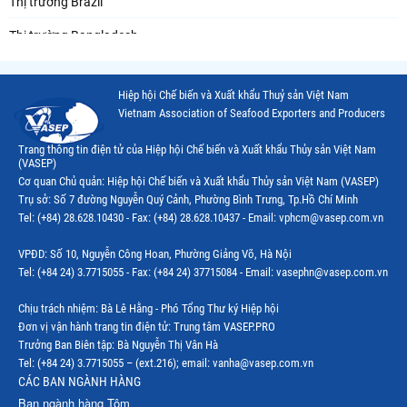
Thị trường Brazil
Thị trường Bangladesh
Thị trường Chile
Hiệp hội Chế biến và Xuất khẩu Thuỷ sản Việt Nam
Thị trường Canada
Vietnam Association of Seafood Exporters and Producers
Thị trường Ecuador
Trang thông tin điện tử của Hiệp hội Chế biến và Xuất khẩu Thủy sản Việt Nam
(VASEP)
Thị trường EU
Cơ quan Chủ quản: Hiệp hội Chế biến và Xuất khẩu Thủy sản Việt Nam (VASEP)
Trụ sở: Số 7 đường Nguyễn Quý Cảnh, Phường Bình Trưng, Tp.Hồ Chí Minh
Thị trường Indonesia
Tel: (+84) 28.628.10430 - Fax: (+84) 28.628.10437 - Email: vphcm@vasep.com.vn
Thị trường Mexico
VPĐD: Số 10, Nguyễn Công Hoan, Phường Giảng Võ, Hà Nội
Thị trường Mỹ
Tel: (+84 24) 3.7715055 - Fax: (+84 24) 37715084 - Email: vasephn@vasep.com.vn
Thị trường Nga
Chịu trách nhiệm: Bà Lê Hằng - Phó Tổng Thư ký Hiệp hội
Đơn vị vận hành trang tin điện tử: Trung tâm VASEP.PRO
Thị trường Hàn Quốc
Trưởng Ban Biên tập: Bà Nguyễn Thị Vân Hà
Tel: (+84 24) 3.7715055 – (ext.216); email: vanha@vasep.com.vn
Thị trường Nhật Bản
CÁC BAN NGÀNH HÀNG
Ban ngành hàng Tôm
Thị trường Thái Lan