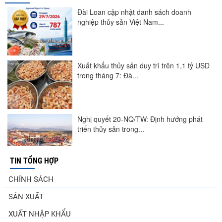
Đài Loan cập nhật danh sách doanh
nghiệp thủy sản Việt Nam...
Xuất khẩu thủy sản duy trì trên 1,1 tỷ USD
trong tháng 7: Đà...
Nghị quyết 20-NQ/TW: Định hướng phát
triển thủy sản trong...
TIN TỔNG HỢP
Góp ý Dự thảo Luật An toàn thực phẩm
CHÍNH SÁCH
(sửa đổi)
SẢN XUẤT
XUẤT NHẬP KHẨU