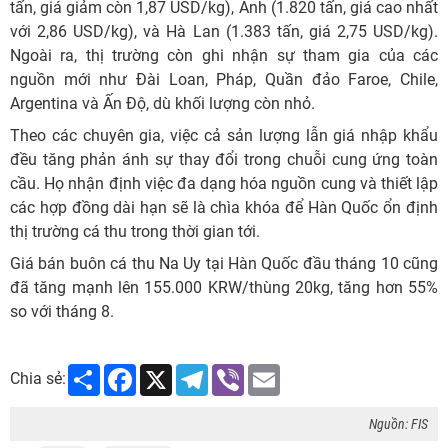
tấn, giá giảm còn 1,87 USD/kg), Anh (1.820 tấn, giá cao nhất
với 2,86 USD/kg), và Hà Lan (1.383 tấn, giá 2,75 USD/kg).
Ngoài ra, thị trường còn ghi nhận sự tham gia của các
nguồn mới như Đài Loan, Pháp, Quần đảo Faroe, Chile,
Argentina và Ấn Độ, dù khối lượng còn nhỏ.
Theo các chuyên gia, việc cả sản lượng lẫn giá nhập khẩu
đều tăng phản ánh sự thay đổi trong chuỗi cung ứng toàn
cầu. Họ nhận định việc đa dạng hóa nguồn cung và thiết lập
các hợp đồng dài hạn sẽ là chìa khóa để Hàn Quốc ổn định
thị trường cá thu trong thời gian tới.
Giá bán buôn cá thu Na Uy tại Hàn Quốc đầu tháng 10 cũng
đã tăng mạnh lên 155.000 KRW/thùng 20kg, tăng hơn 55%
so với tháng 8.
Share
Facebook
X
Telegram
Viber
Email
Chia sẻ:
Nguồn: FIS