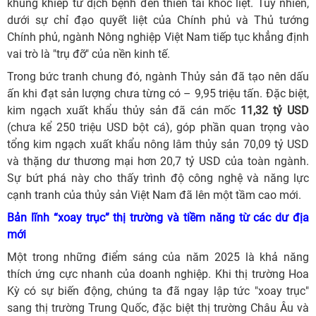
khủng khiếp từ dịch bệnh đến thiên tai khốc liệt. Tuy nhiên,
dưới sự chỉ đạo quyết liệt của Chính phủ và Thủ tướng
Chính phủ, ngành Nông nghiệp Việt Nam tiếp tục khẳng định
vai trò là "trụ đỡ" của nền kinh tế.
Trong bức tranh chung đó, ngành Thủy sản đã tạo nên dấu
ấn khi đạt sản lượng chưa từng có – 9,95 triệu tấn. Đặc biệt,
kim ngạch xuất khẩu thủy sản đã cán mốc
11,32 tỷ USD
(chưa kể 250 triệu USD bột cá), góp phần quan trọng vào
tổng kim ngạch xuất khẩu nông lâm thủy sản 70,09 tỷ USD
và thặng dư thương mại hơn 20,7 tỷ USD của toàn ngành.
Sự bứt phá này cho thấy trình độ công nghệ và năng lực
cạnh tranh của thủy sản Việt Nam đã lên một tầm cao mới.
Bản lĩnh “xoay trục” thị trường và tiềm năng từ các dư địa
mới
Một trong những điểm sáng của năm 2025 là khả năng
thích ứng cực nhanh của doanh nghiệp. Khi thị trường Hoa
Kỳ có sự biến động, chúng ta đã ngay lập tức "xoay trục"
sang thị trường Trung Quốc, đặc biệt thị trường Châu Âu và