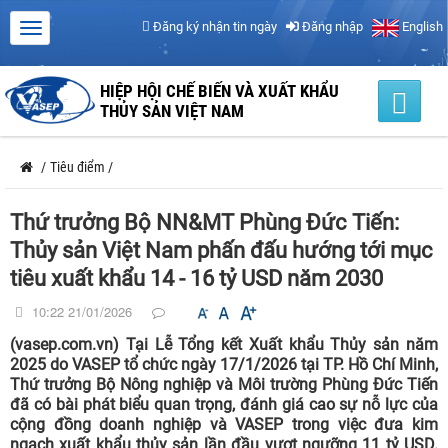
Đăng ký nhận tin ngày
Đăng nhập
English
HIỆP HỘI CHẾ BIẾN VÀ XUẤT KHẨU
THỦY SẢN VIỆT NAM
/
Tiêu điểm
/
Thứ trưởng Bộ NN&MT Phùng Đức Tiến:
Thủy sản Việt Nam phấn đấu hướng tới mục
tiêu xuất khẩu 14 - 16 tỷ USD năm 2030
10:22 21/01/2026
(vasep.com.vn) Tại Lễ Tổng kết Xuất khẩu Thủy sản năm
2025 do VASEP tổ chức ngày 17/1/2026 tại TP. Hồ Chí Minh,
Thứ trưởng Bộ Nông nghiệp và Môi trường Phùng Đức Tiến
đã có bài phát biểu quan trọng, đánh giá cao sự nỗ lực của
cộng đồng doanh nghiệp và VASEP trong việc đưa kim
ngạch xuất khẩu thủy sản lần đầu vượt ngưỡng 11 tỷ USD.