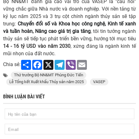
Bộ NN&MT đánh giá cao vai trò của VASEP là "cầu nối"
vững chắc giữa Nhà nước và doanh nghiệp. Với nền tảng từ
kỷ lục năm 2025 và 3 trụ cột chính ngành thủy sản sẽ tập
trung:
Chuyển đổi số và Khoa học công nghệ, Kinh tế xanh
và tuần hoàn,
Nâng cao giá trị gia tăng
, tôi tin tưởng ngành
thủy sản sẽ tiếp tục phát triển bền vững, hướng tới mục tiêu
14 - 16 tỷ USD vào năm 2030
, xứng đáng là ngành kinh tế
mũi nhọn của đất nước.
Share
Facebook
X
Telegram
Viber
Email
Chia sẻ:
Thứ trưởng Bộ NN&MT Phùng Đức Tiến
Lễ Tổng kết Xuất khẩu Thủy sản năm 2025
VASEP
BÌNH LUẬN BÀI VIẾT