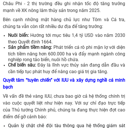
Châu Phi - 2 thị trường đều ghi nhận tốc độ tăng trưởng
mạnh về XK nông lâm thủy sản trong năm 2025.
Bên cạnh những mặt hàng chủ lực như Tôm và Cá tra,
chúng ta vẫn còn rất nhiều dư địa để tăng trưởng:
Nuôi biển:
Hướng tới mục tiêu 1,4 tỷ USD vào năm 2030
theo Quyết định 1664.
Sản phẩm tiềm năng:
Phát triển cá rô phi mặn lợ với diện
tích tiềm năng hơn 600.000 ha và đẩy mạnh ngành công
nghiệp rong tảo biển, nuôi hồ chứa.
Chế biến sâu:
Đây là lĩnh vực thủy sản đang dẫn đầu và
cần tiếp tục phát huy để nâng cao giá trị gia tăng.
Quyết tâm “tuyên chiến” với IUU và xây dựng nghề cá minh
bạch
Về vấn đề thẻ vàng IUU, chưa bao giờ cả hệ thống chính trị
vào cuộc quyết liệt như hiện nay. Với sự chỉ đạo trực tiếp
của Thủ tướng Chính phủ, chúng ta đang thực hiện đợt cao
điểm để gỡ cảnh báo:
Quản lý chặt chẽ đội tàu thông qua hệ thống giám sát