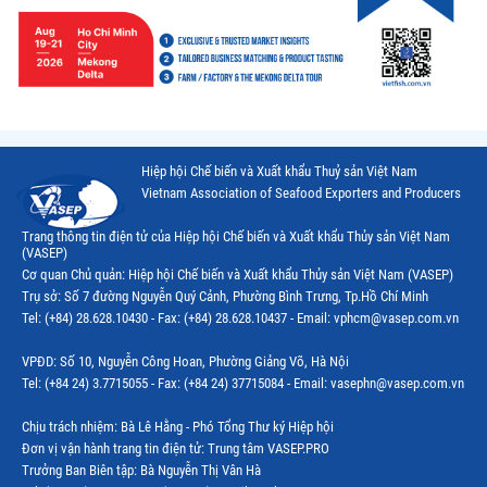
Hiệp hội Chế biến và Xuất khẩu Thuỷ sản Việt Nam
Vietnam Association of Seafood Exporters and Producers
Trang thông tin điện tử của Hiệp hội Chế biến và Xuất khẩu Thủy sản Việt Nam
(VASEP)
Cơ quan Chủ quản: Hiệp hội Chế biến và Xuất khẩu Thủy sản Việt Nam (VASEP)
Trụ sở: Số 7 đường Nguyễn Quý Cảnh, Phường Bình Trưng, Tp.Hồ Chí Minh
Tel: (+84) 28.628.10430 - Fax: (+84) 28.628.10437 - Email: vphcm@vasep.com.vn
VPĐD: Số 10, Nguyễn Công Hoan, Phường Giảng Võ, Hà Nội
Tel: (+84 24) 3.7715055 - Fax: (+84 24) 37715084 - Email: vasephn@vasep.com.vn
Chịu trách nhiệm: Bà Lê Hằng - Phó Tổng Thư ký Hiệp hội
Đơn vị vận hành trang tin điện tử: Trung tâm VASEP.PRO
Trưởng Ban Biên tập: Bà Nguyễn Thị Vân Hà