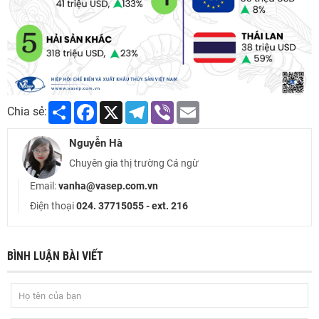
Share
Facebook
X
Telegram
Viber
Email
Chia sẻ:
Nguyễn Hà
Chuyên gia thị trường Cá ngừ
Email:
vanha@vasep.com.vn
Điện thoại
024. 37715055 - ext. 216
BÌNH LUẬN BÀI VIẾT