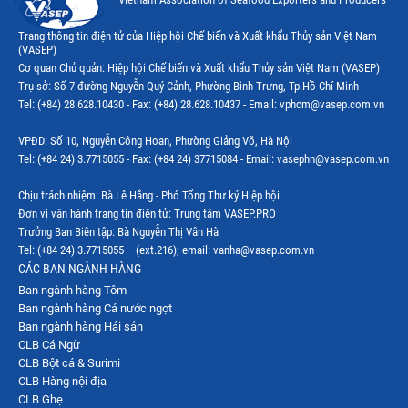
Thị trường Ecuador
Trang thông tin điện tử của Hiệp hội Chế biến và Xuất khẩu Thủy sản Việt Nam
(VASEP)
Thị trường EU
Cơ quan Chủ quản: Hiệp hội Chế biến và Xuất khẩu Thủy sản Việt Nam (VASEP)
Trụ sở: Số 7 đường Nguyễn Quý Cảnh, Phường Bình Trưng, Tp.Hồ Chí Minh
Thị trường Indonesia
Tel: (+84) 28.628.10430 - Fax: (+84) 28.628.10437 - Email: vphcm@vasep.com.vn
Thị trường Mexico
VPĐD: Số 10, Nguyễn Công Hoan, Phường Giảng Võ, Hà Nội
Thị trường Mỹ
Tel: (+84 24) 3.7715055 - Fax: (+84 24) 37715084 - Email: vasephn@vasep.com.vn
Thị trường Nga
Chịu trách nhiệm: Bà Lê Hằng - Phó Tổng Thư ký Hiệp hội
Đơn vị vận hành trang tin điện tử: Trung tâm VASEP.PRO
Thị trường Hàn Quốc
Trưởng Ban Biên tập: Bà Nguyễn Thị Vân Hà
Tel: (+84 24) 3.7715055 – (ext.216); email: vanha@vasep.com.vn
Thị trường Nhật Bản
CÁC BAN NGÀNH HÀNG
Ban ngành hàng Tôm
Thị trường Thái Lan
Ban ngành hàng Cá nước ngọt
Thị trường Trung Quốc
Ban ngành hàng Hải sản
CLB Cá Ngừ
Thị trường Philippines
CLB Bột cá & Surimi
CLB Hàng nội địa
Thị trường Tây Ban Nha
CLB Ghẹ