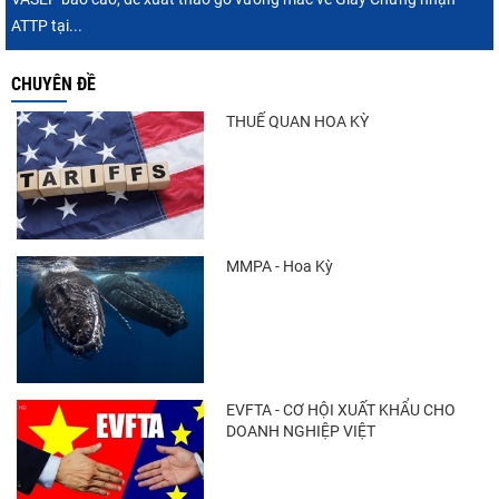
ATTP tại...
CHUYÊN ĐỀ
THUẾ QUAN HOA KỲ
MMPA - Hoa Kỳ
EVFTA - CƠ HỘI XUẤT KHẨU CHO
DOANH NGHIỆP VIỆT