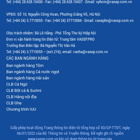
Tel: (+84) 28.628.10430 - Fax: (+84) 28.628.10437 - Email: vphcm@vasep.com.vn
Thị trường Mexico
VPĐD: Số 10, Nguyễn Công Hoan, Phường Giảng Võ, Hà Nội
Thị trường Mỹ
Tel: (+84 24) 3.7715055 - Fax: (+84 24) 37715084 - Email: vasephn@vasep.com.vn
Thị trường Nga
Chịu trách nhiệm: Bà Lê Hằng - Phó Tổng Thư ký Hiệp hội
Đơn vị vận hành trang tin điện tử: Trung tâm VASEP.PRO
Thị trường Hàn Quốc
Trưởng Ban Biên tập: Bà Nguyễn Thị Vân Hà
Tel: (+84 24) 3.7715055 – (ext.216); email: vanha@vasep.com.vn
Thị trường Nhật Bản
CÁC BAN NGÀNH HÀNG
Ban ngành hàng Tôm
Thị trường Thái Lan
Ban ngành hàng Cá nước ngọt
Thị trường Trung Quốc
Ban ngành hàng Hải sản
CLB Cá Ngừ
Thị trường Philippines
CLB Bột cá & Surimi
CLB Hàng nội địa
Thị trường Tây Ban Nha
CLB Ghẹ
Chương trình IUU
Thị trường thủy sản khác
Thị trường thủy sản thế giới
Giấy phép hoạt động Trang thông tin điện tử tổng hợp số 83/GP-TTĐT, ngày
06/07/2022 của Bộ Thông tin và Truyền thông. Đề nghị ghi rõ nguồn
www.vasep.com.vn khi sử dụng thông tin từ trang này.