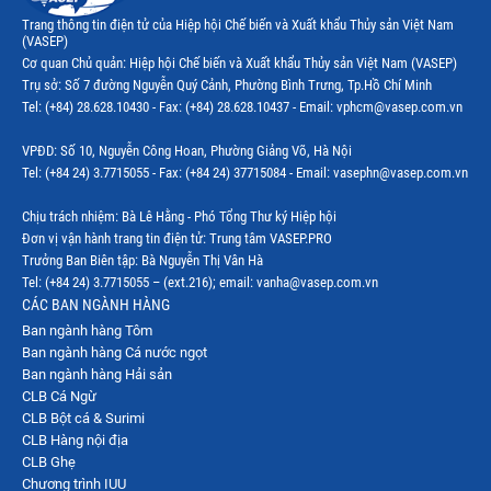
Thị trường Ecuador
Trang thông tin điện tử của Hiệp hội Chế biến và Xuất khẩu Thủy sản Việt Nam
(VASEP)
Thị trường EU
Cơ quan Chủ quản: Hiệp hội Chế biến và Xuất khẩu Thủy sản Việt Nam (VASEP)
Trụ sở: Số 7 đường Nguyễn Quý Cảnh, Phường Bình Trưng, Tp.Hồ Chí Minh
Thị trường Indonesia
Tel: (+84) 28.628.10430 - Fax: (+84) 28.628.10437 - Email: vphcm@vasep.com.vn
Thị trường Mexico
VPĐD: Số 10, Nguyễn Công Hoan, Phường Giảng Võ, Hà Nội
Thị trường Mỹ
Tel: (+84 24) 3.7715055 - Fax: (+84 24) 37715084 - Email: vasephn@vasep.com.vn
Thị trường Nga
Chịu trách nhiệm: Bà Lê Hằng - Phó Tổng Thư ký Hiệp hội
Đơn vị vận hành trang tin điện tử: Trung tâm VASEP.PRO
Thị trường Hàn Quốc
Trưởng Ban Biên tập: Bà Nguyễn Thị Vân Hà
Tel: (+84 24) 3.7715055 – (ext.216); email: vanha@vasep.com.vn
Thị trường Nhật Bản
CÁC BAN NGÀNH HÀNG
Ban ngành hàng Tôm
Thị trường Thái Lan
Ban ngành hàng Cá nước ngọt
Thị trường Trung Quốc
Ban ngành hàng Hải sản
CLB Cá Ngừ
Thị trường Philippines
CLB Bột cá & Surimi
CLB Hàng nội địa
Thị trường Tây Ban Nha
CLB Ghẹ
Chương trình IUU