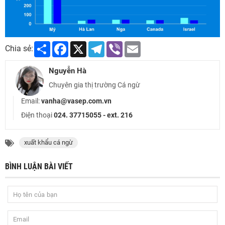
Share
Facebook
X
Telegram
Viber
Email
Chia sẻ:
Nguyễn Hà
Chuyên gia thị trường Cá ngừ
Email:
vanha@vasep.com.vn
Điện thoại
024. 37715055 - ext. 216
xuất khẩu cá ngừ
BÌNH LUẬN BÀI VIẾT