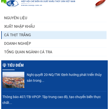
Trung Quốc tăng mạnh nhập khẩu mực,
trong khi nguồn cung...
NGUYÊN LIỆU
XUẤT NHẬP KHẨU
Còn chưa đầy 3 tuần đến Vietfish 2026: Sẵn
sàng cho chuỗi...
CÁ THỊT TRẮNG
DOANH NGHIỆP
TỔNG QUAN NGÀNH CÁ TRA
TIÊU ĐIỂM
Nghị quyết 20-NQ/TW: Định hướng phát triển thủy
sản trong...
Thông báo 407/TB-VPCP: Tập trung cao độ, tạo chuyển biến thực
chất...