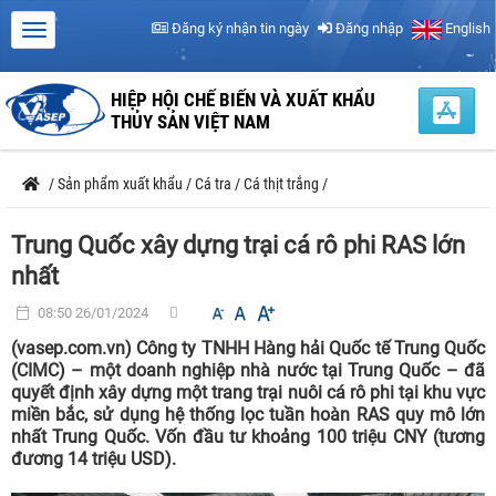
Đăng ký nhận tin ngày
Đăng nhập
English
HIỆP HỘI CHẾ BIẾN VÀ XUẤT KHẨU
THỦY SẢN VIỆT NAM
/
Sản phẩm xuất khẩu
/
Cá tra
/
Cá thịt trắng
/
Trung Quốc xây dựng trại cá rô phi RAS lớn
nhất
08:50 26/01/2024
(vasep.com.vn) Công ty TNHH Hàng hải Quốc tế Trung Quốc
(CIMC) – một doanh nghiệp nhà nước tại Trung Quốc – đã
quyết định xây dựng một trang trại nuôi cá rô phi tại khu vực
miền bắc, sử dụng hệ thống lọc tuần hoàn RAS quy mô lớn
nhất Trung Quốc. Vốn đầu tư khoảng 100 triệu CNY (tương
đương 14 triệu USD).