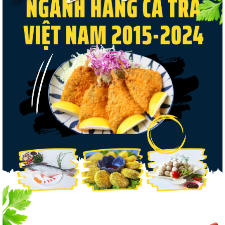
Thuế Mục 301 và bài toán thích ứng của
tôm Việt tại thị...
Xuất khẩu cá tra sang CPTPP: Mở rộng cơ
hội cho hàng giá trị...
Xuất khẩu cá ngừ Việt Nam sang Canada
tăng nhẹ, áp lực mới...
Nguồn cung giảm, giá cá rô phi Trung Quốc
tiếp tục tăng