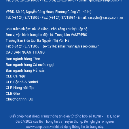
Tel: (+84) 28.628.10430 - Fax: (+84) 28.628.10437 - Email: vphcm@vasep.com.vn
Thị trường Mexico
VPĐD: Số 10, Nguyễn Công Hoan, Phường Giảng Võ, Hà Nội
Thị trường Mỹ
Tel: (+84 24) 3.7715055 - Fax: (+84 24) 37715084 - Email: vasephn@vasep.com.vn
Thị trường Nga
Chịu trách nhiệm: Bà Lê Hằng - Phó Tổng Thư ký Hiệp hội
Đơn vị vận hành trang tin điện tử: Trung tâm VASEP.PRO
Thị trường Hàn Quốc
Trưởng Ban Biên tập: Bà Nguyễn Thị Vân Hà
Tel: (+84 24) 3.7715055 – (ext.216); email: vanha@vasep.com.vn
Thị trường Nhật Bản
CÁC BAN NGÀNH HÀNG
Ban ngành hàng Tôm
Thị trường Thái Lan
Ban ngành hàng Cá nước ngọt
Thị trường Trung Quốc
Ban ngành hàng Hải sản
CLB Cá Ngừ
Thị trường Philippines
CLB Bột cá & Surimi
CLB Hàng nội địa
Thị trường Tây Ban Nha
CLB Ghẹ
Chương trình IUU
Thị trường thủy sản khác
Thị trường thủy sản thế giới
Giấy phép hoạt động Trang thông tin điện tử tổng hợp số 83/GP-TTĐT, ngày
06/07/2022 của Bộ Thông tin và Truyền thông. Đề nghị ghi rõ nguồn
www.vasep.com.vn khi sử dụng thông tin từ trang này.