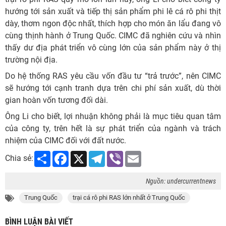
hướng tới sản xuất và tiếp thị sản phẩm phi lê cá rô phi thịt
dày, thơm ngon độc nhất, thích hợp cho món ăn lẩu đang vô
cùng thịnh hành ở Trung Quốc. CIMC đã nghiên cứu và nhìn
thấy dư địa phát triển vô cùng lớn của sản phẩm này ở thị
trường nội địa.
Do hệ thống RAS yêu cầu vốn đầu tư “trả trước”, nên CIMC
sẽ hướng tới cạnh tranh dựa trên chi phí sản xuất, dù thời
gian hoàn vốn tương đối dài.
Ông Li cho biết, lợi nhuận không phải là mục tiêu quan tâm
của công ty, trên hết là sự phát triển của ngành và trách
nhiệm của CIMC đối với đất nước.
Share
Facebook
X
Telegram
Viber
Email
Chia sẻ:
Nguồn: undercurrentnews
Trung Quốc
trại cá rô phi RAS lớn nhất ở Trung Quốc
BÌNH LUẬN BÀI VIẾT