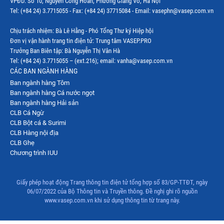
VPĐD: Số 10, Nguyễn Công Hoan, Phường Giảng Võ, Hà Nội
Thị trường Mỹ
Tel: (+84 24) 3.7715055 - Fax: (+84 24) 37715084 - Email: vasephn@vasep.com.vn
Thị trường Nga
Chịu trách nhiệm: Bà Lê Hằng - Phó Tổng Thư ký Hiệp hội
Đơn vị vận hành trang tin điện tử: Trung tâm VASEP.PRO
Thị trường Hàn Quốc
Trưởng Ban Biên tập: Bà Nguyễn Thị Vân Hà
Tel: (+84 24) 3.7715055 – (ext.216); email: vanha@vasep.com.vn
Thị trường Nhật Bản
CÁC BAN NGÀNH HÀNG
Ban ngành hàng Tôm
Thị trường Thái Lan
Ban ngành hàng Cá nước ngọt
Thị trường Trung Quốc
Ban ngành hàng Hải sản
CLB Cá Ngừ
Thị trường Philippines
CLB Bột cá & Surimi
CLB Hàng nội địa
Thị trường Tây Ban Nha
CLB Ghẹ
Chương trình IUU
Thị trường thủy sản khác
Thị trường thủy sản thế giới
Giấy phép hoạt động Trang thông tin điện tử tổng hợp số 83/GP-TTĐT, ngày
06/07/2022 của Bộ Thông tin và Truyền thông. Đề nghị ghi rõ nguồn
www.vasep.com.vn khi sử dụng thông tin từ trang này.