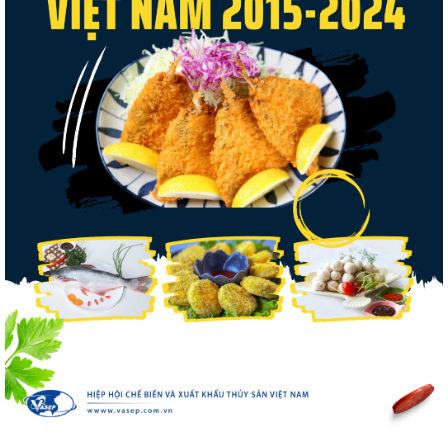
Xuất khẩu cá tra sang CPTPP: Mở rộng cơ
hội cho hàng giá trị...
Xuất khẩu cá ngừ Việt Nam sang Canada
tăng nhẹ, áp lực mới...
Nguồn cung giảm, giá cá rô phi Trung Quốc
tiếp tục tăng
Trung Quốc tăng mạnh nhập khẩu mực,
trong khi nguồn cung...