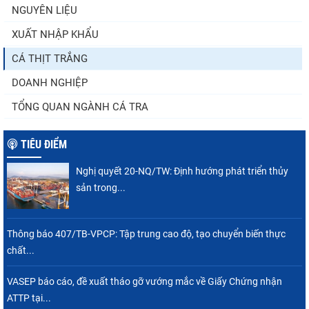
NGUYÊN LIỆU
XUẤT NHẬP KHẨU
Điểm tin thủy sản thế giới ngày 3/8/2026
CÁ THỊT TRẮNG
DOANH NGHIỆP
TỔNG QUAN NGÀNH CÁ TRA
TIÊU ĐIỂM
Nghị quyết 20-NQ/TW: Định hướng phát triển thủy
sản trong...
Thông báo 407/TB-VPCP: Tập trung cao độ, tạo chuyển biến thực
chất...
VASEP báo cáo, đề xuất tháo gỡ vướng mắc về Giấy Chứng nhận
ATTP tại...