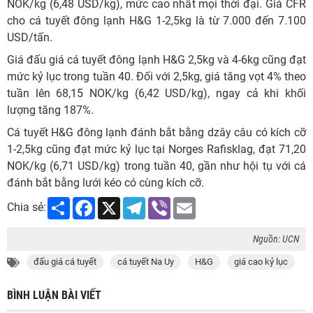
NOK/kg (6,48 USD/kg), mức cao nhất mọi thời đại. Giá CFR
cho cá tuyết đông lạnh H&G 1-2,5kg là từ 7.000 đến 7.100
USD/tấn.
Giá đấu giá cá tuyết đông lạnh H&G 2,5kg và 4-6kg cũng đạt
mức kỷ lục trong tuần 40. Đối với 2,5kg, giá tăng vọt 4% theo
tuần lên 68,15 NOK/kg (6,42 USD/kg), ngay cả khi khối
lượng tăng 187%.
Cá tuyết H&G đông lạnh đánh bắt bằng dzây câu có kích cỡ
1-2,5kg cũng đạt mức kỷ lục tại Norges Rafisklag, đạt 71,20
NOK/kg (6,71 USD/kg) trong tuần 40, gần như hội tụ với cá
đánh bắt bằng lưới kéo có cùng kích cỡ.
Share
Facebook
X
Telegram
Viber
Email
Chia sẻ:
Nguồn: UCN
đấu giá cá tuyết
cá tuyết Na Uy
H&G
giá cao kỷ lục
BÌNH LUẬN BÀI VIẾT