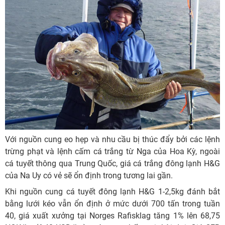
Với nguồn cung eo hẹp và nhu cầu bị thúc đẩy bởi các lệnh
trừng phạt và lệnh cấm cá trắng từ Nga của Hoa Kỳ, ngoài
cá tuyết thông qua Trung Quốc, giá cá trắng đông lạnh H&G
của Na Uy có vẻ sẽ ổn định trong tương lai gần.
Khi nguồn cung cá tuyết đông lạnh H&G 1-2,5kg đánh bắt
bằng lưới kéo vẫn ổn định ở mức dưới 700 tấn trong tuần
40, giá xuất xưởng tại Norges Rafisklag tăng 1% lên 68,75