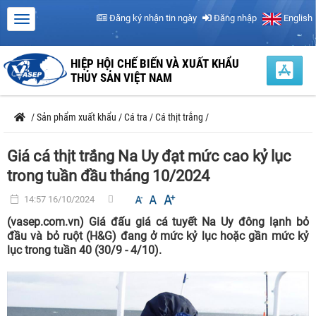
Đăng ký nhận tin ngày
Đăng nhập
English
HIỆP HỘI CHẾ BIẾN VÀ XUẤT KHẨU
THỦY SẢN VIỆT NAM
/
Sản phẩm xuất khẩu
/
Cá tra
/
Cá thịt trắng
/
Giá cá thịt trắng Na Uy đạt mức cao kỷ lục
trong tuần đầu tháng 10/2024
14:57 16/10/2024
(vasep.com.vn) Giá đấu giá cá tuyết Na Uy đông lạnh bỏ
đầu và bỏ ruột (H&G) đang ở mức kỷ lục hoặc gần mức kỷ
lục trong tuần 40 (30/9 - 4/10).