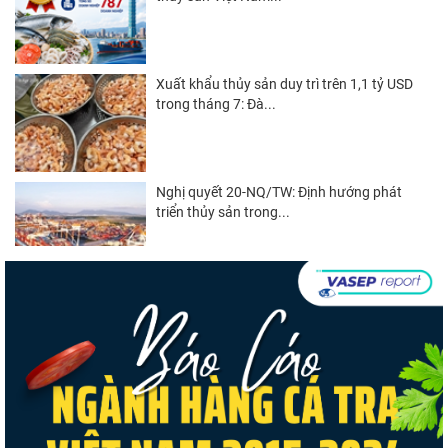
Xuất khẩu thủy sản duy trì trên 1,1 tỷ USD
trong tháng 7: Đà...
Nghị quyết 20-NQ/TW: Định hướng phát
triển thủy sản trong...
Góp ý Dự thảo Luật An toàn thực phẩm
(sửa đổi)
Thuế Mục 301 và bài toán thích ứng của
tôm Việt tại thị...