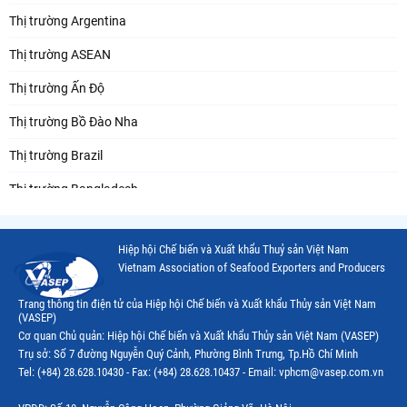
Thị trường Argentina
Thị trường ASEAN
Thị trường Ấn Độ
Thị trường Bồ Đào Nha
Thị trường Brazil
Thị trường Bangladesh
Thị trường Chile
Hiệp hội Chế biến và Xuất khẩu Thuỷ sản Việt Nam
Thị trường Canada
Vietnam Association of Seafood Exporters and Producers
Thị trường Ecuador
Trang thông tin điện tử của Hiệp hội Chế biến và Xuất khẩu Thủy sản Việt Nam
(VASEP)
Thị trường EU
Cơ quan Chủ quản: Hiệp hội Chế biến và Xuất khẩu Thủy sản Việt Nam (VASEP)
Trụ sở: Số 7 đường Nguyễn Quý Cảnh, Phường Bình Trưng, Tp.Hồ Chí Minh
Thị trường Indonesia
Tel: (+84) 28.628.10430 - Fax: (+84) 28.628.10437 - Email: vphcm@vasep.com.vn
Thị trường Mexico