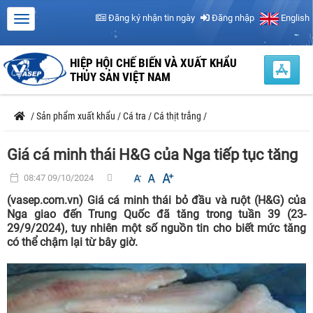
Đăng ký nhận tin ngày
Đăng nhập
English
HIỆP HỘI CHẾ BIẾN VÀ XUẤT KHẨU
THỦY SẢN VIỆT NAM
/
Sản phẩm xuất khẩu
/
Cá tra
/
Cá thịt trắng
/
Giá cá minh thái H&G của Nga tiếp tục tăng
08:47 09/10/2024
(vasep.com.vn) Giá cá minh thái bỏ đầu và ruột (H&G) của
Nga giao đến Trung Quốc đã tăng trong tuần 39 (23-
29/9/2024), tuy nhiên một số nguồn tin cho biết mức tăng
có thể chậm lại từ bây giờ.