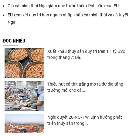
Giá cá minh thái Nga giảm nhẹ trước thềm lệnh cấm của EU
EU xem xét duy trì hạn ngạch nhập khẩu cá minh thái và cá tuyết
Nga
ĐỌC NHIỀU
Xuất khẩu thủy sản duy trì trên 1,1 tỷ USD
trong tháng 7: Đà...
Thiếu hụt cá thịt trắng mở ra dư địa tăng
trưởng mới cho cá...
Nghị quyết 20-NQ/TW: Định hướng phát
triển thủy sản trong...