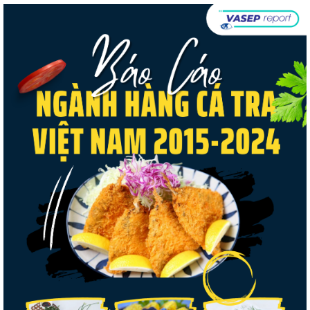
Góp ý Dự thảo Luật An toàn thực phẩm
(sửa đổi)
Thuế Mục 301 và bài toán thích ứng của
tôm Việt tại thị...
VASEP chào đón Công ty Cổ phần Thương
mại Sim Ba gia nhập...
Nguồn cung giảm, giá cá rô phi Trung Quốc
tiếp tục tăng