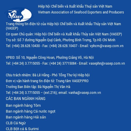
Hiệp hội Chế biến và Xuất khẩu Thuỷ sản Việt Nam
Thị trường Canada
Vietnam Association of Seafood Exporters and Producers
Thị trường Ecuador
Trang thông tin điện tử của Hiệp hội Chế biến và Xuất khẩu Thủy sản Việt Nam
(VASEP)
Thị trường EU
Cơ quan Chủ quản: Hiệp hội Chế biến và Xuất khẩu Thủy sản Việt Nam (VASEP)
Trụ sở: Số 7 đường Nguyễn Quý Cảnh, Phường Bình Trưng, Tp.Hồ Chí Minh
Thị trường Indonesia
Tel: (+84) 28.628.10430 - Fax: (+84) 28.628.10437 - Email: vphcm@vasep.com.vn
Thị trường Mexico
VPĐD: Số 10, Nguyễn Công Hoan, Phường Giảng Võ, Hà Nội
Thị trường Mỹ
Tel: (+84 24) 3.7715055 - Fax: (+84 24) 37715084 - Email: vasephn@vasep.com.vn
Thị trường Nga
Chịu trách nhiệm: Bà Lê Hằng - Phó Tổng Thư ký Hiệp hội
Đơn vị vận hành trang tin điện tử: Trung tâm VASEP.PRO
Thị trường Hàn Quốc
Trưởng Ban Biên tập: Bà Nguyễn Thị Vân Hà
Tel: (+84 24) 3.7715055 – (ext.216); email: vanha@vasep.com.vn
Thị trường Nhật Bản
CÁC BAN NGÀNH HÀNG
Ban ngành hàng Tôm
Thị trường Thái Lan
Ban ngành hàng Cá nước ngọt
Thị trường Trung Quốc
Ban ngành hàng Hải sản
CLB Cá Ngừ
Thị trường Philippines
CLB Bột cá & Surimi