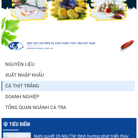
Nhập khẩu tôm của Mỹ phục hồi trong
tháng 5/2026
Trung Quốc tăng mạnh nhập khẩu mực,
trong khi nguồn cung...
NGUYÊN LIỆU
XUẤT NHẬP KHẨU
Điểm tin thủy sản thế giới ngày 3/8/2026
CÁ THỊT TRẮNG
DOANH NGHIỆP
TỔNG QUAN NGÀNH CÁ TRA
TIÊU ĐIỂM
Nghị quyết 20-NQ/TW: Định hướng phát triển thủy