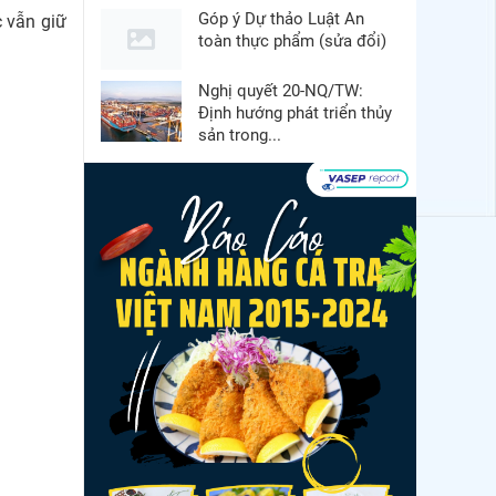
Góp ý Dự thảo Luật An
c vẫn giữ
toàn thực phẩm (sửa đổi)
Nghị quyết 20-NQ/TW:
Định hướng phát triển thủy
sản trong...
Thuế Mục 301 và bài toán
thích ứng của tôm Việt tại
thị...
Nguồn cung giảm, giá cá
rô phi Trung Quốc tiếp tục
tăng
Điểm tin thủy sản thế giới
ngày 3/8/2026
Trung Quốc tăng mạnh
nhập khẩu mực, trong khi
nguồn cung...