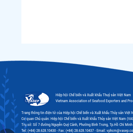
Hiệp hội Chế biến và Xuất khẩu Thuỷ sản Việt Nam
Vietnam Association of Seafood Exporters and Pr
Trang thông tin điện tử của Hiệp hội Chế biến và Xuất khẩu Thủy sản Việ
Cơ quan Chủ quản: Hiệp hội Chế biến và Xuất khẩu Thủy sản Việt Nam (VA
Trụ sở: Số 7 đường Nguyễn Quý Cảnh, Phường Bình Trưng, Tp.Hồ Chí Minh
Tel: (+84) 28.628.10430 - Fax: (+84) 28.628.10437 - Email: vphcm@vasep.c