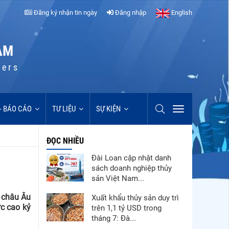
Đăng ký nhận tin ngày
Đăng nhập
English
AM
cers
 - BÁO CÁO
TƯ LIỆU
SỰ KIỆN
ĐỌC NHIỀU
Đài Loan cập nhật danh
sách doanh nghiệp thủy
sản Việt Nam...
 châu Âu
Xuất khẩu thủy sản duy trì
ức cao kỷ
trên 1,1 tỷ USD trong
tháng 7: Đà...