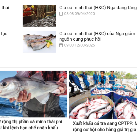
 thái
Giá cá minh thái (H&G) Nga đang tăng 
08:08 09/04/2020
 tục
Giá cá minh thái (H&G) của Nga giảm 
nguồn cung phục hồi
09:03 12/03/2025
rộng thị phần cá minh thái phi
Xuất khẩu cá tra sang CPTPP: 
EU khi lệnh hạn chế nhập khẩu
rộng cơ hội cho hàng giá trị gia
i