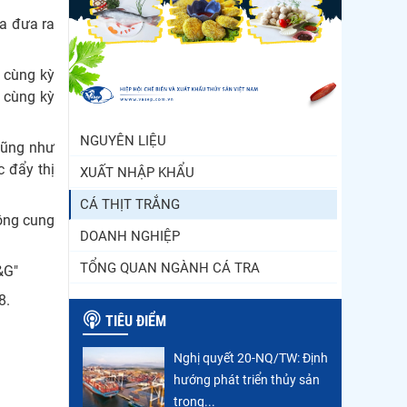
Thông báo 407/TB-VPCP:
a đưa ra
Tập trung cao độ, tạo
chuyển biến...
 cùng kỳ
Xuất khẩu cá ngừ Việt
 cùng kỳ
Nam sang Canada tăng
nhẹ, áp lực mới...
NGUYÊN LIỆU
cũng như
c đẩy thị
XUẤT NHẬP KHẨU
CÁ THỊT TRẮNG
đồng cung
DOANH NGHIỆP
TỔNG QUAN NGÀNH CÁ TRA
H&G"
 8.
TIÊU ĐIỂM
Nghị quyết 20-NQ/TW: Định
hướng phát triển thủy sản
trong...