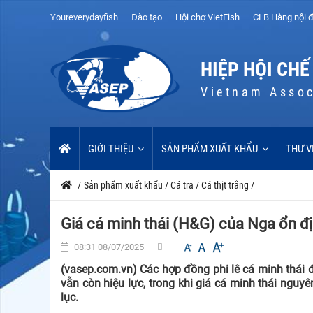
Youreverydayfish
Đào tạo
Hội chợ VietFish
CLB Hàng nội đ
HIỆP HỘI CHẾ
Vietnam Assoc
GIỚI THIỆU
SẢN PHẨM XUẤT KHẨU
THƯ V
/
Sản phẩm xuất khẩu
/
Cá tra
/
Cá thịt trắng
/
Giá cá minh thái (H&G) của Nga ổn đ
08:31 08/07/2025
(vasep.com.vn) Các hợp đồng phi lê cá minh thái
vẫn còn hiệu lực, trong khi giá cá minh thái nguy
lục.