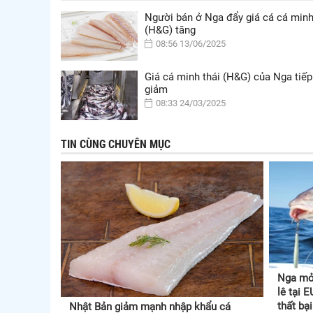
Người bán ở Nga đẩy giá cá cá minh
(H&G) tăng
08:56 13/06/2025
Giá cá minh thái (H&G) của Nga tiếp
giảm
08:33 24/03/2025
TIN CÙNG CHUYÊN MỤC
Nga mở 
lê tại 
thất bạ
Nhật Bản giảm mạnh nhập khẩu cá