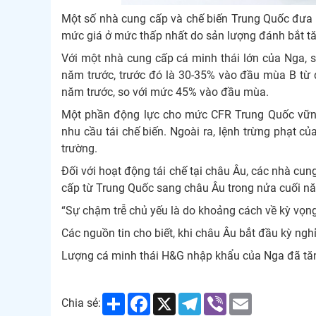
Một số nhà cung cấp và chế biến Trung Quốc đưa 
mức giá ở mức thấp nhất do sản lượng đánh bắt t
Với một nhà cung cấp cá minh thái lớn của Nga, 
năm trước, trước đó là 30-35% vào đầu mùa B từ 
năm trước, so với mức 45% vào đầu mùa.
Một phần động lực cho mức CFR Trung Quốc vững 
nhu cầu tái chế biến. Ngoài ra, lệnh trừng phạt c
trường.
Đối với hoạt động tái chế tại châu Âu, các nhà cu
cấp từ Trung Quốc sang châu Âu trong nửa cuối n
“Sự chậm trễ chủ yếu là do khoảng cách về kỳ vọn
Các nguồn tin cho biết, khi châu Âu bắt đầu kỳ ngh
Lượng cá minh thái H&G nhập khẩu của Nga đã tăng 
Share
Facebook
X
Telegram
Viber
Email
Chia sẻ: