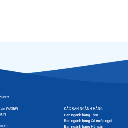
oducers
t Nam (VASEP)
CÁC BAN NGÀNH HÀNG
SEP)
Ban ngành hàng Tôm
Ban ngành hàng Cá nước ngọt
om.vn
Ban ngành hàng Hải sản