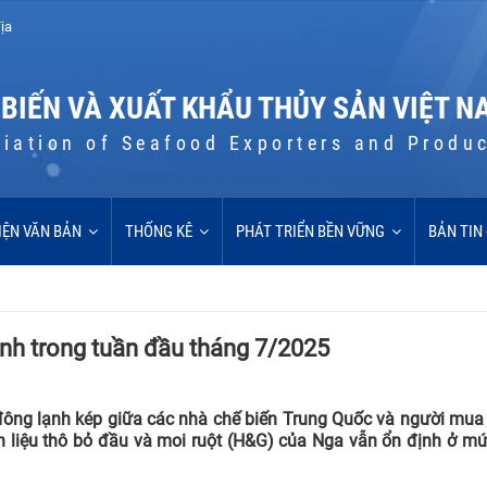
ịa
 BIẾN VÀ XUẤT KHẨU THỦY SẢN VIỆT N
iation of Seafood Exporters and Produ
IỆN VĂN BẢN
THỐNG KÊ
PHÁT TRIỂN BỀN VỮNG
BẢN TIN
ịnh trong tuần đầu tháng 7/2025
 đông lạnh kép giữa các nhà chế biến Trung Quốc và người mua
ên liệu thô bỏ đầu và moi ruột (H&G) của Nga vẫn ổn định ở m