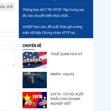
uồn: UCN
Thông báo 407/TB-VPCP: Tập trung cao
độ, tạo chuyển biến thực chất...
VASEP báo cáo, đề xuất tháo gỡ vướng
mắc về Giấy Chứng nhận ATTP tại...
CHUYÊN ĐỀ
THUẾ QUAN HOA KỲ
MMPA - Hoa Kỳ
EVFTA - CƠ HỘI XUẤT
KHẨU CHO DOANH
NGHIỆP VIỆT