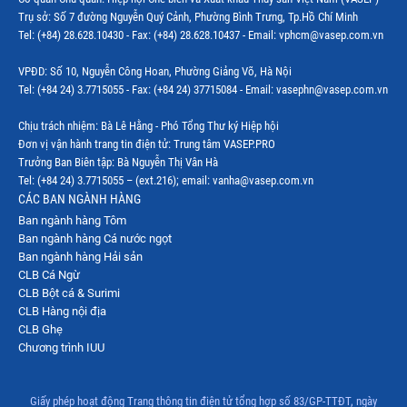
Thị trường thủy sản thế giới
Trụ sở: Số 7 đường Nguyễn Quý Cảnh, Phường Bình Trưng, Tp.Hồ Chí Minh
Tel: (+84) 28.628.10430 - Fax: (+84) 28.628.10437 - Email: vphcm@vasep.com.vn
VPĐD: Số 10, Nguyễn Công Hoan, Phường Giảng Võ, Hà Nội
Tel: (+84 24) 3.7715055 - Fax: (+84 24) 37715084 - Email: vasephn@vasep.com.vn
Chịu trách nhiệm: Bà Lê Hằng - Phó Tổng Thư ký Hiệp hội
Đơn vị vận hành trang tin điện tử: Trung tâm VASEP.PRO
Trưởng Ban Biên tập: Bà Nguyễn Thị Vân Hà
Tel: (+84 24) 3.7715055 – (ext.216); email: vanha@vasep.com.vn
CÁC BAN NGÀNH HÀNG
Ban ngành hàng Tôm
Ban ngành hàng Cá nước ngọt
Ban ngành hàng Hải sản
CLB Cá Ngừ
CLB Bột cá & Surimi
CLB Hàng nội địa
CLB Ghẹ
Chương trình IUU
Giấy phép hoạt động Trang thông tin điện tử tổng hợp số 83/GP-TTĐT, ngày