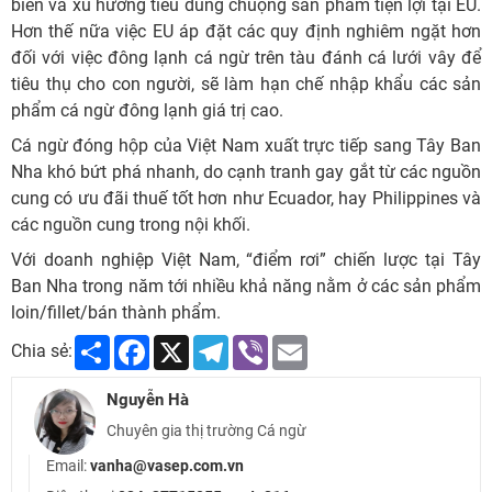
biến và xu hướng tiêu dùng chuộng sản phẩm tiện lợi tại EU.
Hơn thế nữa việc EU áp đặt các quy định nghiêm ngặt hơn
đối với việc đông lạnh cá ngừ trên tàu đánh cá lưới vây để
tiêu thụ cho con người, sẽ làm hạn chế nhập khẩu các sản
phẩm cá ngừ đông lạnh giá trị cao.
Cá ngừ đóng hộp của Việt Nam xuất trực tiếp sang Tây Ban
Nha khó bứt phá nhanh, do cạnh tranh gay gắt từ các nguồn
cung có ưu đãi thuế tốt hơn như Ecuador, hay Philippines và
các nguồn cung trong nội khối.
Với doanh nghiệp Việt Nam, “điểm rơi” chiến lược tại Tây
Ban Nha trong năm tới nhiều khả năng nằm ở các sản phẩm
loin/fillet/bán thành phẩm.
Share
Facebook
X
Telegram
Viber
Email
Chia sẻ:
Nguyễn Hà
Chuyên gia thị trường Cá ngừ
Email:
vanha@vasep.com.vn