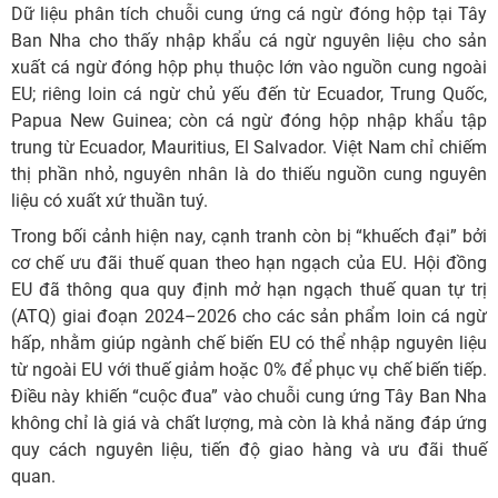
Dữ liệu phân tích chuỗi cung ứng cá ngừ đóng hộp tại Tây
Ban Nha cho thấy nhập khẩu cá ngừ nguyên liệu cho sản
xuất cá ngừ đóng hộp phụ thuộc lớn vào nguồn cung ngoài
EU; riêng loin cá ngừ chủ yếu đến từ Ecuador, Trung Quốc,
Papua New Guinea; còn cá ngừ đóng hộp nhập khẩu tập
trung từ Ecuador, Mauritius, El Salvador. Việt Nam chỉ chiếm
thị phần nhỏ, nguyên nhân là do thiếu nguồn cung nguyên
liệu có xuất xứ thuần tuý.
Trong bối cảnh hiện nay, cạnh tranh còn bị “khuếch đại” bởi
cơ chế ưu đãi thuế quan theo hạn ngạch của EU. Hội đồng
EU đã thông qua quy định mở hạn ngạch thuế quan tự trị
(ATQ) giai đoạn 2024–2026 cho các sản phẩm loin cá ngừ
hấp, nhằm giúp ngành chế biến EU có thể nhập nguyên liệu
từ ngoài EU với thuế giảm hoặc 0% để phục vụ chế biến tiếp.
Điều này khiến “cuộc đua” vào chuỗi cung ứng Tây Ban Nha
không chỉ là giá và chất lượng, mà còn là khả năng đáp ứng
quy cách nguyên liệu, tiến độ giao hàng và ưu đãi thuế
quan.