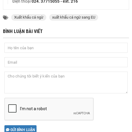
Điện thoại
024. 37715055 - ext. 216
Xuất khẩu cá ngừ
xuất khẩu cá ngừ sang EU
BÌNH LUẬN BÀI VIẾT
GỬI BÌNH LUẬN