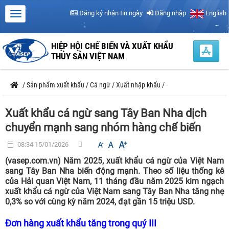
Đăng ký nhận tin ngày
Đăng nhập
English
HIỆP HỘI CHẾ BIẾN VÀ XUẤT KHẨU
THỦY SẢN VIỆT NAM
/
Sản phẩm xuất khẩu
/
Cá ngừ
/
Xuất nhập khẩu
/
Xuất khẩu cá ngừ sang Tây Ban Nha dịch
chuyển mạnh sang nhóm hàng chế biến
08:34 15/01/2026
(vasep.com.vn) Năm 2025, xuất khẩu cá ngừ của Việt Nam
sang Tây Ban Nha biến động mạnh. Theo số liệu thống kê
của Hải quan Việt Nam, 11 tháng đầu năm 2025 kim ngạch
xuất khẩu cá ngừ của Việt Nam sang Tây Ban Nha tăng nhẹ
0,3% so với cùng kỳ năm 2024, đạt gần 15 triệu USD.
Đơn hàng xuất khẩu tăng trong quý III