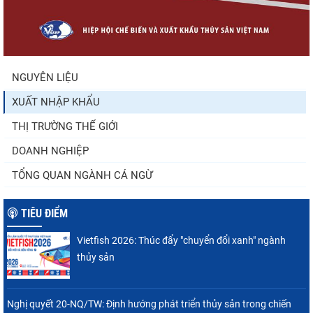
Nguồn cung giảm, giá cá rô phi Trung Quốc
tiếp tục tăng
NGUYÊN LIỆU
XUẤT NHẬP KHẨU
Trung Quốc tăng mạnh nhập khẩu mực,
trong khi nguồn cung...
THỊ TRƯỜNG THẾ GIỚI
DOANH NGHIỆP
TỔNG QUAN NGÀNH CÁ NGỪ
TIÊU ĐIỂM
Vietfish 2026: Thúc đẩy "chuyển đổi xanh" ngành
thủy sản
Nghị quyết 20-NQ/TW: Định hướng phát triển thủy sản trong chiến