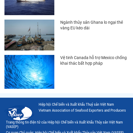
Thị trường EU
Thị trường Indonesia
Ngành thủy sản Ghana lo ngại thẻ
Thị trường Mexico
vàng EU kéo dài
Thị trường Mỹ
Thị trường Nga
Vệ tinh Canada hỗ trợ Mexico chống
Thị trường Hàn Quốc
khai thác bất hợp pháp
Thị trường Nhật Bản
Thị trường Thái Lan
Thị trường Trung Quốc
Thị trường Philippines
Hiệp hội Chế biến và Xuất khẩu Thuỷ sản Việt Nam
Vietnam Association of Seafood Exporters and Producers
Thị trường Tây Ban Nha
Trang thông tin điện tử của Hiệp hội Chế biến và Xuất khẩu Thủy sản Việt Nam
Thị trường thủy sản khác
(VASEP)
Cơ quan Chủ quản: Hiệp hội Chế biến và Xuất khẩu Thủy sản Việt Nam (VASEP)