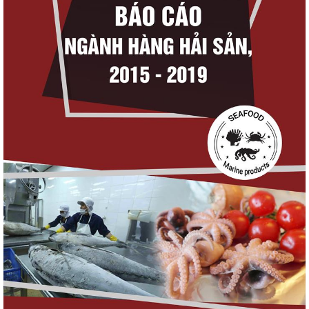
Thuế Mục 301 và bài toán thích ứng của
tôm Việt tại thị...
Xuất khẩu cá tra sang CPTPP: Mở rộng cơ
hội cho hàng giá trị...
Xuất khẩu cá ngừ Việt Nam sang Canada
tăng nhẹ, áp lực mới...
Góp ý dự thảo Thông tư quy định việc cập
nhật, truy cập,...