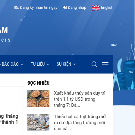
Đăng ký nhận tin ngày
Đăng nhập
English
AM
cers
 - BÁO CÁO
TƯ LIỆU
SỰ KIỆN
ĐỌC NHIỀU
Xuất khẩu thủy sản duy trì
trên 1,1 tỷ USD trong
tháng 7: Đà...
ng tháng
Thiếu hụt cá thịt trắng mở
 thành 1
ra dư địa tăng trưởng mới
cho cá...