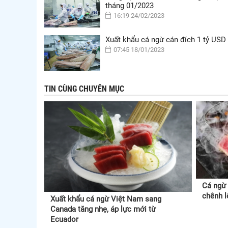
tháng 01/2023
16:19 24/02/2023
Xuất khẩu cá ngừ cán đích 1 tỷ USD
07:45 18/01/2023
TIN CÙNG CHUYÊN MỤC
Cá ngừ 
chênh l
Xuất khẩu cá ngừ Việt Nam sang
Canada tăng nhẹ, áp lực mới từ
Ecuador