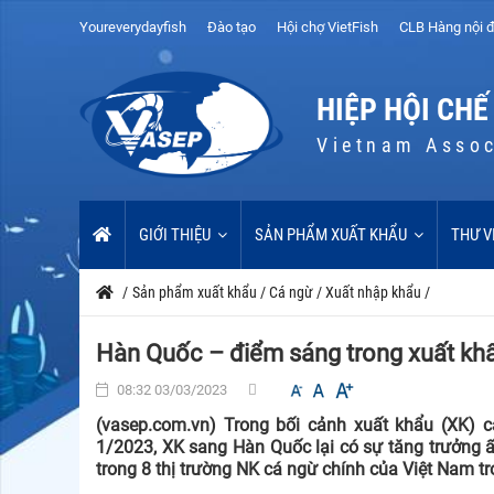
Youreverydayfish
Đào tạo
Hội chợ VietFish
CLB Hàng nội đ
HIỆP HỘI CHẾ
Vietnam Assoc
GIỚI THIỆU
SẢN PHẨM XUẤT KHẨU
THƯ V
/
Sản phẩm xuất khẩu
/
Cá ngừ
/
Xuất nhập khẩu
/
Hàn Quốc – điểm sáng trong xuất kh
08:32 03/03/2023
(vasep.com.vn) Trong bối cảnh xuất khẩu (XK) c
1/2023, XK sang Hàn Quốc lại có sự tăng trưởng 
trong 8 thị trường NK cá ngừ chính của Việt Nam t