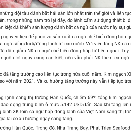
ững đội tàu đánh bắt hải sản lớn nhất trên thế giới và liên tụ
, trong những năm trở lại đây, do lệnh cấm sử dụng thiết bị 
cạn kiệt đã khiến sản lượng đánh bắt cá ngừ của nước này sụt g
g nguyên liệu để phục vụ sản xuất cá ngừ chế biến đóng hộp g
á ngừ sống/tươi/đông lạnh từ các nước. Với việc tăng NK cá 
 đã dần giảm NK cá ngừ chế biến đóng hộp từ bên ngoài. Tuy 
 nguồn lợi ngày càng cạn kiệt, nên vẫn phải NK thêm cá ngừ 
đã tăng trưởng cao liên tục trong nửa cuối năm. Kim ngạch X
 so với năm 2021. Và xu hướng tăng trưởng này vẫn tiếp tục tr
ng lạnh sang thị trường Hàn Quốc, chiếm 69% tổng kim ngạch
dao động trung bình ở mức 5.142 USD/tấn. Sau khi tăng lên
g bình XK loin cá ngừ hấp đông lạnh của Việt Nam sang thị t
iá lại có xu hướng ngày càng tăng.
trường Hàn Quốc. Trong đó, Nha Trang Bay, Phat Trien Seafood