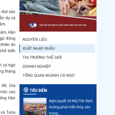
Điểm tin thủy sản thế giới
ngày 3/8/2026
c đạt sản
dẫn dụ cá
Trung Quốc tăng mạnh
iảm.
nhập khẩu mực, trong khi
iảm, Hàn
nguồn cung...
ngừ đông
NGUYÊN LIỆU
nhiên do
XUẤT NHẬP KHẨU
chế biến
THỊ TRƯỜNG THẾ GIỚI
K cá ngừ
DOANH NGHIỆP
ong tháng
TỔNG QUAN NGÀNH CÁ NGỪ
 XK. Giá
TIÊU ĐIỂM
 mức cao
rường Hàn
Nghị quyết 20-NQ/TW: Định
hướng phát triển thủy sản
 và Tuna
trong...