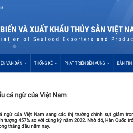
ịa
 BIẾN VÀ XUẤT KHẨU THỦY SẢN VIỆT N
iation of Seafood Exporters and Produ
IỆN VĂN BẢN
THỐNG KÊ
PHÁT TRIỂN BỀN VỮNG
BẢN TIN
ẩu cá ngừ của Việt Nam
á ngừ của Việt Nam sang các thị trường chính sụt giảm tro
ấn tượng 457% so với cùng kỳ năm 2022. Nhờ đó, Hàn Quốc trở
rong tháng đầu năm nay.