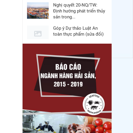
Nghị quyết 20-NQ/TW:
Định hướng phát triển thủy
sản trong...
Góp ý Dự thảo Luật An
toàn thực phẩm (sửa đổi)
Thuế Mục 301 và bài toán
thích ứng của tôm Việt tại
thị...
VASEP chào đón Công ty
Cổ phần Thương mại Sim
Ba gia nhập...
Nguồn cung giảm, giá cá
rô phi Trung Quốc tiếp tục
tăng
Nhập khẩu tôm của Mỹ
phục hồi trong tháng
5/2026