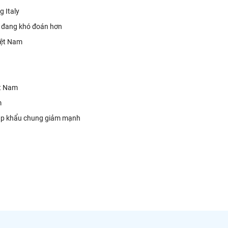
g Italy
g đang khó đoán hơn
iệt Nam
ệt Nam
m
hập khẩu chung giảm mạnh