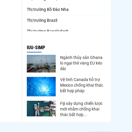
Thị trường Bồ Đào Nha
Thị trường Brazil
Thị trường Bangladesh
Thị trường Chile
IUU-SIMP
Thị trường Canada
Ngành thủy sản Ghana
lo ngại thẻ vàng EU kéo
Thị trường Ecuador
dài
Thị trường EU
Vệ tinh Canada hỗ trợ
Mexico chống khai thác
Thị trường Indonesia
bất hợp pháp
Thị trường Mexico
Fiji xây dựng chiến lược
Thị trường Mỹ
mới nhằm chống khai
thác bất hợp...
Thị trường Nga
Thị trường Hàn Quốc