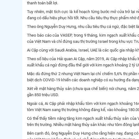
thanh toán bất lợi.
Tuy nhiên, mặt tích cực là kế hoạch từng bước mở cửa trở lại 
đang có dấu hiệu phục hồi tốt. Nhu cầu tiêu thụ thực phẩm nhờ 
Theo ông Nguyễn Duy Hưng, nhu cầu tiêu thụ cá ngừ, đặc biệt là
Theo báo cáo của VASEP, trong 9 tháng, kim ngạch xuất khẩu 
của Việt Nam và chỉ đứng sau thị trường Israel trong khu vực T
Ai Cập cùng với Saudi Arabia, Israel, UAE là các quốc gia nhập 
Theo số liệu của Hải quan Ai Cập, năm 2019, Ai Cập nhập khẩu lư
xuất khẩu cá ngừ đứng đầu thế giới với kim ngạch khoảng 2 tỷ 
Mặc dù đứng thứ 2 nhưng Việt Nam lại chỉ chiếm 5,6% thị phần v
biệt dịch COVID-19 khiến các doanh nghiệp có xu hướng đa dạn
Xét về mặt hàng thủy sản (chưa qua chế biến) nói chung, năm 201
gần 850 triệu USD.
Ngoài cá, Ai Cập phải nhập khẩu tôm với kim ngạch khoảng 164 
tôm Việt Nam sang thị trường không đáng kể, vào khoảng 180.00
Có thể thấy tiềm năng tăng kim ngạch xuất khẩu thủy sản của V
trên thị trường. Nhiều mặt hàng thủy sản khác như tôm đông lạnh
Bên cạnh đó, ông Nguyễn Duy Hưng cho rằng hiện nay, đang có 