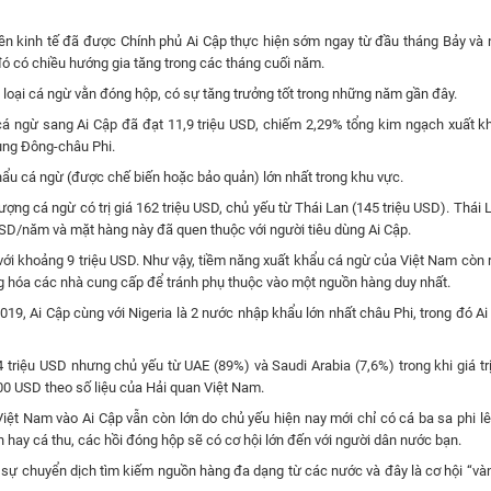
nền kinh tế đã được Chính phủ Ai Cập thực hiện sớm ngay từ đầu tháng Bảy và 
đó có chiều hướng gia tăng trong các tháng cuối năm.
 loại cá ngừ vằn đóng hộp, có sự tăng trưởng tốt trong những năm gần đây.
cá ngừ sang Ai Cập đã đạt 11,9 triệu USD, chiếm 2,29% tổng kim ngạch xuất k
rung Đông-châu Phi.
khẩu cá ngừ (được chế biến hoặc bảo quản) lớn nhất trong khu vực.
ợng cá ngừ có trị giá 162 triệu USD, chủ yếu từ Thái Lan (145 triệu USD). Thái 
USD/năm và mặt hàng này đã quen thuộc với người tiêu dùng Ai Cập.
ới khoảng 9 triệu USD. Như vậy, tiềm năng xuất khẩu cá ngừ của Việt Nam còn r
g hóa các nhà cung cấp để tránh phụ thuộc vào một nguồn hàng duy nhất.
9, Ai Cập cùng với Nigeria là 2 nước nhập khẩu lớn nhất châu Phi, trong đó Ai 
triệu USD nhưng chủ yếu từ UAE (89%) và Saudi Arabia (7,6%) trong khi giá tr
0 USD theo số liệu của Hải quan Việt Nam.
iệt Nam vào Ai Cập vẫn còn lớn do chủ yếu hiện nay mới chỉ có cá ba sa phi l
 hay cá thu, các hồi đóng hộp sẽ có cơ hội lớn đến với người dân nước bạn.
sự chuyển dịch tìm kiếm nguồn hàng đa dạng từ các nước và đây là cơ hội “và