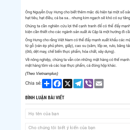
Ông Nguyễn Duy Hưng cho biết thêm mặc dù hiện tại một số sản
hạt tiêu, hạt điều, cá ba sa… nhưng kim ngạch sẽ khó có sự tăng
Chúng ta cần nghiên cứu lợi thế cạnh tranh để có thể đẩy mạnh
kiện cần thiết cho các ngành sản xuất Ai Cập là một hướng đi cần
Ông Hưng cho rằng Việt Nam có thể đẩy mạnh xuất khẩu các mặt
từ gỗ (ván ép phủ phim, giấy), cao su (săm, lốp xe, rulo, băng 
(ôtô, dệt may, chế biến thực phẩm, hóa chất, xây dựng).
Về nông nghiệp, chúng ta vẫn còn những mặt hàng có thế mạnh ch
mặt hàng tôm và các loại thực phẩm, cá đóng hộp khác.
(Theo Vietnamplus)
Share
Facebook
X
Telegram
Viber
Email
Chia sẻ:
BÌNH LUẬN BÀI VIẾT