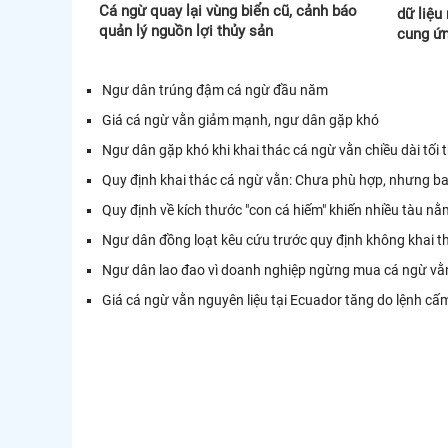
Cá ngừ quay lại vùng biển cũ, cảnh báo
dữ liệu
quản lý nguồn lợi thủy sản
cung ứn
Ngư dân trúng đậm cá ngừ đầu năm
Giá cá ngừ vằn giảm mạnh, ngư dân gặp khó
Ngư dân gặp khó khi khai thác cá ngừ vằn chiều dài tối
Quy định khai thác cá ngừ vằn: Chưa phù hợp, nhưng ba
Quy định về kích thước "con cá hiếm" khiến nhiều tàu nằ
Ngư dân đồng loạt kêu cứu trước quy định không khai 
Ngư dân lao đao vì doanh nghiệp ngừng mua cá ngừ vằ
Giá cá ngừ vằn nguyên liệu tại Ecuador tăng do lệnh cấ