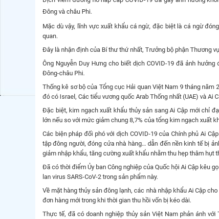
Đông và châu Phi.
Mặc dù vậy, lĩnh vực xuất khẩu cá ngừ, đặc biệt là cá ngừ đóng
quan.
Đây là nhận định của Bí thư thứ nhất, Trưởng bộ phận Thương v
Ông Nguyễn Duy Hưng cho biết dịch COVID-19 đã ảnh hưởng đế
Đông-châu Phi.
Thống kê sơ bộ của Tổng cục Hải quan Việt Nam 9 tháng năm 202
đó có Israel, Các tiểu vương quốc Arab Thống nhất (UAE) và Ai
Đặc biệt, kim ngạch xuất khẩu thủy sản sang Ai Cập mới chỉ đạ
lớn nếu so với mức giảm chung 8,7% của tổng kim ngạch xuất khẩ
Các biện pháp đối phó với dịch COVID-19 của Chính phủ Ai Cập
tập đông người, đóng cửa nhà hàng… dẫn đến nền kinh tế bị ảnh
giảm nhập khẩu, tăng cường xuất khẩu nhằm thu hẹp thâm hụt t
Đã có thời điểm Ủy ban Công nghiệp của Quốc hội Ai Cập kêu gọ
lan virus SARS-CoV-2 trong sản phẩm này.
Về mặt hàng thủy sản đông lạnh, các nhà nhập khẩu Ai Cập cho bi
đơn hàng mới trong khi thời gian thu hồi vốn bị kéo dài.
Thực tế, đã có doanh nghiệp thủy sản Việt Nam phản ánh với 