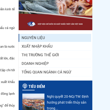
Còn chưa đầy 3 tuần đến
Vietfish 2026: Sẵn sàng
nền kinh tế
cho chuỗi...
Doanh nghiệp thủy sản
cùng lúc đối mặt nhiều áp
hẩu cá ngừ
lực
NGUYÊN LIỆU
XUẤT NHẬP KHẨU
Lan là nước
THỊ TRƯỜNG THẾ GIỚI
ất lớn, đặc
DOANH NGHIỆP
Cập chi tới
TỔNG QUAN NGÀNH CÁ NGỪ
ị xuất khẩu
TIÊU ĐIỂM
ê đông lạnh
Nghị quyết 20-NQ/TW: Định
hướng phát triển thủy sản
ng” để thủy
trong...