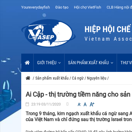
Youreverydayfish
Đào tạo
Hội chợ VietFish
CLB Hàng nội đ
HIỆP HỘI CHẾ
Vietnam Assoc
GIỚI THIỆU
SẢN PHẨM XUẤT KHẨU
THƯ V
/
Sản phẩm xuất khẩu
/
Cá ngừ
/
Nguyên liệu
/
Ai Cập - thị trường tiềm năng cho s
23:19 03/11/2020
Trong 9 tháng, kim ngạch xuất khẩu cá ngừ sang A
của Việt Nam và chỉ đứng sau thị trường Israel tr
Dịch viêm đường hô hấp cấp COVID-19 đã gây ảnh hưởng không