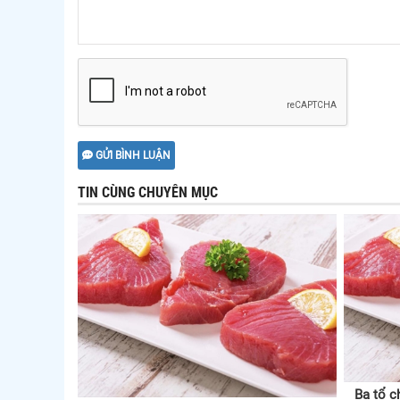
GỬI BÌNH LUẬN
TIN CÙNG CHUYÊN MỤC
Ba tổ c