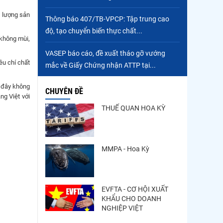
t lượng sản
Thông báo 407/TB-VPCP: Tập trung cao
độ, tạo chuyển biến thực chất...
không mùi,
VASEP báo cáo, đề xuất tháo gỡ vướng
êu chí chất
mắc về Giấy Chứng nhận ATTP tại...
, đây không
CHUYÊN ĐỀ
ng Việt với
THUẾ QUAN HOA KỲ
MMPA - Hoa Kỳ
EVFTA - CƠ HỘI XUẤT
KHẨU CHO DOANH
NGHIỆP VIỆT