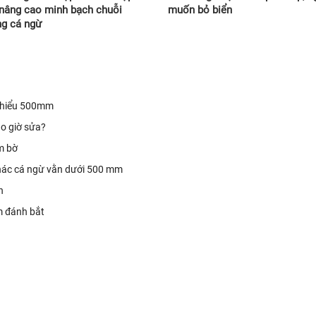
 nâng cao minh bạch chuỗi
muốn bỏ biển
g cá ngừ
 thiểu 500mm
o giờ sửa?
m bờ
thác cá ngừ vằn dưới 500 mm
n
m đánh bắt