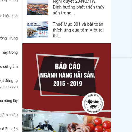
Nghị quyết 20-NQ/TW:
Định hướng phát triển thủy
sản trong...
ín hiệu khả
Thuế Mục 301 và bài toán
thích ứng của tôm Việt tại
thị...
ường Trung
Nguồn cung giảm, giá cá
 này, trong
rô phi Trung Quốc tiếp tục
tăng
ức sụt giảm
Điểm tin thủy sản thế giới
ngày 3/8/2026
oạt động tụ
 chính sách
Trung Quốc tăng mạnh
nhập khẩu mực, trong khi
hả năng lây
nguồn cung...
Thông báo 407/TB-VPCP:
 giảm nhiều
Tập trung cao độ, tạo
chuyển biến...
 điều kiện