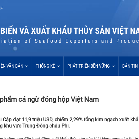
ịa
 BIẾN VÀ XUẤT KHẨU THỦY SẢN VIỆT N
iation of Seafood Exporters and Produ
IỆN VĂN BẢN
THỐNG KÊ
PHÁT TRIỂN BỀN VỮNG
BẢN TIN
ản phẩm cá ngừ đóng hộp Việt Nam
i Cập đạt 11,9 triệu USD, chiếm 2,29% tổng kim ngạch xuất kh
ong khu vực Trung Đông-châu Phi.
 không nhỏ đến hoạt động xuất khẩu thủy sản của Việt Nam sang các thị tr