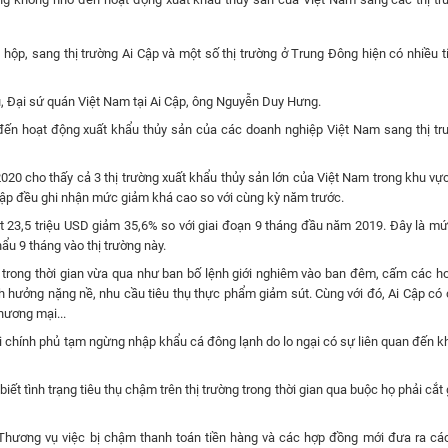
 hộp, sang thị trường Ai Cập và một số thị trường ở Trung Đông hiện có nhiều t
ụ, Đại sứ quán Việt Nam tại Ai Cập, ông Nguyễn Duy Hưng.
n hoạt động xuất khẩu thủy sản của các doanh nghiệp Việt Nam sang thị tr
0 cho thấy cả 3 thị trường xuất khẩu thủy sản lớn của Việt Nam trong khu vực
 Cập đều ghi nhận mức giảm khá cao so với cùng kỳ năm trước.
t 23,5 triệu USD giảm 35,6% so với giai đoạn 9 tháng đầu năm 2019. Đây là m
u 9 tháng vào thị trường này.
 trong thời gian vừa qua như ban bố lệnh giới nghiêm vào ban đêm, cấm các h
 hưởng nặng nề, nhu cầu tiêu thụ thực phẩm giảm sút. Cùng với đó, Ai Cập có
hương mại...
i chính phủ tạm ngừng nhập khẩu cá đông lạnh do lo ngại có sự liên quan đến k
ết tình trạng tiêu thụ chậm trên thị trường trong thời gian qua buộc họ phải cắt
Thương vụ việc bị chậm thanh toán tiền hàng và các hợp đồng mới đưa ra các