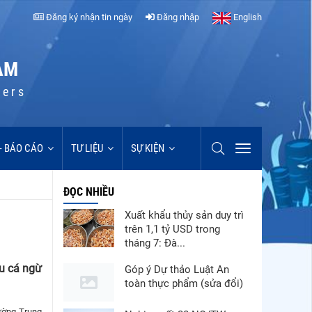
Đăng ký nhận tin ngày
Đăng nhập
English
AM
cers
 - BÁO CÁO
TƯ LIỆU
SỰ KIỆN
ĐỌC NHIỀU
Xuất khẩu thủy sản duy trì
trên 1,1 tỷ USD trong
tháng 7: Đà...
ẩu cá ngừ
Góp ý Dự thảo Luật An
toàn thực phẩm (sửa đổi)
ường Trung