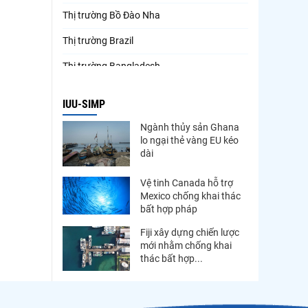
Thị trường Bồ Đào Nha
Thị trường Brazil
Thị trường Bangladesh
Thị trường Chile
IUU-SIMP
Thị trường Canada
Ngành thủy sản Ghana
lo ngại thẻ vàng EU kéo
Thị trường Ecuador
dài
Thị trường EU
Vệ tinh Canada hỗ trợ
Thị trường Indonesia
Mexico chống khai thác
bất hợp pháp
Thị trường Mexico
Fiji xây dựng chiến lược
Thị trường Mỹ
mới nhằm chống khai
thác bất hợp...
Thị trường Nga
Thị trường Hàn Quốc