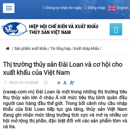
Đăng ký nhận tin ngày
Đăng nhập
English
HIỆP HỘI CHẾ BIẾN VÀ XUẤT KHẨU
THỦY SẢN VIỆT NAM
/
Sản phẩm xuất khẩu
/
Tin tổng hợp
/
Xuất nhập khẩu
/
Thị trường thủy sản Đài Loan và cơ hội cho
xuất khẩu của Việt Nam
09:24 01/10/2025
(vasep.com.vn) Đài Loan là một trong những thị trường tiêu
thụ thủy sản lớn ở châu Á với mức tiêu thụ bình quân đầu
người cao hàng đầu thế giới. Trong bối cảnh nhu cầu nhập
khẩu của Đài Loan tiếp tục gia tăng, thủy sản Việt Nam
đang ghi nhận mức tăng trưởng tích cực và mở ra nhiều cơ
hội mở rộng thị phần, đặc biệt đối với các sản phẩm tôm và
cá tra.