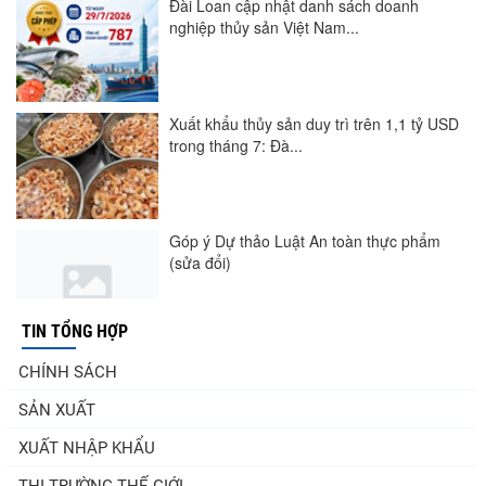
Đài Loan cập nhật danh sách doanh
nghiệp thủy sản Việt Nam...
Xuất khẩu thủy sản duy trì trên 1,1 tỷ USD
trong tháng 7: Đà...
Góp ý Dự thảo Luật An toàn thực phẩm
(sửa đổi)
TIN TỔNG HỢP
Nghị quyết 20-NQ/TW: Định hướng phát
CHÍNH SÁCH
triển thủy sản trong...
SẢN XUẤT
XUẤT NHẬP KHẨU
Thuế Mục 301 và bài toán thích ứng của