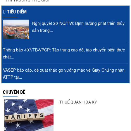
THỊ TRƯỜNG THẾ GIỚI
tôm Việt tại thị...
TIÊU ĐIỂM
Nghị quyết 20-NQ/TW: Định hướng phát triển thủy
Nguồn cung giảm, giá cá rô phi Trung
sản trong...
Quốc tiếp tục tăng
Thông báo 407/TB-VPCP: Tập trung cao độ, tạo chuyển biến thực
chất...
Điểm tin thủy sản thế giới ngày 3/8/2026
VASEP báo cáo, đề xuất tháo gỡ vướng mắc về Giấy Chứng nhận
ATTP tại...
Trung Quốc tăng mạnh nhập khẩu mực,
CHUYÊN ĐỀ
trong khi nguồn cung...
THUẾ QUAN HOA KỲ
Thông báo 407/TB-VPCP: Tập trung cao
độ, tạo chuyển biến...