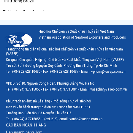
Thị trường Brazil
Thị trường Bangladesh
Thị trường Chile
Hiệp hội Chế biến và Xuất khẩu Thuỷ sản Việt Nam
Thị trường Canada
Vietnam Association of Seafood Exporters and Producers
Thị trường Ecuador
Trang thông tin điện tử của Hiệp hội Chế biến và Xuất khẩu Thủy sản Việt Nam
(VASEP)
Thị trường EU
Cơ quan Chủ quản: Hiệp hội Chế biến và Xuất khẩu Thủy sản Việt Nam (VASEP)
Trụ sở: Số 7 đường Nguyễn Quý Cảnh, Phường Bình Trưng, Tp.Hồ Chí Minh
Thị trường Indonesia
Tel: (+84) 28.628.10430 - Fax: (+84) 28.628.10437 - Email: vphcm@vasep.com.vn
Thị trường Mexico
VPĐD: Số 10, Nguyễn Công Hoan, Phường Giảng Võ, Hà Nội
Thị trường Mỹ
Tel: (+84 24) 3.7715055 - Fax: (+84 24) 37715084 - Email: vasephn@vasep.com.vn
Thị trường Nga
Chịu trách nhiệm: Bà Lê Hằng - Phó Tổng Thư ký Hiệp hội
Đơn vị vận hành trang tin điện tử: Trung tâm VASEP.PRO
Thị trường Hàn Quốc
Trưởng Ban Biên tập: Bà Nguyễn Thị Vân Hà
Tel: (+84 24) 3.7715055 – (ext.216); email: vanha@vasep.com.vn
Thị trường Nhật Bản
CÁC BAN NGÀNH HÀNG
Ban ngành hàng Tôm
Thị trường Thái Lan