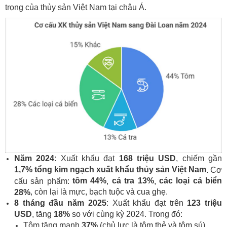
trọng của thủy sản Việt Nam tại châu Á.
Năm 2024
: Xuất khẩu đạt
168 triệu USD
, chiếm gần
1,7% tổng kim ngạch xuất khẩu thủy sản Việt Nam
. Cơ
tôm 44%
cá tra 13%
các loại cá biển
cấu sản phẩm:
,
,
, còn lại là mực, bạch tuộc và cua ghẹ.
28%
8 tháng đầu năm 2025
: Xuất khẩu đạt trên
123 triệu
USD
, tăng
18%
so với cùng kỳ 2024. Trong đó:
Tôm tăng mạnh
37%
(chủ lực là tôm thẻ và tôm sú).