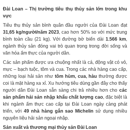
Đài Loan – Thị trường tiêu thụ thủy sản lớn trong khu
vực
Tiêu thụ thủy sản bình quân đầu người của Đài Loan đạt
31,65 kg/người/năm 2023
, cao hơn 50% so với mức trung
bình toàn cầu (21 kg). Với đường bờ biển dài
1.566 km
,
ngành thủy sản đóng vai trò quan trọng trong đời sống và
văn hóa ẩm thực của người dân.
Các sản phẩm được ưa chuộng nhất là cá, động vật có vỏ,
mực – bạch tuộc, tôm và cua. Trong các nhà hàng cao cấp,
những loại hải sản như
tôm hùm, cua, hàu
thường được
coi là mặt hàng xa xỉ. Xu hướng tiêu dùng gần đây cho thấy
người dân Đài Loan sẵn sàng chi trả nhiều hơn cho
các
sản phẩm hải sản nhập khẩu chất lượng cao
, đặc biệt là
khi ngành ẩm thực cao cấp tại Đài Loan ngày càng phát
triển, với
49 nhà hàng gắn sao Michelin
sử dụng nhiều
nguyên liệu hải sản ngoại nhập.
Sản xuất và thương mại thủy sản Đài Loan