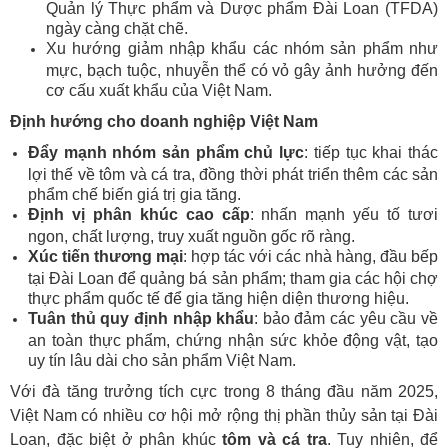
Quản lý Thực phẩm và Dược phẩm Đài Loan (TFDA)
ngày càng chặt chẽ.
Xu hướng giảm nhập khẩu các nhóm sản phẩm như
mực, bạch tuộc, nhuyễn thể có vỏ gây ảnh hưởng đến
cơ cấu xuất khẩu của Việt Nam.
Định hướng cho doanh nghiệp Việt Nam
Đẩy mạnh nhóm sản phẩm chủ lực
: tiếp tục khai thác
lợi thế về tôm và cá tra, đồng thời phát triển thêm các sản
phẩm chế biến giá trị gia tăng.
Định vị phân khúc cao cấp
: nhấn mạnh yếu tố tươi
ngon, chất lượng, truy xuất nguồn gốc rõ ràng.
Xúc tiến thương mại
: hợp tác với các nhà hàng, đầu bếp
tại Đài Loan để quảng bá sản phẩm; tham gia các hội chợ
thực phẩm quốc tế để gia tăng hiện diện thương hiệu.
Tuân thủ quy định nhập khẩu
: bảo đảm các yêu cầu về
an toàn thực phẩm, chứng nhận sức khỏe động vật, tạo
uy tín lâu dài cho sản phẩm Việt Nam.
Với đà tăng trưởng tích cực trong 8 tháng đầu năm 2025,
Việt Nam có nhiều cơ hội mở rộng thị phần thủy sản tại Đài
Loan, đặc biệt ở phân khúc
tôm và cá tra
. Tuy nhiên, để