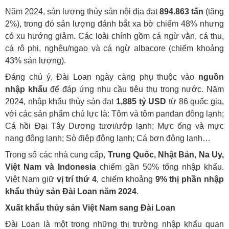
Năm 2024, sản lượng thủy sản nội địa đạt
894.863 tấn
(tăng
2%), trong đó sản lượng đánh bắt xa bờ chiếm 48% nhưng
có xu hướng giảm. Các loài chính gồm cá ngừ vằn, cá thu,
cá rô phi, nghêu/ngao và cá ngừ albacore (chiếm khoảng
43% sản lượng).
Đáng chú ý, Đài Loan ngày càng phụ thuộc vào
nguồn
nhập khẩu
để đáp ứng nhu cầu tiêu thụ trong nước. Năm
2024, nhập khẩu thủy sản đạt
1,885 tỷ USD
từ 86 quốc gia,
với các sản phẩm chủ lực là: Tôm và tôm panđan đông lạnh;
Cá hồi Đại Tây Dương tươi/ướp lạnh; Mực ống và mực
nang đông lạnh; Sò điệp đông lạnh; Cá bơn đông lạnh…
Trong số các nhà cung cấp,
Trung Quốc, Nhật Bản, Na Uy,
Việt Nam và Indonesia
chiếm gần 50% tổng nhập khẩu.
Việt Nam giữ
vị trí thứ 4
, chiếm khoảng
9% thị phần nhập
khẩu thủy sản Đài Loan năm 2024
.
Xuất khẩu thủy sản Việt Nam sang Đài Loan
Đài Loan là một trong những thị trường nhập khẩu quan