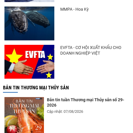
MMPA - Hoa Kỳ
Xuất khẩu cá ngừ Việt Nam sang Canada
tăng nhẹ, áp lực mới...
EVFTA - CƠ HỘI XUẤT KHẨU CHO
DOANH NGHIỆP VIỆT
BẢN TIN THƯƠNG MẠI THỦY SẢN
Bản tin tuần Thương mại Thủy sản số 29-
2026
Cập nhật: 07/08/2026