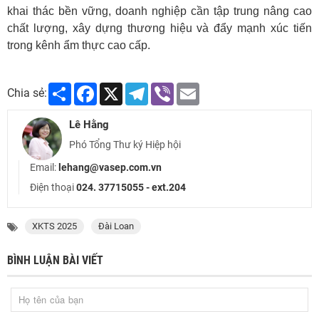
khai thác bền vững, doanh nghiệp cần tập trung nâng cao
chất lượng, xây dựng thương hiệu và đẩy mạnh xúc tiến
trong kênh ẩm thực cao cấp.
Share
Facebook
X
Telegram
Viber
Email
Chia sẻ:
Lê Hằng
Phó Tổng Thư ký Hiệp hội
Email:
lehang@vasep.com.vn
Điện thoại
024. 37715055 - ext.204
XKTS 2025
Đài Loan
BÌNH LUẬN BÀI VIẾT