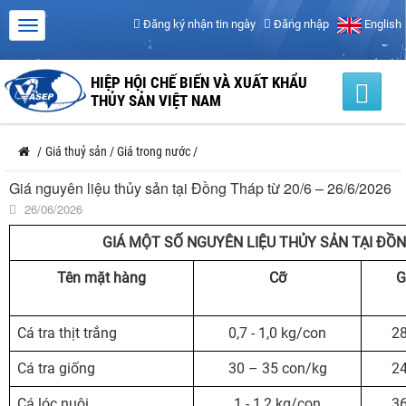
Đăng ký nhận tin ngày
Đăng nhập
English
HIỆP HỘI CHẾ BIẾN VÀ XUẤT KHẨU
THỦY SẢN VIỆT NAM
/
Giá thuỷ sản
/
Giá trong nước
/
Giá nguyên liệu thủy sản tại Đồng Tháp từ 20/6 – 26/6/2026
26/06/2026
GIÁ MỘT SỐ NGUYÊN LIỆU THỦY SẢN TẠI ĐỒN
Tên mặt hàng
Cỡ
G
Cá tra thịt trắng
0,7 - 1,0 kg/con
28
Cá tra giống
30 – 35 con/kg
24
Cá lóc nuôi
1 - 1,2 kg/con
36