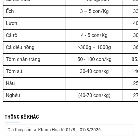
Ếch
3 – 5 con/Kg
33
Lươn
40
Cá rô
4 - 5 con/Kg
30
Cá diêu hồng
>300g – 1000g
36
Tôm chân trắng
50 - 100 con/kg
85
Tôm sú
30-40 con/kg
14
Hàu
25
Nghêu
(40-70 con/kg)
27
THỐNG KÊ KHÁC
Giá thủy sản tại Khánh Hòa từ 01/8 – 07/8/2026