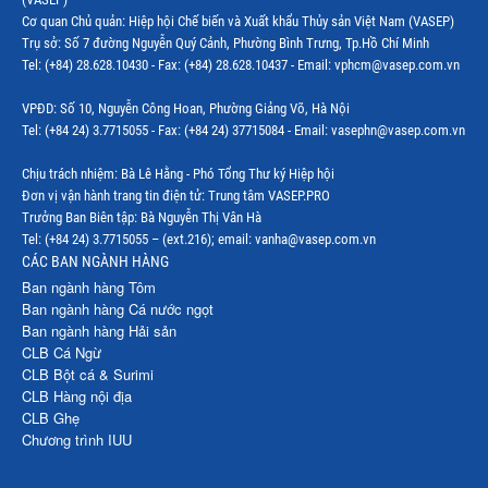
Cơ quan Chủ quản: Hiệp hội Chế biến và Xuất khẩu Thủy sản Việt Nam (VASEP)
Trụ sở: Số 7 đường Nguyễn Quý Cảnh, Phường Bình Trưng, Tp.Hồ Chí Minh
Tel: (+84) 28.628.10430 - Fax: (+84) 28.628.10437 - Email: vphcm@vasep.com.vn
VPĐD: Số 10, Nguyễn Công Hoan, Phường Giảng Võ, Hà Nội
Tel: (+84 24) 3.7715055 - Fax: (+84 24) 37715084 - Email: vasephn@vasep.com.vn
Chịu trách nhiệm: Bà Lê Hằng - Phó Tổng Thư ký Hiệp hội
Đơn vị vận hành trang tin điện tử: Trung tâm VASEP.PRO
Trưởng Ban Biên tập: Bà Nguyễn Thị Vân Hà
Tel: (+84 24) 3.7715055 – (ext.216); email: vanha@vasep.com.vn
CÁC BAN NGÀNH HÀNG
Ban ngành hàng Tôm
Ban ngành hàng Cá nước ngọt
Ban ngành hàng Hải sản
CLB Cá Ngừ
CLB Bột cá & Surimi
CLB Hàng nội địa
CLB Ghẹ
Chương trình IUU