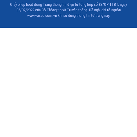
Giấy phép hoạt động Trang thông tin điện tử tổng hợp số 83/GP-TTĐT, ngày
06/07/2022 của Bộ Thông tin và Truyền thông. Đề nghị ghi rõ nguồn
www.vasep.com.vn khi sử dụng thông tin từ trang này.