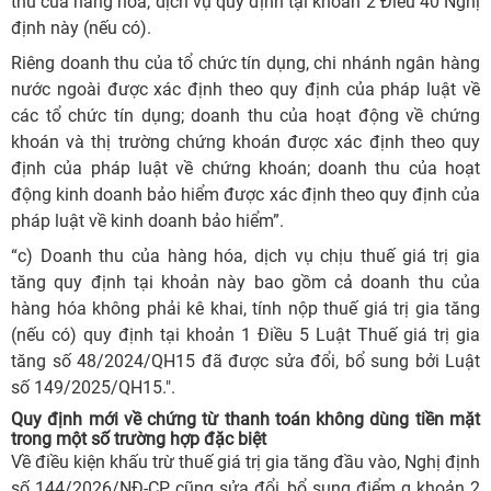
thu của hàng hóa, dịch vụ quy định tại khoản 2 Điều 40 Nghị
định này (nếu có).
Riêng doanh thu của tổ chức tín dụng, chi nhánh ngân hàng
nước ngoài được xác định theo quy định của pháp luật về
các tổ chức tín dụng; doanh thu của hoạt động về chứng
khoán và thị trường chứng khoán được xác định theo quy
định của pháp luật về chứng khoán; doanh thu của hoạt
động kinh doanh bảo hiểm được xác định theo quy định của
pháp luật về kinh doanh bảo hiểm”.
“c) Doanh thu của hàng hóa, dịch vụ chịu thuế giá trị gia
tăng quy định tại khoản này bao gồm cả doanh thu của
hàng hóa không phải kê khai, tính nộp thuế giá trị gia tăng
(nếu có) quy định tại khoản 1 Điều 5 Luật Thuế giá trị gia
tăng số 48/2024/QH15 đã được sửa đổi, bổ sung bởi Luật
số 149/2025/QH15.".
Quy định mới về chứng từ thanh toán không dùng tiền mặt
trong một số trường hợp đặc biệt
Về điều kiện khấu trừ thuế giá trị gia tăng đầu vào, Nghị định
số 144/2026/NĐ-CP cũng sửa đổi, bổ sung điểm g khoản 2