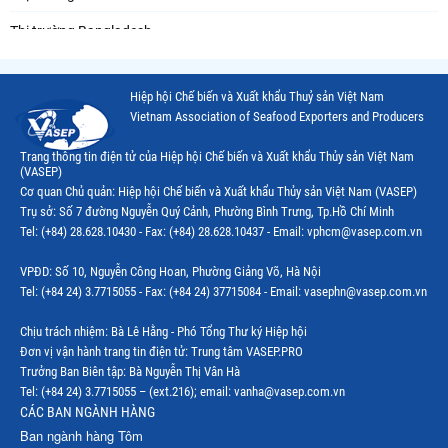
Thị trường Bangladesh
Thị trường Chile
Hiệp hội Chế biến và Xuất khẩu Thuỷ sản Việt Nam
Thị trường Canada
Vietnam Association of Seafood Exporters and Producers
Thị trường Ecuador
Trang thông tin điện tử của Hiệp hội Chế biến và Xuất khẩu Thủy sản Việt Nam
(VASEP)
Thị trường EU
Cơ quan Chủ quản: Hiệp hội Chế biến và Xuất khẩu Thủy sản Việt Nam (VASEP)
Trụ sở: Số 7 đường Nguyễn Quý Cảnh, Phường Bình Trưng, Tp.Hồ Chí Minh
Thị trường Indonesia
Tel: (+84) 28.628.10430 - Fax: (+84) 28.628.10437 - Email: vphcm@vasep.com.vn
Thị trường Mexico
VPĐD: Số 10, Nguyễn Công Hoan, Phường Giảng Võ, Hà Nội
Thị trường Mỹ
Tel: (+84 24) 3.7715055 - Fax: (+84 24) 37715084 - Email: vasephn@vasep.com.vn
Thị trường Nga
Chịu trách nhiệm: Bà Lê Hằng - Phó Tổng Thư ký Hiệp hội
Đơn vị vận hành trang tin điện tử: Trung tâm VASEP.PRO
Thị trường Hàn Quốc
Trưởng Ban Biên tập: Bà Nguyễn Thị Vân Hà
Tel: (+84 24) 3.7715055 – (ext.216); email: vanha@vasep.com.vn
Thị trường Nhật Bản
CÁC BAN NGÀNH HÀNG
Ban ngành hàng Tôm
Thị trường Thái Lan