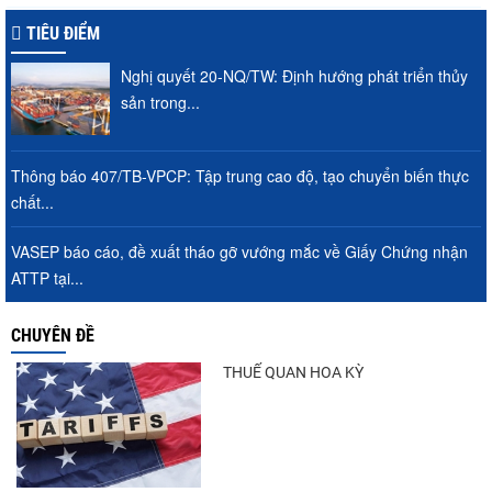
TIÊU ĐIỂM
Nghị quyết 20-NQ/TW: Định hướng phát triển thủy
VASEP chào đón Công ty Cổ phần Thương
sản trong...
mại Sim Ba gia nhập...
Thông báo 407/TB-VPCP: Tập trung cao độ, tạo chuyển biến thực
chất...
Nguồn cung giảm, giá cá rô phi Trung
Quốc tiếp tục tăng
VASEP báo cáo, đề xuất tháo gỡ vướng mắc về Giấy Chứng nhận
ATTP tại...
Nhập khẩu tôm của Mỹ phục hồi trong
CHUYÊN ĐỀ
tháng 5/2026
THUẾ QUAN HOA KỲ
Trung Quốc tăng mạnh nhập khẩu mực,
trong khi nguồn cung...