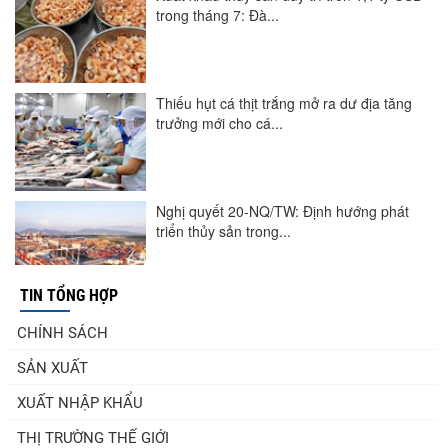
trong tháng 7: Đà...
Thiếu hụt cá thịt trắng mở ra dư địa tăng
trưởng mới cho cá...
Nghị quyết 20-NQ/TW: Định hướng phát
triển thủy sản trong...
TIN TỔNG HỢP
Góp ý Dự thảo Luật An toàn thực phẩm
CHÍNH SÁCH
(sửa đổi)
SẢN XUẤT
XUẤT NHẬP KHẨU
Thuế Mục 301 và bài toán thích ứng của
THỊ TRƯỜNG THẾ GIỚI
tôm Việt tại thị...