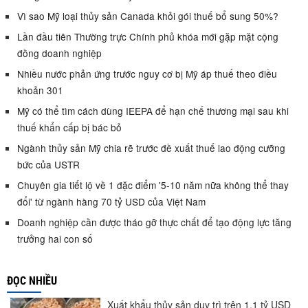
Vì sao Mỹ loại thủy sản Canada khỏi gói thuế bổ sung 50%?
Lần đầu tiên Thường trực Chính phủ khóa mới gặp mặt cộng
đồng doanh nghiệp
Nhiều nước phản ứng trước nguy cơ bị Mỹ áp thuế theo điều
khoản 301
Mỹ có thể tìm cách dùng IEEPA để hạn chế thương mại sau khi
thuế khẩn cấp bị bác bỏ
Ngành thủy sản Mỹ chia rẽ trước đề xuất thuế lao động cưỡng
bức của USTR
Chuyên gia tiết lộ về 1 đặc điểm '5-10 năm nữa không thể thay
đổi' từ ngành hàng 70 tỷ USD của Việt Nam
Doanh nghiệp cần được tháo gỡ thực chất để tạo động lực tăng
trưởng hai con số
ĐỌC NHIỀU
Xuất khẩu thủy sản duy trì trên 1,1 tỷ USD