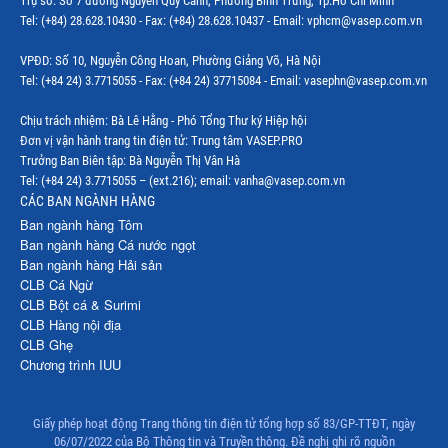
Trụ sở: Số 7 đường Nguyễn Quý Cảnh, Phường Bình Trưng, Tp.Hồ Chí Minh
Tel: (+84) 28.628.10430 - Fax: (+84) 28.628.10437 - Email: vphcm@vasep.com.vn
VPĐD: Số 10, Nguyễn Công Hoan, Phường Giảng Võ, Hà Nội
Tel: (+84 24) 3.7715055 - Fax: (+84 24) 37715084 - Email: vasephn@vasep.com.vn
Chịu trách nhiệm: Bà Lê Hằng - Phó Tổng Thư ký Hiệp hội
Đơn vị vận hành trang tin điện tử: Trung tâm VASEP.PRO
Trưởng Ban Biên tập: Bà Nguyễn Thị Vân Hà
Tel: (+84 24) 3.7715055 – (ext.216); email: vanha@vasep.com.vn
CÁC BAN NGÀNH HÀNG
Ban ngành hàng Tôm
Ban ngành hàng Cá nước ngọt
Ban ngành hàng Hải sản
CLB Cá Ngừ
CLB Bột cá & Surimi
CLB Hàng nội địa
CLB Ghẹ
Chương trình IUU
Giấy phép hoạt động Trang thông tin điện tử tổng hợp số 83/GP-TTĐT, ngày
06/07/2022 của Bộ Thông tin và Truyền thông. Đề nghị ghi rõ nguồn