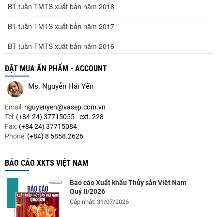
BT tuần TMTS xuất bản năm 2018
BT tuần TMTS xuất bản năm 2017
BT tuần TMTS xuất bản năm 2016
BT tuần TMTS xuất bản năm 2015
ĐẶT MUA ẤN PHẨM - ACCOUNT
BT tuần TMTS xuất bản năm 2014
Ms. Nguyễn Hải Yến
BT tuần TMTS xuất bản năm 2013
Email:
nguyenyen@vasep.com.vn
Tel:
(+84-24) 37715055 - ext. 228
BT tuần TMTS xuất bản năm 2012
Fax:
(+84 24) 37715084
Phone:
(+84) 8 5858.2626
BT tuần TMTS xuất bản năm 2011
BÁO CÁO XKTS VIỆT NAM
BT tuần TMTS xuất bản năm 2010
Báo cáo Xuất khẩu Thủy sản Việt Nam
BT tuần TMTS xuất bản năm 2009
Quý II/2026
Cập nhật: 31/07/2026