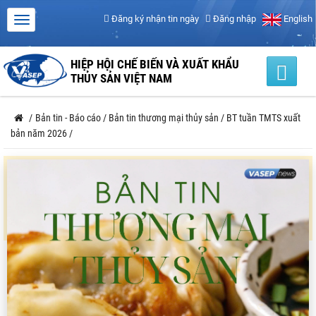
Đăng ký nhận tin ngày
Đăng nhập
English
HIỆP HỘI CHẾ BIẾN VÀ XUẤT KHẨU
THỦY SẢN VIỆT NAM
/
Bản tin - Báo cáo
/
Bản tin thương mại thủy sản
/
BT tuần TMTS xuất
bản năm 2026
/