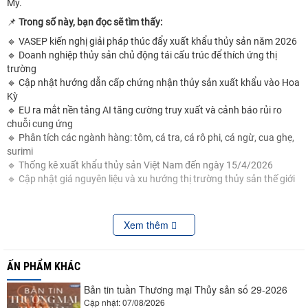
Mỹ.
📌
Trong số này, bạn đọc sẽ tìm thấy:
🔹 VASEP kiến nghị giải pháp thúc đẩy xuất khẩu thủy sản năm 2026
🔹 Doanh nghiệp thủy sản chủ động tái cấu trúc để thích ứng thị
trường
🔹 Cập nhật hướng dẫn cấp chứng nhận thủy sản xuất khẩu vào Hoa
Kỳ
🔹 EU ra mắt nền tảng AI tăng cường truy xuất và cảnh báo rủi ro
chuỗi cung ứng
🔹 Phân tích các ngành hàng: tôm, cá tra, cá rô phi, cá ngừ, cua ghẹ,
surimi
🔹 Thống kê xuất khẩu thủy sản Việt Nam đến ngày 15/4/2026
🔹 Cập nhật giá nguyên liệu và xu hướng thị trường thủy sản thế giới
📩
Liên hệ Ms Hải Yến:
nguyenyen@vasep.com.vn
Xem thêm
ẤN PHẨM KHÁC
Bản tin tuần Thương mại Thủy sản số 29-2026
Cập nhật: 07/08/2026