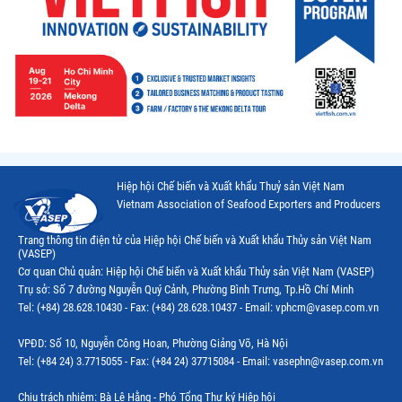
Hiệp hội Chế biến và Xuất khẩu Thuỷ sản Việt Nam
Vietnam Association of Seafood Exporters and Producers
Trang thông tin điện tử của Hiệp hội Chế biến và Xuất khẩu Thủy sản Việt Nam
(VASEP)
Cơ quan Chủ quản: Hiệp hội Chế biến và Xuất khẩu Thủy sản Việt Nam (VASEP)
Trụ sở: Số 7 đường Nguyễn Quý Cảnh, Phường Bình Trưng, Tp.Hồ Chí Minh
Tel: (+84) 28.628.10430 - Fax: (+84) 28.628.10437 - Email: vphcm@vasep.com.vn
VPĐD: Số 10, Nguyễn Công Hoan, Phường Giảng Võ, Hà Nội
Tel: (+84 24) 3.7715055 - Fax: (+84 24) 37715084 - Email: vasephn@vasep.com.vn
Chịu trách nhiệm: Bà Lê Hằng - Phó Tổng Thư ký Hiệp hội