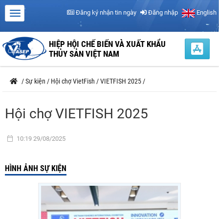
Đăng ký nhận tin ngày
Đăng nhập
English
HIỆP HỘI CHẾ BIẾN VÀ XUẤT KHẨU
THỦY SẢN VIỆT NAM
/
Sự kiện
/
Hội chợ VietFish
/
VIETFISH 2025
/
Hội chợ VIETFISH 2025
10:19 29/08/2025
HÌNH ẢNH SỰ KIỆN