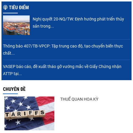
TIÊU ĐIỂM
Nghị quyết 20-NQ/TW: Định hướng phát triển thủy
sản trong...
Thông báo 407/TB-VPCP: Tập trung cao độ, tạo chuyển biến thực
chất...
VASEP báo cáo, đề xuất tháo gỡ vướng mắc về Giấy Chứng nhận
ATTP tại...
CHUYÊN ĐỀ
THUẾ QUAN HOA KỲ