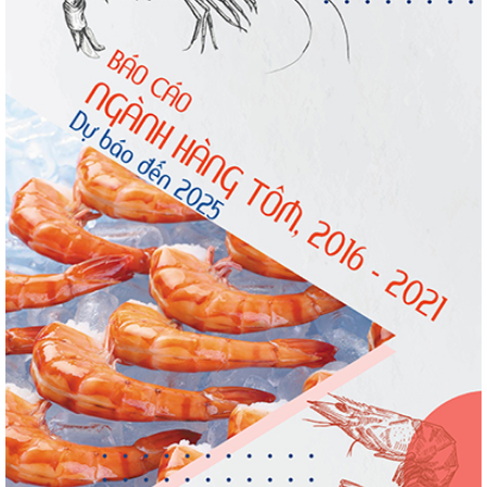
Xuất khẩu cá ngừ Việt Nam sang Canada
tăng nhẹ, áp lực mới...
Thông báo 407/TB-VPCP: Tập trung cao độ,
tạo chuyển biến...