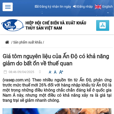
Đăng ký nhận tin ngày
Đăng nhập
English
HIỆP HỘI CHẾ BIẾN VÀ XUẤT KHẨU
THỦY SẢN VIỆT NAM
/
Sản phẩm xuất khẩu
/
Giá tôm nguyên liệu của Ấn Độ có khả năng
giảm do bất ổn về thuế quan
08:46 09/04/2025
(vasep.com.vn) Theo nhiều nguồn tin từ Ấn Độ, phản ứng
trước mức thuế mới 26% đối với hàng nhập khẩu từ Ấn Độ là
một trong những điều không chắc chắn đáng kể ở quốc gia
Nam Á này, nhưng một điều có khả năng xảy ra là giá tại
trang trại sẽ giảm nhanh chóng.