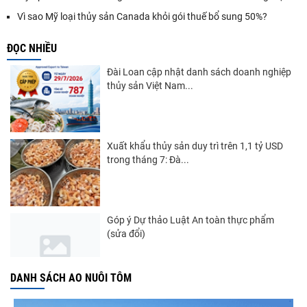
Vì sao Mỹ loại thủy sản Canada khỏi gói thuế bổ sung 50%?
ĐỌC NHIỀU
Đài Loan cập nhật danh sách doanh nghiệp
thủy sản Việt Nam...
Xuất khẩu thủy sản duy trì trên 1,1 tỷ USD
trong tháng 7: Đà...
Góp ý Dự thảo Luật An toàn thực phẩm
(sửa đổi)
DANH SÁCH AO NUÔI TÔM
Nghị quyết 20-NQ/TW: Định hướng phát