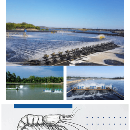
triển thủy sản trong...
Thuế Mục 301 và bài toán thích ứng của
tôm Việt tại thị...
Nguồn cung giảm, giá cá rô phi Trung Quốc
tiếp tục tăng
Điểm tin thủy sản thế giới ngày 3/8/2026
Trung Quốc tăng mạnh nhập khẩu mực,
trong khi nguồn cung...