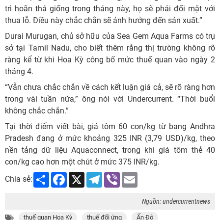
trì hoãn thả giống trong tháng này, họ sẽ phải đối mặt với
thua lỗ. Điều này chắc chắn sẽ ảnh hưởng đến sản xuất.”
Durai Murugan, chủ sở hữu của Sea Gem Aqua Farms có trụ
sở tại Tamil Nadu, cho biết thêm rằng thị trường không rõ
ràng kể từ khi Hoa Kỳ công bố mức thuế quan vào ngày 2
tháng 4.
“Vẫn chưa chắc chắn về cách kết luận giá cả, sẽ rõ ràng hơn
trong vài tuần nữa,” ông nói với Undercurrent. “Thời buổi
không chắc chắn.”
Tại thời điểm viết bài, giá tôm 60 con/kg từ bang Andhra
Pradesh đang ở mức khoảng 325 INR (3,79 USD)/kg, theo
nền tảng dữ liệu Aquaconnect, trong khi giá tôm thẻ 40
con/kg cao hơn một chút ở mức 375 INR/kg.
Share
Facebook
X
Telegram
Viber
Email
Chia sẻ:
Nguồn: undercurrentnews
thuế quan Hoa Kỳ
thuế đối ứng
Ấn Độ