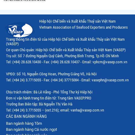
Thị trường Bangladesh
Thị trường Chile
Hiệp hội Chế biến và Xuất khẩu Thuỷ sản Việt Nam
Thị trường Canada
Vietnam Association of Seafood Exporters and Producers
Thị trường Ecuador
Trang thông tin điện tử của Hiệp hội Chế biến và Xuất khẩu Thủy sản Việt Nam
(VASEP)
Thị trường EU
Cơ quan Chủ quản: Hiệp hội Chế biến và Xuất khẩu Thủy sản Việt Nam (VASEP)
Trụ sở: Số 7 đường Nguyễn Quý Cảnh, Phường Bình Trưng, Tp.Hồ Chí Minh
Thị trường Indonesia
Tel: (+84) 28.628.10430 - Fax: (+84) 28.628.10437 - Email: vphcm@vasep.com.vn
Thị trường Mexico
VPĐD: Số 10, Nguyễn Công Hoan, Phường Giảng Võ, Hà Nội
Thị trường Mỹ
Tel: (+84 24) 3.7715055 - Fax: (+84 24) 37715084 - Email: vasephn@vasep.com.vn
Thị trường Nga
Chịu trách nhiệm: Bà Lê Hằng - Phó Tổng Thư ký Hiệp hội
Đơn vị vận hành trang tin điện tử: Trung tâm VASEP.PRO
Thị trường Hàn Quốc
Trưởng Ban Biên tập: Bà Nguyễn Thị Vân Hà
Tel: (+84 24) 3.7715055 – (ext.216); email: vanha@vasep.com.vn
Thị trường Nhật Bản
CÁC BAN NGÀNH HÀNG
Ban ngành hàng Tôm
Thị trường Thái Lan
Ban ngành hàng Cá nước ngọt