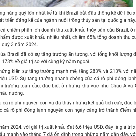
hàng quý lớn nhất kể từ khi Brazil bắt đầu thống kê dữ liệu 
t triển đáng kể của ngành nuôi trồng thủy sản tại quốc gia này
ại cá chiếm phần lớn doanh thu xuất khẩu thủy sản của Brazil, 
sản phẩm được xuất khẩu nhiều nhất, chiếm 65% tổng doanh thu x
hu quý 3 năm 2024.
của Brazil đã có sự tăng trưởng ấn tượng, với tổng khối lượng 
à 173% về giá trị so với cùng kỳ năm ngoái.
hứng kiến sự tăng trưởng mạnh mẽ, tăng 283% và 213% với nă
 triệu USD. Sự tăng trưởng nhanh chóng của cá rô phi đông lạ
thị trường toàn cầu, đặc biệt ở những khu vực như Châu Á và
 nấu nướng.
 cá rô phi nguyên con và đã thấy những kết quả tích cực, đặc b
c cá rô phi đông lạnh nguyên con ngày càng trở thành điểm n
ăm 2024, với giá trị xuất khẩu đạt 6,6 triệu USD, đây là giá trị 
ẩu mạnh vào tháng 7 đã ổn định trong những năm gần đây, với