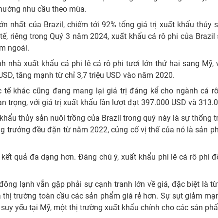
 hướng nhu cầu theo mùa.
lớn nhất của Brazil, chiếm tới 92% tổng giá trị xuất khẩu thủy 
ế, riêng trong Quý 3 năm 2024, xuất khẩu cá rô phi của Brazi
ăm ngoái.
 nhà xuất khẩu cá phi lê cá rô phi tươi lớn thứ hai sang Mỹ,
 USD, tăng mạnh từ chỉ 3,7 triệu USD vào năm 2020.
 tế khác cũng đang mang lại giá trị đáng kể cho ngành cá rô
n trọng, với giá trị xuất khẩu lần lượt đạt 397.000 USD và 313.
ẩu thủy sản nuôi trồng của Brazil trong quý này là sự thống trị
ăng trưởng đều đặn từ năm 2022, củng cố vị thế của nó là sản 
ó kết quả đa dạng hơn. Đáng chú ý, xuất khẩu phi lê cá rô phi 
 đông lạnh vẫn gặp phải sự cạnh tranh lớn về giá, đặc biệt là t
 thị trường toàn cầu các sản phẩm giá rẻ hơn. Sự sụt giảm mạ
ẻ suy yếu tại Mỹ, một thị trường xuất khẩu chính cho các sản ph