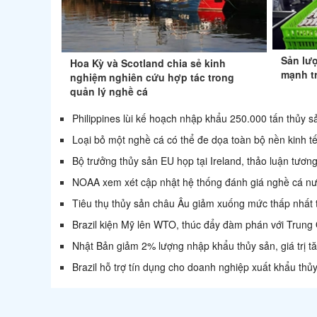
Sản lư
Hoa Kỳ và Scotland chia sẻ kinh
mạnh t
nghiệm nghiên cứu hợp tác trong
quản lý nghề cá
Philippines lùi kế hoạch nhập khẩu 250.000 tấn thủy 
Loại bỏ một nghề cá có thể đe dọa toàn bộ nền kinh t
Bộ trưởng thủy sản EU họp tại Ireland, thảo luận tương
NOAA xem xét cập nhật hệ thống đánh giá nghề cá 
Tiêu thụ thủy sản châu Âu giảm xuống mức thấp nhất
Brazil kiện Mỹ lên WTO, thúc đẩy đàm phán với Trung
Nhật Bản giảm 2% lượng nhập khẩu thủy sản, giá trị 
Brazil hỗ trợ tín dụng cho doanh nghiệp xuất khẩu thủ