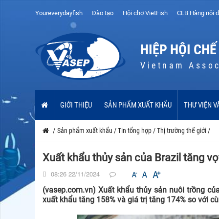
Youreverydayfish
Đào tạo
Hội chợ VietFish
CLB Hàng nội đ
HIỆP HỘI CHẾ
Vietnam Assoc
GIỚI THIỆU
SẢN PHẨM XUẤT KHẨU
THƯ VIỆN V
/
Sản phẩm xuất khẩu
/
Tin tổng hợp
/
Thị trường thế giới
/
Xuất khẩu thủy sản của Brazil tăng v
08:26 22/11/2024
(vasep.com.vn) Xuất khẩu thủy sản nuôi trồng củ
xuất khẩu tăng 158% và giá trị tăng 174% so với cùn