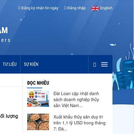
Đăng ký nhận tin ngày
Đăng nhập
English
AM
cers
TƯ LIỆU
SỰ KIỆN
ĐỌC NHIỀU
Đài Loan cập nhật danh
sách doanh nghiệp thủy
sản Việt Nam...
ối lượng
Xuất khẩu thủy sản duy trì
trên 1,1 tỷ USD trong tháng
7: Đà...