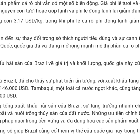
ản phẩm cá rô phi vẫn có một số biến động. Giá phi lê tươi và 
 nguyên con tươi hoặc ướp lạnh và phi lê đông lạnh lại giảm đán
 còn 3,17 USD/kg, trong khi phi lê cá rô phi đông lạnh giảm
n đến sự thay đổi trong sở thích người tiêu dùng và sự cạnh 
g Quốc, quốc gia đã và đang mở rộng mạnh mẽ thị phần cá rô phi
u hải sản của Brazil về giá trị và khối lượng, quốc gia này 
ừ Brazil, đã cho thấy sự phát triển ấn tượng, với xuất khẩu tăn
146.000 USD. Tambaqui, một loài cá nước ngọt khác, cũng tăn
000 USD.
g tổng xuất khẩu hải sản của Brazil, sự tăng trưởng nhanh c
ắt và nuôi trồng thủy sản của đất nước. Những ưu tiên chính
g pháp nuôi trồng bền vững và đa dạng hóa các sản phẩm xuất
 sẽ giúp Brazil củng cố thêm vị thế của quốc gia này trong t