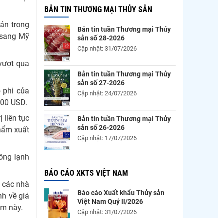
BẢN TIN THƯƠNG MẠI THỦY SẢN
sản trong
Bản tin tuần Thương mại Thủy
l sang Mỹ
sản số 28-2026
Cập nhật: 31/07/2026
 vượt qua
Bản tin tuần Thương mại Thủy
sản số 27-2026
 phi của
Cập nhật: 24/07/2026
000 USD.
 liên tục
Bản tin tuần Thương mại Thủy
sản số 26-2026
phẩm xuất
Cập nhật: 17/07/2026
đông lạnh
BÁO CÁO XKTS VIỆT NAM
ừ các nhà
Báo cáo Xuất khẩu Thủy sản
nh về giá
Việt Nam Quý II/2026
ẩm này.
Cập nhật: 31/07/2026