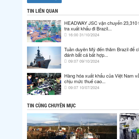
TIN LIÊN QUAN
HEADWAY JSC vận chuyển 23,310 t
tra xuất khẩu đi Brazil...
16:00 31/10/2024
Tuần duyên Mỹ đến thăm Brazil để 
đánh bắt cá bất hợp...
09:07 09/10/2024
Hàng hóa xuất khẩu của Việt Nam v
chịu mức thuế cao...
09:07 10/07/2024
TIN CÙNG CHUYÊN MỤC