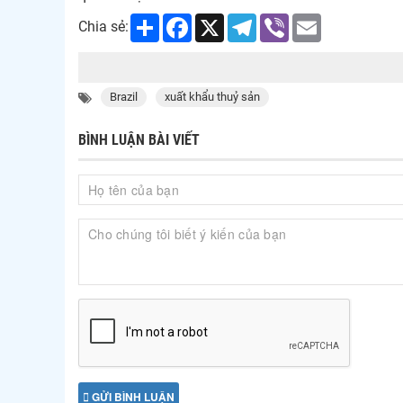
Share
Facebook
X
Telegram
Viber
Email
Chia sẻ:
Brazil
xuất khẩu thuỷ sản
BÌNH LUẬN BÀI VIẾT
GỬI BÌNH LUẬN