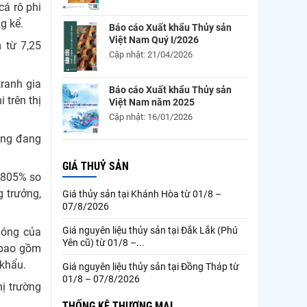
cá rô phi
g kể.
Báo cáo Xuất khẩu Thủy sản
Việt Nam Quý I/2026
 từ 7,25
Cập nhật: 21/04/2026
tranh gia
Báo cáo Xuất khẩu Thủy sản
 trên thị
Việt Nam năm 2025
Cập nhật: 16/01/2026
cũng đang
GIÁ THUỶ SẢN
g 805% so
g trưởng,
Giá thủy sản tại Khánh Hòa từ 01/8 –
07/8/2026
Giá nguyên liệu thủy sản tại Đắk Lắk (Phú
hóng của
Yên cũ) từ 01/8 –...
 bao gồm
 khẩu.
Giá nguyên liệu thủy sản tại Đồng Tháp từ
01/8 – 07/8/2026
hị trường
THỐNG KÊ THƯƠNG MẠI