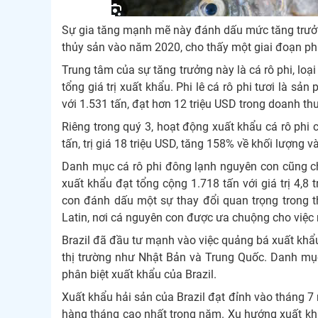
Sự gia tăng mạnh mẽ này đánh dấu mức tăng trưởng 
thủy sản vào năm 2020, cho thấy một giai đoạn phá
Trung tâm của sự tăng trưởng này là cá rô phi, lo
tổng giá trị xuất khẩu. Phi lê cá rô phi tươi là 
với 1.531 tấn, đạt hơn 12 triệu USD trong doanh t
Riêng trong quý 3, hoạt động xuất khẩu cá rô phi 
tấn, trị giá 18 triệu USD, tăng 158% về khối lượng v
Danh mục cá rô phi đông lạnh nguyên con cũng c
xuất khẩu đạt tổng cộng 1.718 tấn với giá trị 4,8
con đánh dấu một sự thay đổi quan trọng trong 
Latin, nơi cá nguyên con được ưa chuộng cho việc
Brazil đã đầu tư mạnh vào việc quảng bá xuất khẩu
thị trường như Nhật Bản và Trung Quốc. Danh mụ
phân biệt xuất khẩu của Brazil.
Xuất khẩu hải sản của Brazil đạt đỉnh vào tháng 7 n
hàng tháng cao nhất trong năm. Xu hướng xuất kh