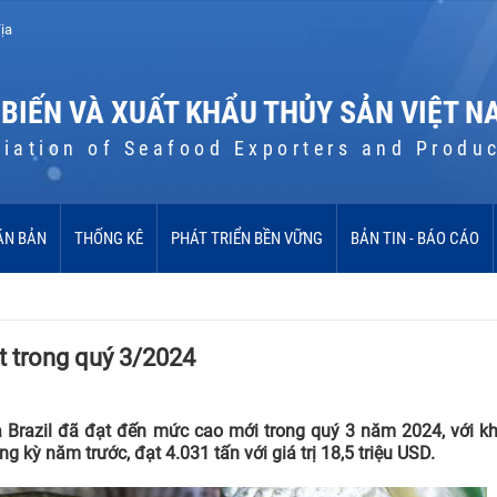
ịa
 BIẾN VÀ XUẤT KHẨU THỦY SẢN VIỆT N
iation of Seafood Exporters and Produ
ĂN BẢN
THỐNG KÊ
PHÁT TRIỂN BỀN VỮNG
BẢN TIN - BÁO CÁO
ọt trong quý 3/2024
a Brazil đã đạt đến mức cao mới trong quý 3 năm 2024, với kh
g kỳ năm trước, đạt 4.031 tấn với giá trị 18,5 triệu USD.