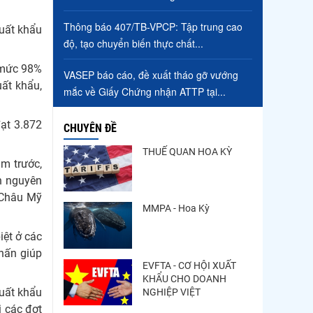
Thông báo 407/TB-VPCP:
Tập trung cao độ, tạo
Thông báo 407/TB-VPCP: Tập trung cao
xuất khẩu
chuyển biến...
độ, tạo chuyển biến thực chất...
.
Còn chưa đầy 3 tuần đến
ở mức 98%
VASEP báo cáo, đề xuất tháo gỡ vướng
Vietfish 2026: Sẵn sàng
uất khẩu,
mắc về Giấy Chứng nhận ATTP tại...
cho chuỗi...
đạt 3.872
CHUYÊN ĐỀ
THUẾ QUAN HOA KỲ
m trước,
nh nguyên
 Châu Mỹ
MMPA - Hoa Kỳ
iệt ở các
hấn giúp
EVFTA - CƠ HỘI XUẤT
KHẨU CHO DOANH
xuất khẩu
NGHIỆP VIỆT
 các đợt