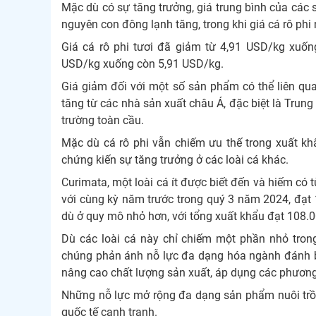
Mặc dù có sự tăng trưởng, giá trung bình của các s
nguyên con đông lạnh tăng, trong khi giá cá rô phi
Giá cá rô phi tươi đã giảm từ 4,91 USD/kg xuống
USD/kg xuống còn 5,91 USD/kg.
Giá giảm đối với một số sản phẩm có thể liên qua
tăng từ các nhà sản xuất châu Á, đặc biệt là Trun
trường toàn cầu.
Mặc dù cá rô phi vẫn chiếm ưu thế trong xuất khẩ
chứng kiến sự tăng trưởng ở các loài cá khác.
Curimata, một loài cá ít được biết đến và hiếm có t
với cùng kỳ năm trước trong quý 3 năm 2024, đạt 
dù ở quy mô nhỏ hơn, với tổng xuất khẩu đạt 108.
Dù các loài cá này chỉ chiếm một phần nhỏ tron
chúng phản ánh nỗ lực đa dạng hóa ngành đánh b
nâng cao chất lượng sản xuất, áp dụng các phươn
Những nỗ lực mở rộng đa dạng sản phẩm nuôi trồng
quốc tế cạnh tranh.