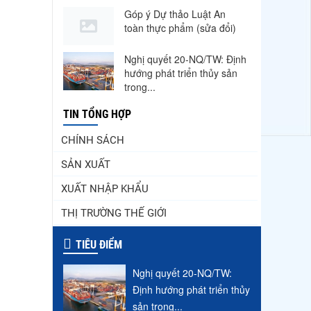
Góp ý Dự thảo Luật An
toàn thực phẩm (sửa đổi)
Nghị quyết 20-NQ/TW: Định
hướng phát triển thủy sản
trong...
Thuế Mục 301 và bài toán
TIN TỔNG HỢP
thích ứng của tôm Việt tại
thị...
CHÍNH SÁCH
SẢN XUẤT
Nguồn cung giảm, giá cá rô
phi Trung Quốc tiếp tục
XUẤT NHẬP KHẨU
tăng
THỊ TRƯỜNG THẾ GIỚI
Điểm tin thủy sản thế giới
ngày 3/8/2026
TIÊU ĐIỂM
Trung Quốc tăng mạnh
Nghị quyết 20-NQ/TW:
nhập khẩu mực, trong khi
Định hướng phát triển thủy
nguồn cung...
sản trong...