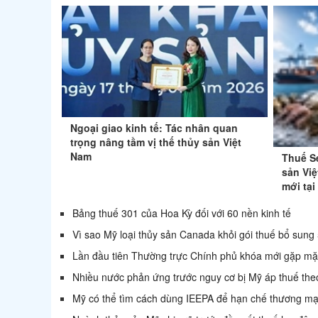
Ngoại giao kinh tế: Tác nhân quan
trọng nâng tầm vị thế thủy sản Việt
Nam
Thuế S
sản Việ
mới tại
Bảng thuế 301 của Hoa Kỳ đối với 60 nền kinh tế
Vì sao Mỹ loại thủy sản Canada khỏi gói thuế bổ sun
Lần đầu tiên Thường trực Chính phủ khóa mới gặp mặ
Nhiều nước phản ứng trước nguy cơ bị Mỹ áp thuế the
Mỹ có thể tìm cách dùng IEEPA để hạn chế thương mại