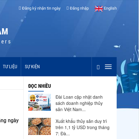
Đăng ký nhận tin ngày
Đăng nhập
English
AM
cers
TƯ LIỆU
SỰ KIỆN
ĐỌC NHIỀU
Đài Loan cập nhật danh
sách doanh nghiệp thủy
sản Việt Nam...
áng ngày
Xuất khẩu thủy sản duy trì
trên 1,1 tỷ USD trong tháng
7: Đà...