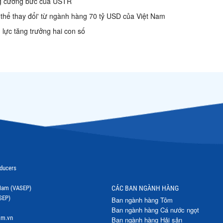
ộng cưỡng bức của USTR
 thể thay đổi' từ ngành hàng 70 tỷ USD của Việt Nam
lực tăng trưởng hai con số
oducers
t Nam (VASEP)
CÁC BAN NGÀNH HÀNG
SEP)
Ban ngành hàng Tôm
Ban ngành hàng Cá nước ngọt
om.vn
Ban ngành hàng Hải sản