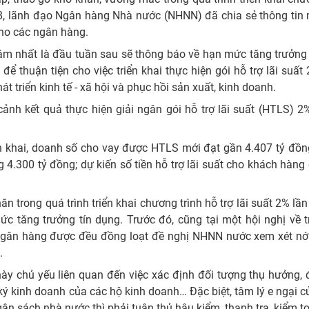
/8, lãnh đạo Ngân hàng Nhà nước (NHNN) đã chia sẻ thông tin 
cho các ngân hàng.
m nhất là đầu tuần sau sẽ thông báo về hạn mức tăng trưởng 
ể thuận tiện cho việc triển khai thực hiện gói hỗ trợ lãi suất
 triển kinh tế - xã hội và phục hồi sản xuất, kinh doanh.
ảnh kết quả thực hiện giải ngân gói hỗ trợ lãi suất (HTLS) 2
n khai, doanh số cho vay được HTLS mới đạt gần 4.407 tỷ đồn
.300 tỷ đồng; dự kiến số tiền hỗ trợ lãi suất cho khách hàng
n trong quá trình triển khai chương trình hỗ trợ lãi suất 2% lần
 tăng trưởng tín dụng. Trước đó, cũng tại một hội nghị về tr
ngân hàng được đều đồng loạt đề nghị NHNN nước xem xét nới 
.
y chủ yếu liên quan đến việc xác định đối tượng thụ hưởng, đ
g ký kinh doanh của các hộ kinh doanh… Đặc biệt, tâm lý e ngại 
gân sách nhà nước thì phải tuân thủ hậu kiểm, thanh tra, kiểm t