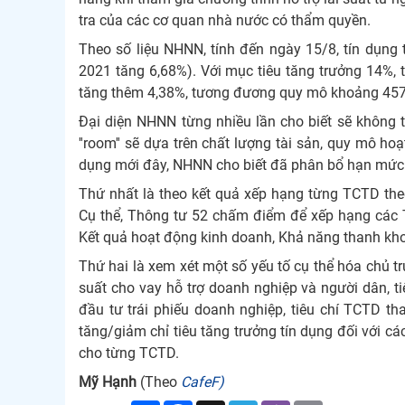
tra của các cơ quan nhà nước có thẩm quyền.
Theo số liệu NHNN, tính đến ngày 15/8, tín dụng t
2021 tăng 6,68%). Với mục tiêu tăng trưởng 14%, t
tăng thêm 4,38%, tương đương quy mô khoảng 457
Đại diện NHNN từng nhiều lần cho biết sẽ không 
''room'' sẽ dựa trên chất lượng tài sản, quy mô h
dụng mới đây, NHNN cho biết đã phân bổ hạn mức 
Thứ nhất là theo kết quả xếp hạng từng TCTD th
Cụ thể, Thông tư 52 chấm điểm để xếp hạng các TC
Kết quả hoạt động kinh doanh, Khả năng thanh khoả
Thứ hai là xem xét một số yếu tố cụ thể hóa chủ t
suất cho vay hỗ trợ doanh nghiệp và người dân, ti
đầu tư trái phiếu doanh nghiệp, tiêu chí TCTD t
tăng/giảm chỉ tiêu tăng trưởng tín dụng đối với cá
cho từng TCTD.
Mỹ Hạnh
(Theo
CafeF)