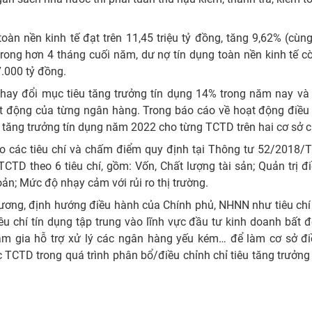
oàn nền kinh tế đạt trên 11,45 triệu tỷ đồng, tăng 9,62% (cù
rong hơn 4 tháng cuối năm, dư nợ tín dụng toàn nền kinh tế c
.000 tỷ đồng.
thay đổi mục tiêu tăng trưởng tín dụng 14% trong năm nay và 
oạt động của từng ngân hàng. Trong báo cáo về hoạt động điều
tăng trưởng tín dụng năm 2022 cho từng TCTD trên hai cơ sở c
eo các tiêu chí và chấm điểm quy định tại Thông tư 52/2018/
TD theo 6 tiêu chí, gồm: Vốn, Chất lượng tài sản; Quản trị đ
n; Mức độ nhạy cảm với rủi ro thị trường.
rương, định hướng điều hành của Chính phủ, NHNN như tiêu chí
êu chí tín dụng tập trung vào lĩnh vực đầu tư kinh doanh bất 
ham gia hỗ trợ xử lý các ngân hàng yếu kém… để làm cơ sở đi
c TCTD trong quá trình phân bổ/điều chỉnh chỉ tiêu tăng trưởng