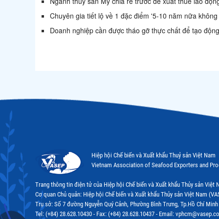
Ngành thủy sản Mỹ chia rẽ trước đề xuất thuế lao đ
Chuyên gia tiết lộ về 1 đặc điểm '5-10 năm nữa không
Doanh nghiệp cần được tháo gỡ thực chất để tạo động 
Hiệp hội Chế biến và Xuất khẩu Thuỷ sản Việt Nam
Vietnam Association of Seafood Exporters and Pr
Trang thông tin điện tử của Hiệp hội Chế biến và Xuất khẩu Thủy sản Việ
Cơ quan Chủ quản: Hiệp hội Chế biến và Xuất khẩu Thủy sản Việt Nam (VA
Trụ sở: Số 7 đường Nguyễn Quý Cảnh, Phường Bình Trưng, Tp.Hồ Chí Minh
Tel: (+84) 28.628.10430 - Fax: (+84) 28.628.10437 - Email: vphcm@vasep.c