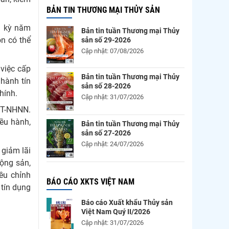
BẢN TIN THƯƠNG MẠI THỦY SẢN
ng kỳ năm
Bản tin tuần Thương mại Thủy
òn có thể
sản số 29-2026
Cập nhật: 07/08/2026
việc cấp
Bản tin tuần Thương mại Thủy
 hành tín
sản số 28-2026
hính.
Cập nhật: 31/07/2026
TT-NHNN.
iều hành,
Bản tin tuần Thương mại Thủy
sản số 27-2026
Cập nhật: 24/07/2026
 giảm lãi
động sản,
ều chỉnh
BÁO CÁO XKTS VIỆT NAM
 tín dụng
Báo cáo Xuất khẩu Thủy sản
Việt Nam Quý II/2026
Cập nhật: 31/07/2026