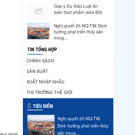
Góp ý Dự thảo Luật An
toàn thực phẩm (sửa đổi)
Nghị quyết 20-NQ/TW: Định
hướng phát triển thủy sản
trong...
Thuế Mục 301 và bài toán
TIN TỔNG HỢP
thích ứng của tôm Việt tại
thị...
CHÍNH SÁCH
SẢN XUẤT
Nguồn cung giảm, giá cá rô
phi Trung Quốc tiếp tục
XUẤT NHẬP KHẨU
tăng
THỊ TRƯỜNG THẾ GIỚI
Điểm tin thủy sản thế giới
ngày 3/8/2026
TIÊU ĐIỂM
Trung Quốc tăng mạnh
Nghị quyết 20-NQ/TW:
nhập khẩu mực, trong khi
Định hướng phát triển thủy
nguồn cung...
sản trong...
ơng trình