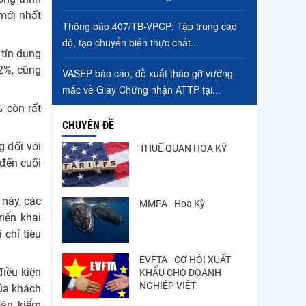
Xuất khẩu cá ngừ Việt Nam
mới nhất
sang Canada tăng nhẹ, áp
Thông báo 407/TB-VPCP: Tập trung cao
lực mới...
độ, tạo chuyển biến thực chất...
tín dụng
Thông báo 407/TB-VPCP:
 2%, cũng
VASEP báo cáo, đề xuất tháo gỡ vướng
Tập trung cao độ, tạo
mắc về Giấy Chứng nhận ATTP tại...
chuyển biến...
% còn rất
CHUYÊN ĐỀ
g đối với
THUẾ QUAN HOA KỲ
 đến cuối
 này, các
MMPA - Hoa Kỳ
iển khai
chỉ tiêu
EVFTA - CƠ HỘI XUẤT
iều kiện
KHẨU CHO DOANH
NGHIỆP VIỆT
của khách
oán, kiểm