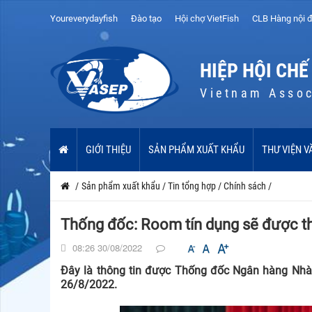
Youreverydayfish
Đào tạo
Hội chợ VietFish
CLB Hàng nội đ
HIỆP HỘI CHẾ
Vietnam Assoc
GIỚI THIỆU
SẢN PHẨM XUẤT KHẨU
THƯ VIỆN V
/
Sản phẩm xuất khẩu
/
Tin tổng hợp
/
Chính sách
/
Thống đốc: Room tín dụng sẽ được t
08:26 30/08/2022
Đây là thông tin được Thống đốc Ngân hàng Nhà 
26/8/2022.