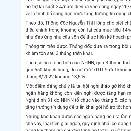
hỗ trợ lãi suất 2%/năm diễn ra vào sáng ngày 26
về lộ trình bổ sung hạn mức tăng trưởng tín dụng 
Theo đó, Thống đốc Nguyễn Thị Hồng cho biết chậ
điều chỉnh trong khoảng còn lại của mục tiêu 14% đ
như đáp ứng nhu cầu vốn để thực hiện kế hoạch phát
Thông tin trên được Thống đốc đưa ra trong bối c
khiêm tốn sau 3 tháng triển khai.
Theo số liệu tổng hợp của NHNN, qua 3 tháng triể
gần 550 khách hàng, dư nợ được HTLS đạt khoảng 4
tháng 8/2022 khoảng 13,5 tỷ.
Một điểm đáng chú ý là tại hội nghị tháo gỡ khó khă
ngân hàng không còn kiến nghị được tăng hạn mức
Nghị định 31 do NHNN tổ chức vào tháng 5, các 
tăng trưởng tín dụng để triển khai gói hỗ trợ tốt hơn
Những khó khăn được các ngân hàng nêu ra lần nà
cho vay, loại tiền giải ngân, quy định phải có đăn
hàng khi tham gia chương trình hỗ trợ lãi suất từ n