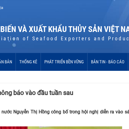
ịa
 BIẾN VÀ XUẤT KHẨU THỦY SẢN VIỆT N
iation of Seafood Exporters and Produ
ĂN BẢN
THỐNG KÊ
PHÁT TRIỂN BỀN VỮNG
BẢN TIN - BÁO CÁO
hông báo vào đầu tuần sau
nước Nguyễn Thị Hồng công bố trong hội nghị diễn ra vào s