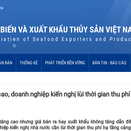
ịa
 BIẾN VÀ XUẤT KHẨU THỦY SẢN VIỆT N
iation of Seafood Exporters and Produ
ĂN BẢN
THỐNG KÊ
PHÁT TRIỂN BỀN VỮNG
BẢN TIN - BÁO CÁO
ao, doanh nghiệp kiến nghị lùi thời gian thu ph
t tăng cao nhưng giá bán ra hay xuất khẩu không tăng dẫn đ
ệp kiến nghị nhà nước cần lùi thời gian thu phí hạ tầng cảng