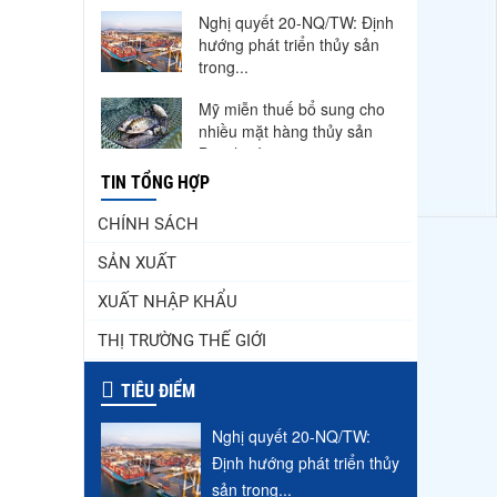
Nghị quyết 20-NQ/TW: Định
hướng phát triển thủy sản
trong...
Mỹ miễn thuế bổ sung cho
nhiều mặt hàng thủy sản
Brazil, cá...
TIN TỔNG HỢP
Nguồn cung giảm, giá cá rô
phi Trung Quốc tiếp tục
CHÍNH SÁCH
tăng
SẢN XUẤT
Xuất khẩu chả cá, surimi
XUẤT NHẬP KHẨU
hồi nhịp, sức ép mới gia
tăng
THỊ TRƯỜNG THẾ GIỚI
Nhập khẩu tôm của Mỹ
phục hồi trong tháng
TIÊU ĐIỂM
5/2026
Nghị quyết 20-NQ/TW:
VASEP chào đón Công ty
Định hướng phát triển thủy
Cổ phần Thương mại Sim
sản trong...