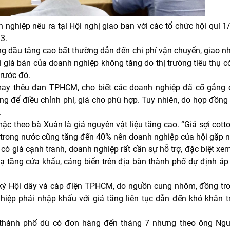
 nghiệp nêu ra tại Hội nghị giao ban với các tổ chức hội quí 
3.
ng dầu tăng cao bất thường dẫn đến chi phí vận chuyển, giao 
 giá bán của doanh nghiệp không tăng do thị trường tiêu thụ 
trước đó.
may thêu đan TPHCM, cho biết các doanh nghiệp đã cố gắng 
g để điều chỉnh phí, giá cho phù hợp. Tuy nhiên, do hợp đồng
.
c theo bà Xuân là giá nguyên vật liệu tăng cao. “Giá sợi cot
 trong nước cũng tăng đến 40% nên doanh nghiệp của hội gặp n
có giá cạnh tranh, doanh nghiệp rất cần sự hỗ trợ, đặc biệt xem
í hạ tầng cửa khẩu, cảng biển trên địa bàn thành phố dự định á
ký Hội dây và cáp điện TPHCM, do nguồn cung nhôm, đồng tr
hiệp phải nhập khẩu với giá tăng liên tục dẫn đến khó khăn t
n thành phố dù có đơn hàng đến tháng 7 nhưng theo ông Ng