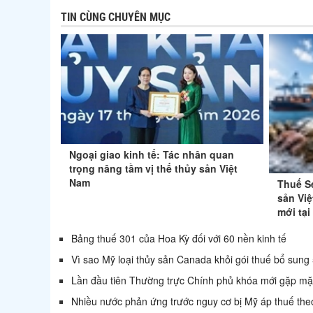
TIN CÙNG CHUYÊN MỤC
Ngoại giao kinh tế: Tác nhân quan
trọng nâng tầm vị thế thủy sản Việt
Nam
Thuế S
sản Việ
mới tại
Bảng thuế 301 của Hoa Kỳ đối với 60 nền kinh tế
Vì sao Mỹ loại thủy sản Canada khỏi gói thuế bổ sun
Lần đầu tiên Thường trực Chính phủ khóa mới gặp mặ
Nhiều nước phản ứng trước nguy cơ bị Mỹ áp thuế the