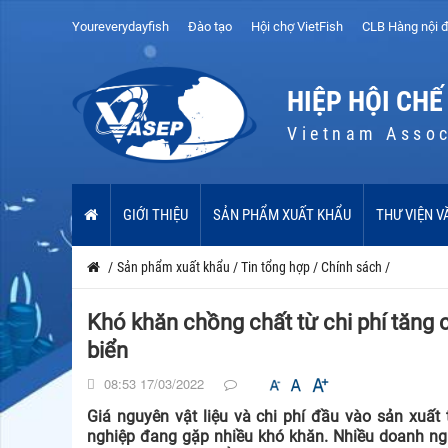
Youreverydayfish
Đào tạo
Hội chợ VietFish
CLB Hàng nội đ
HIỆP HỘI CHẾ
Vietnam Assoc
GIỚI THIỆU
SẢN PHẨM XUẤT KHẨU
THƯ VIỆN V
/
Sản phẩm xuất khẩu
/
Tin tổng hợp
/
Chính sách
/
Khó khăn chồng chất từ chi phí tăng c
biển
08:53 17/03/2022
Giá nguyên vật liệu và chi phí đầu vào sản xuấ
nghiệp đang gặp nhiều khó khăn. Nhiều doanh nghi