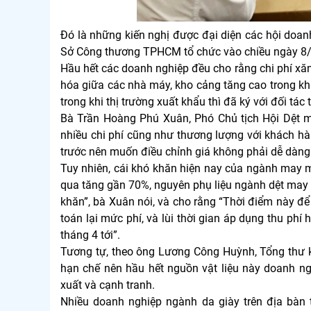
Đó là những kiến nghị được đại diện các hội doanh
Sở Công thương TPHCM tổ chức vào chiều ngày 8/
Hầu hết các doanh nghiệp đều cho rằng chi phí xă
hóa giữa các nhà máy, kho cảng tăng cao trong khi
trong khi thị trường xuất khẩu thì đã ký với đối tác 
Bà Trần Hoàng Phú Xuân, Phó Chủ tịch Hội Dệt 
nhiều chi phí cũng như thương lượng với khách hàn
trước nên muốn điều chỉnh giá không phải dễ dàng
Tuy nhiên, cái khó khăn hiện nay của ngành may mặ
qua tăng gần 70%, nguyên phụ liệu ngành dệt may
khăn”, bà Xuân nói, và cho rằng “Thời điểm này để 
toán lại mức phí, và lùi thời gian áp dụng thu ph
tháng 4 tới”.
Tương tự, theo ông Lương Công Huỳnh, Tổng thư 
hạn chế nên hầu hết nguồn vật liệu này doanh ng
xuất và cạnh tranh.
Nhiều doanh nghiệp ngành da giày trên địa bà