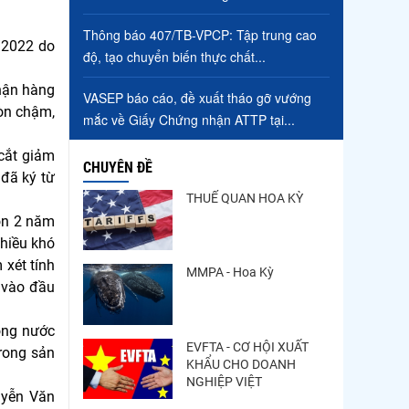
Ba gia nhập...
Thông báo 407/TB-VPCP: Tập trung cao
Điểm tin thủy sản thế giới
1/2022 do
ngày 3/8/2026
độ, tạo chuyển biến thực chất...
nhận hàng
Trung Quốc tăng mạnh
VASEP báo cáo, đề xuất tháo gỡ vướng
còn chậm,
nhập khẩu mực, trong khi
mắc về Giấy Chứng nhận ATTP tại...
nguồn cung...
cắt giảm
CHUYÊN ĐỀ
 đã ký từ
THUẾ QUAN HOA KỲ
ton 2 năm
hiều khó
 xét tính
MMPA - Hoa Kỳ
p vào đầu
ong nước
EVFTA - CƠ HỘI XUẤT
rong sản
KHẨU CHO DOANH
NGHIỆP VIỆT
uyễn Văn