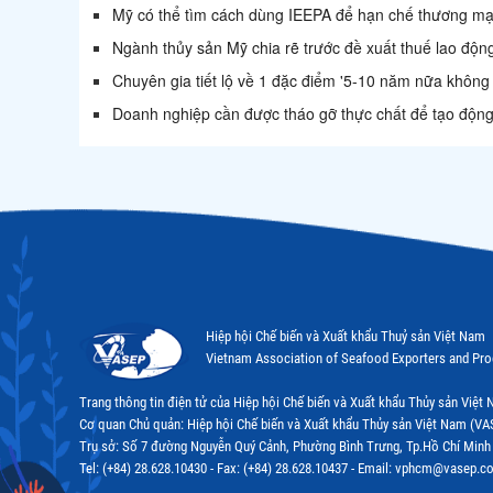
Mỹ có thể tìm cách dùng IEEPA để hạn chế thương mại
Ngành thủy sản Mỹ chia rẽ trước đề xuất thuế lao đ
Chuyên gia tiết lộ về 1 đặc điểm '5-10 năm nữa không
Doanh nghiệp cần được tháo gỡ thực chất để tạo động 
Hiệp hội Chế biến và Xuất khẩu Thuỷ sản Việt Nam
Vietnam Association of Seafood Exporters and Pr
Trang thông tin điện tử của Hiệp hội Chế biến và Xuất khẩu Thủy sản Việ
Cơ quan Chủ quản: Hiệp hội Chế biến và Xuất khẩu Thủy sản Việt Nam (VA
Trụ sở: Số 7 đường Nguyễn Quý Cảnh, Phường Bình Trưng, Tp.Hồ Chí Minh
Tel: (+84) 28.628.10430 - Fax: (+84) 28.628.10437 - Email: vphcm@vasep.c