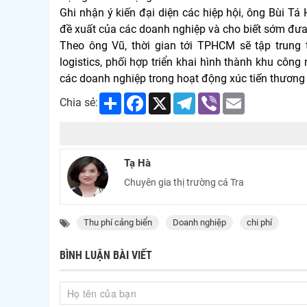
Ghi nhận ý kiến đại diện các hiệp hội, ông Bùi 
đề xuất của các doanh nghiệp và cho biết sớm đưa ra
Theo ông Vũ, thời gian tới TPHCM sẽ tập trung 
logistics, phối hợp triển khai hình thành khu côn
các doanh nghiệp trong hoạt động xúc tiến thương
Share
Facebook
X
Telegram
Viber
Email
Chia sẻ:
Tạ Hà
Chuyên gia thị trường cá Tra
Thu phí cảng biển
Doanh nghiệp
chi phí
BÌNH LUẬN BÀI VIẾT