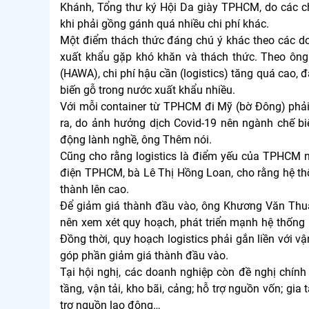
Khánh, Tổng thư ký Hội Da giày TPHCM, do các c
khi phải gồng gánh quá nhiều chi phí khác.
Một điểm thách thức đáng chú ý khác theo các doa
xuất khẩu gặp khó khăn và thách thức. Theo ôn
(HAWA), chi phí hậu cần (logistics) tăng quá cao, 
biến gỗ trong nước xuất khẩu nhiều.
Với mỗi container từ TPHCM đi Mỹ (bờ Đông) phải t
ra, do ảnh hưởng dịch Covid-19 nên ngành chế biế
động lành nghề, ông Thêm nói.
Cũng cho rằng logistics là điểm yếu của TPHCM nó
điện TPHCM, bà Lê Thị Hồng Loan, cho rằng hệ th
thành lên cao.
Để giảm giá thành đầu vào, ông Khương Văn Thu
nên xem xét quy hoạch, phát triển mạnh hệ thống l
Đồng thời, quy hoạch logistics phải gắn liền với vậ
góp phần giảm giá thành đầu vào.
Tại hội nghị, các doanh nghiệp còn đề nghị chính
tầng, vận tải, kho bãi, cảng; hỗ trợ nguồn vốn; gia
trợ nguồn lao động…