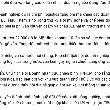
hi phí đầu vào tăng cao khiến nhiều doanh nghiệp đang đau đ
nh nghiệp đó là chi phí logistics tăng phi mã khiến các doa
g Bùi Hữu Thêm, Phó Tổng thư ký Hội mỹ nghệ và chế biến 
đặc biệt là phí vận chuyển đi Mỹ và châu Âu, hai thị trường mà 
rả trên 22.000 đô la Mỹ, tăng khoảng 10 lần so với lúc ổn đị
n gỗ vẫn đang đối mặt với tình trạng thiếu hụt lao động, đặc
i riêng và cả nước nói chung, Phó chủ tịch hội doanh nghiệp
ống logistics trong nước yếu kém gây nghẽn chuỗi cung ứng và
ấn, Chủ tịch Hội Doanh nhân cựu chiến binh TPHCM, cho rằ
ogistics, đặc biệt đối với khu vực thành phố Thủ Đức với các 
n tải đường thủy nội địa sẽ giúp giảm kẹt xe, lưu thông thuận l
 quyền thành phố dành quỹ đất để sản xuất công nghiệp, phát
 tăng xúc tiến thương mại xuất nhập khẩu, liên kết vùng, tạo điề