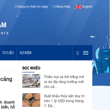
Đăng ký nhận tin ngày
Đăng nhập
English
AM
cers
TƯ LIỆU
SỰ KIỆN
ĐỌC NHIỀU
Thiếu hụt cá thịt trắng mở
í cảng
ra dư địa tăng trưởng mới
cho cá...
Xuất khẩu thủy sản duy trì
trên 1 tỷ USD trong tháng
ến doanh
7: Đà...
 biển, hỗ