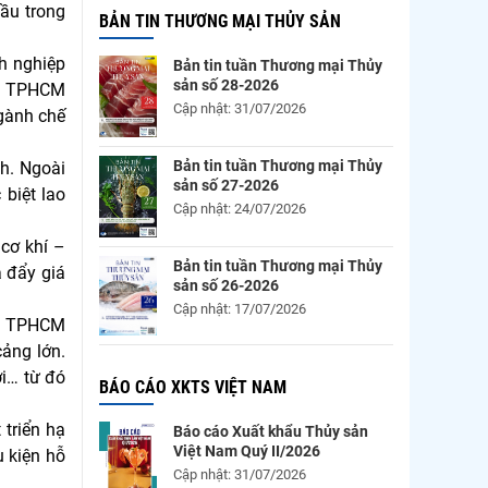
ầu trong
BẢN TIN THƯƠNG MẠI THỦY SẢN
nh nghiệp
Bản tin tuần Thương mại Thủy
sản số 28-2026
gỗ TPHCM
Cập nhật: 31/07/2026
ngành chế
Bản tin tuần Thương mại Thủy
nh. Ngoài
sản số 27-2026
 biệt lao
Cập nhật: 24/07/2026
 cơ khí –
Bản tin tuần Thương mại Thủy
 đẩy giá
sản số 26-2026
Cập nhật: 17/07/2026
ng TPHCM
cảng lớn.
ợi… từ đó
BÁO CÁO XKTS VIỆT NAM
 triển hạ
Báo cáo Xuất khẩu Thủy sản
Việt Nam Quý II/2026
u kiện hỗ
Cập nhật: 31/07/2026