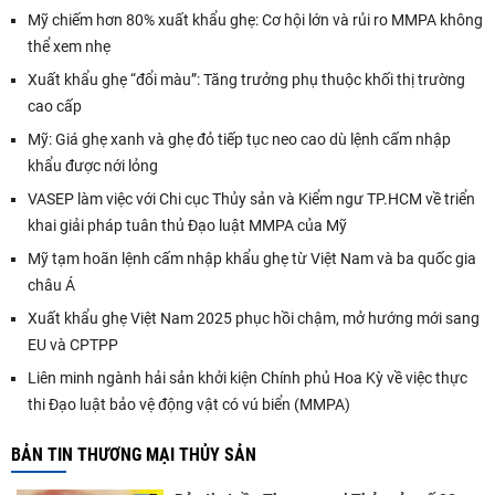
Mỹ chiếm hơn 80% xuất khẩu ghẹ: Cơ hội lớn và rủi ro MMPA không
thể xem nhẹ
Xuất khẩu ghẹ “đổi màu”: Tăng trưởng phụ thuộc khối thị trường
cao cấp
Mỹ: Giá ghẹ xanh và ghẹ đỏ tiếp tục neo cao dù lệnh cấm nhập
khẩu được nới lỏng
VASEP làm việc với Chi cục Thủy sản và Kiểm ngư TP.HCM về triển
khai giải pháp tuân thủ Đạo luật MMPA của Mỹ
Mỹ tạm hoãn lệnh cấm nhập khẩu ghẹ từ Việt Nam và ba quốc gia
châu Á
Xuất khẩu ghẹ Việt Nam 2025 phục hồi chậm, mở hướng mới sang
EU và CPTPP
Liên minh ngành hải sản khởi kiện Chính phủ Hoa Kỳ về việc thực
thi Đạo luật bảo vệ động vật có vú biển (MMPA)
BẢN TIN THƯƠNG MẠI THỦY SẢN