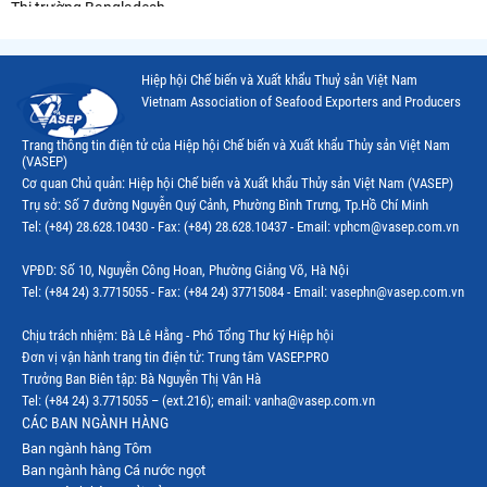
Thị trường Bangladesh
Thị trường Chile
Hiệp hội Chế biến và Xuất khẩu Thuỷ sản Việt Nam
Thị trường Canada
Vietnam Association of Seafood Exporters and Producers
Thị trường Ecuador
Trang thông tin điện tử của Hiệp hội Chế biến và Xuất khẩu Thủy sản Việt Nam
(VASEP)
Thị trường EU
Cơ quan Chủ quản: Hiệp hội Chế biến và Xuất khẩu Thủy sản Việt Nam (VASEP)
Trụ sở: Số 7 đường Nguyễn Quý Cảnh, Phường Bình Trưng, Tp.Hồ Chí Minh
Thị trường Indonesia
Tel: (+84) 28.628.10430 - Fax: (+84) 28.628.10437 - Email: vphcm@vasep.com.vn
Thị trường Mexico
VPĐD: Số 10, Nguyễn Công Hoan, Phường Giảng Võ, Hà Nội
Thị trường Mỹ
Tel: (+84 24) 3.7715055 - Fax: (+84 24) 37715084 - Email: vasephn@vasep.com.vn
Thị trường Nga
Chịu trách nhiệm: Bà Lê Hằng - Phó Tổng Thư ký Hiệp hội
Đơn vị vận hành trang tin điện tử: Trung tâm VASEP.PRO
Thị trường Hàn Quốc
Trưởng Ban Biên tập: Bà Nguyễn Thị Vân Hà
Tel: (+84 24) 3.7715055 – (ext.216); email: vanha@vasep.com.vn
Thị trường Nhật Bản
CÁC BAN NGÀNH HÀNG
Ban ngành hàng Tôm
Thị trường Thái Lan
Ban ngành hàng Cá nước ngọt