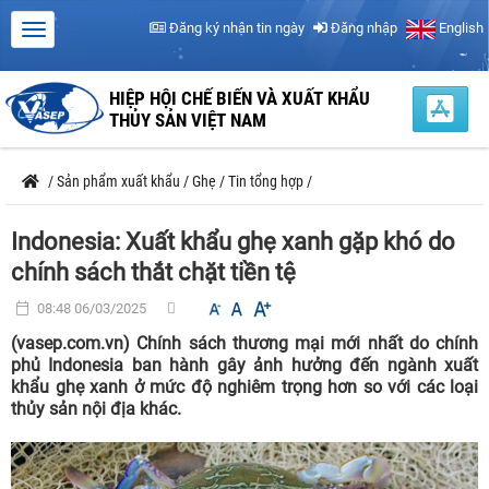
Đăng ký nhận tin ngày
Đăng nhập
English
HIỆP HỘI CHẾ BIẾN VÀ XUẤT KHẨU
THỦY SẢN VIỆT NAM
/
Sản phẩm xuất khẩu
/
Ghẹ
/
Tin tổng hợp
/
Indonesia: Xuất khẩu ghẹ xanh gặp khó do
chính sách thắt chặt tiền tệ
08:48 06/03/2025
(vasep.com.vn) Chính sách thương mại mới nhất do chính
phủ Indonesia ban hành gây ảnh hưởng đến ngành xuất
khẩu ghẹ xanh ở mức độ nghiêm trọng hơn so với các loại
thủy sản nội địa khác.