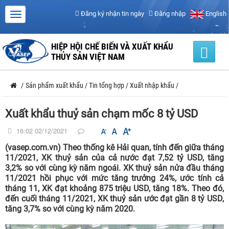
Đăng ký nhận tin ngày
Đăng nhập
English
HIỆP HỘI CHẾ BIẾN VÀ XUẤT KHẨU
THỦY SẢN VIỆT NAM
/
Sản phẩm xuất khẩu
/
Tin tổng hợp
/
Xuất nhập khẩu
/
Xuất khẩu thuỷ sản chạm mốc 8 tỷ USD
16:02 02/12/2021
(vasep.com.vn) Theo thống kê Hải quan, tính đến giữa tháng
11/2021, XK thuỷ sản của cả nước đạt 7,52 tỷ USD, tăng
3,2% so với cùng kỳ năm ngoái. XK thuỷ sản nửa đầu tháng
11/2021 hồi phục với mức tăng trưởng 24%, ước tính cả
tháng 11, XK đạt khoảng 875 triệu USD, tăng 18%. Theo đó,
đến cuối tháng 11/2021, XK thuỷ sản ước đạt gần 8 tỷ USD,
tăng 3,7% so với cùng kỳ năm 2020.