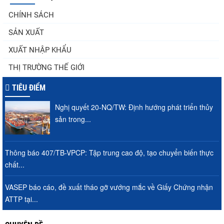
Thuế Mục 301 và bài toán thích ứng của
CHÍNH SÁCH
tôm Việt tại thị...
SẢN XUẤT
XUẤT NHẬP KHẨU
Nguồn cung giảm, giá cá rô phi Trung
THỊ TRƯỜNG THẾ GIỚI
Quốc tiếp tục tăng
TIÊU ĐIỂM
Nghị quyết 20-NQ/TW: Định hướng phát triển thủy
Điểm tin thủy sản thế giới ngày 3/8/2026
sản trong...
Thông báo 407/TB-VPCP: Tập trung cao độ, tạo chuyển biến thực
chất...
Trung Quốc tăng mạnh nhập khẩu mực,
trong khi nguồn cung...
VASEP báo cáo, đề xuất tháo gỡ vướng mắc về Giấy Chứng nhận
ATTP tại...