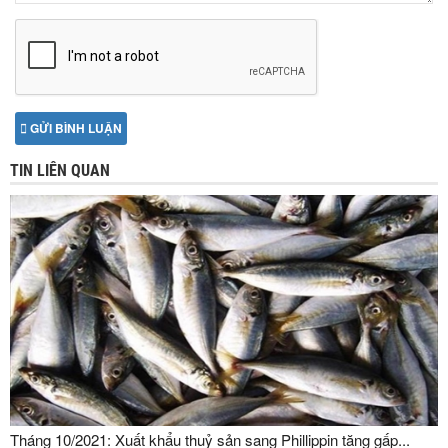
GỬI BÌNH LUẬN
TIN LIÊN QUAN
Tháng 10/2021: Xuất khẩu thuỷ sản sang Phillippin tăng gấp...