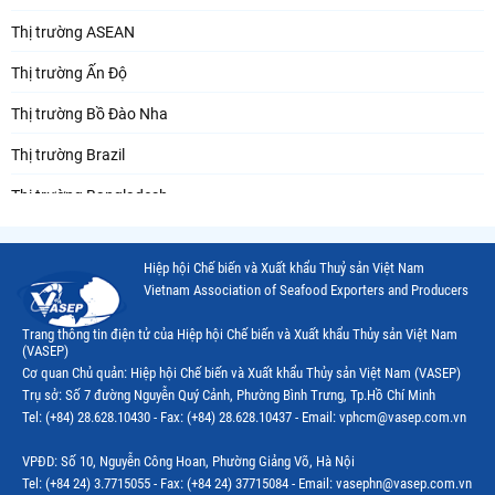
Thị trường ASEAN
Thị trường Ấn Độ
Thị trường Bồ Đào Nha
Thị trường Brazil
Thị trường Bangladesh
Thị trường Chile
Hiệp hội Chế biến và Xuất khẩu Thuỷ sản Việt Nam
Thị trường Canada
Vietnam Association of Seafood Exporters and Producers
Thị trường Ecuador
Trang thông tin điện tử của Hiệp hội Chế biến và Xuất khẩu Thủy sản Việt Nam
(VASEP)
Thị trường EU
Cơ quan Chủ quản: Hiệp hội Chế biến và Xuất khẩu Thủy sản Việt Nam (VASEP)
Trụ sở: Số 7 đường Nguyễn Quý Cảnh, Phường Bình Trưng, Tp.Hồ Chí Minh
Thị trường Indonesia
Tel: (+84) 28.628.10430 - Fax: (+84) 28.628.10437 - Email: vphcm@vasep.com.vn
Thị trường Mexico
VPĐD: Số 10, Nguyễn Công Hoan, Phường Giảng Võ, Hà Nội
Thị trường Mỹ
Tel: (+84 24) 3.7715055 - Fax: (+84 24) 37715084 - Email: vasephn@vasep.com.vn