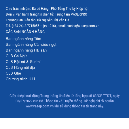
Thị trường Nga
Chịu trách nhiệm: Bà Lê Hằng - Phó Tổng Thư ký Hiệp hội
Đơn vị vận hành trang tin điện tử: Trung tâm VASEP.PRO
Thị trường Hàn Quốc
Trưởng Ban Biên tập: Bà Nguyễn Thị Vân Hà
Tel: (+84 24) 3.7715055 – (ext.216); email: vanha@vasep.com.vn
Thị trường Nhật Bản
CÁC BAN NGÀNH HÀNG
Ban ngành hàng Tôm
Thị trường Thái Lan
Ban ngành hàng Cá nước ngọt
Ban ngành hàng Hải sản
Thị trường Trung Quốc
CLB Cá Ngừ
Thị trường Philippines
CLB Bột cá & Surimi
CLB Hàng nội địa
Thị trường Tây Ban Nha
CLB Ghẹ
Chương trình IUU
Thị trường thủy sản khác
Thị trường thủy sản thế giới
Giấy phép hoạt động Trang thông tin điện tử tổng hợp số 83/GP-TTĐT, ngày
06/07/2022 của Bộ Thông tin và Truyền thông. Đề nghị ghi rõ nguồn
www.vasep.com.vn khi sử dụng thông tin từ trang này.