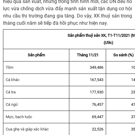
hiệu quả sản xuất, nhưng trong tình hình mới, các DN đều nỗ
lực vừa chống dịch vừa đẩy mạnh sản xuất tận dụng cơ hội
nhu cầu thị trường đang gia tăng. Do vậy, XK thuỷ sản trong
tháng cuối năm sẽ tiếp đà hồi phục như hiện nay.
Sản phẩm thuỷ sản XK, T1-T11/2021 (tr
(Ước)
Sản phẩm
Tháng 11/21
So sánh (%)
Tôm
349,486
10
Cá khác
167,543
14
Cá tra
177,930
23
Cá ngừ
76,457
47
Mực, bạch tuộc
69,447
37
Cua ghẹ và giáp xác khác
22,526
35