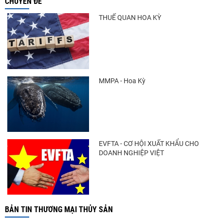
Thông báo 407/TB-VPCP: Tập trung cao
CHUYÊN ĐỀ
độ, tạo chuyển biến...
THUẾ QUAN HOA KỲ
Còn chưa đầy 3 tuần đến Vietfish 2026:
Sẵn sàng cho chuỗi...
MMPA - Hoa Kỳ
Doanh nghiệp thủy sản cùng lúc đối mặt
nhiều áp lực
EVFTA - CƠ HỘI XUẤT KHẨU CHO
DOANH NGHIỆP VIỆT
BẢN TIN THƯƠNG MẠI THỦY SẢN