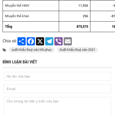
Nhuyễn thể HMV
11,926
-
Nhuyễn thể khác
256
-81
Tổng
875,573
18
Share
Facebook
X
Telegram
Viber
Email
Chia sẻ:
xuất khẩu thuỷ sản hồi phục
Xuất khẩu thuỷ sản 2021
BÌNH LUẬN BÀI VIẾT