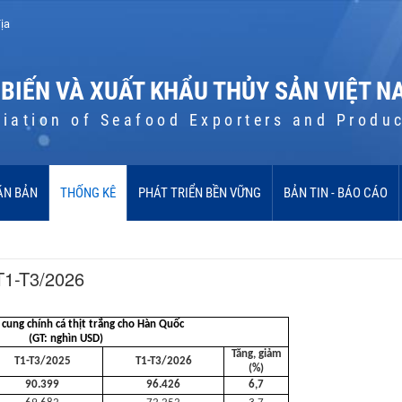
ịa
 BIẾN VÀ XUẤT KHẨU THỦY SẢN VIỆT N
iation of Seafood Exporters and Produ
ĂN BẢN
THỐNG KÊ
PHÁT TRIỂN BỀN VỮNG
BẢN TIN - BÁO CÁO
T1-T3/2026
cung chính cá thịt trắng cho Hàn Quốc
(GT: nghìn USD)
Tăng, giảm
T1-T3/2025
T1-T3/2026
(%)
90.399
96.426
6,7