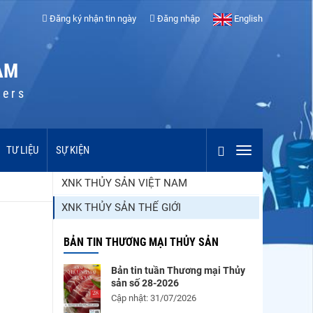
Đăng ký nhận tin ngày
Đăng nhập
English
AM
cers
TƯ LIỆU
SỰ KIỆN
XNK THỦY SẢN VIỆT NAM
XNK THỦY SẢN THẾ GIỚI
BẢN TIN THƯƠNG MẠI THỦY SẢN
Bản tin tuần Thương mại Thủy
sản số 28-2026
Cập nhật: 31/07/2026