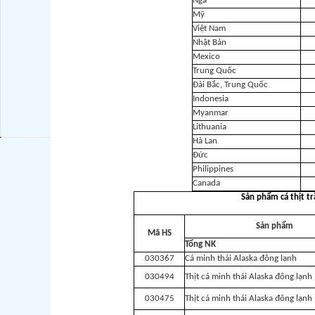
Nga
Mỹ
Việt Nam
Nhật Bản
Mexico
Trung Quốc
Đài Bắc, Trung Quốc
Indonesia
Myanmar
Lithuania
Hà Lan
Đức
Philippines
Canada
Sản phẩm cá thịt t
Sản phẩm
Mã HS
Tổng NK
030367
Cá minh thái Alaska đông lạnh
030494
Thịt cá minh thái Alaska đông lạnh
030475
Thịt cá minh thái Alaska đông lạnh