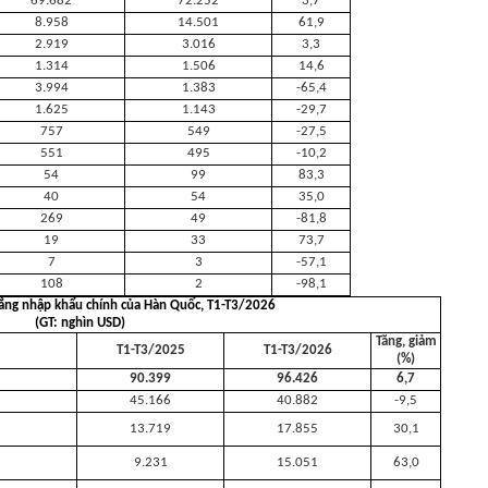
69.682
72.252
3,7
8.958
14.501
61,9
2.919
3.016
3,3
1.314
1.506
14,6
3.994
1.383
-65,4
1.625
1.143
-29,7
757
549
-27,5
551
495
-10,2
54
99
83,3
40
54
35,0
269
49
-81,8
19
33
73,7
7
3
-57,1
108
2
-98,1
rắng nhập khẩu chính của Hàn Quốc, T1-T3/2026
(GT: nghìn USD)
Tăng, giảm
T1-T3/2025
T1-T3/2026
(%)
90.399
96.426
6,7
45.166
40.882
-9,5
13.719
17.855
30,1
9.231
15.051
63,0