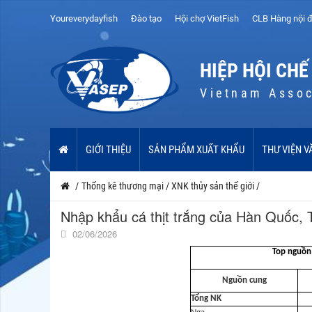
Youreverydayfish
Đào tạo
Hội chợ VietFish
CLB Hàng nội đ
HIỆP HỘI CHẾ
Vietnam Assoc
GIỚI THIỆU
SẢN PHẨM XUẤT KHẨU
THƯ VIỆN V
/
Thống kê thương mại
/
XNK thủy sản thế giới
/
Nhập khẩu cá thịt trắng của Hàn Quốc, 
02/06/2026
Top nguồn 
Nguồn cung
Tổng NK