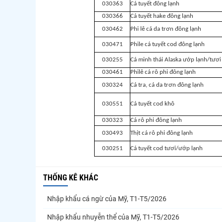
030363
Cá tuyết đông lạnh
030366
Cá tuyết hake đông lạnh
030462
Phi lê cá da trơn đông lạnh
030471
Phile cá tuyết cod đông lạnh
030255
Cá minh thái Alaska ướp lạnh/tươi
030461
Philê cá rô phi đông lạnh
030324
Cá tra, cá da trơn đông lạnh
030551
Cá tuyết cod khô
030323
Cá rô phi đông lạnh
030493
Thịt cá rô phi đông lạnh
030251
Cá tuyết cod tươi/ướp lạnh
THỐNG KÊ KHÁC
Nhập khẩu cá ngừ của Mỹ, T1-T5/2026
Nhập khẩu nhuyễn thể của Mỹ, T1-T5/2026