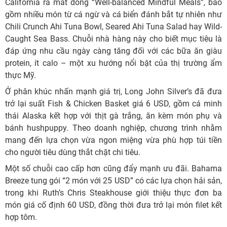
California ra mắt dòng “Well-balanced Mindful Meals”, bao
gồm nhiều món từ cá ngừ và cá biển đánh bắt tự nhiên như
Chili Crunch Ahi Tuna Bowl, Seared Ahi Tuna Salad hay Wild-
Caught Sea Bass. Chuỗi nhà hàng này cho biết mục tiêu là
đáp ứng nhu cầu ngày càng tăng đối với các bữa ăn giàu
protein, ít calo – một xu hướng nổi bật của thị trường ẩm
thực Mỹ.
Ở phân khúc nhấn mạnh giá trị, Long John Silver’s đã đưa
trở lại suất Fish & Chicken Basket giá 6 USD, gồm cá minh
thái Alaska kết hợp với thịt gà trắng, ăn kèm món phụ và
bánh hushpuppy. Theo doanh nghiệp, chương trình nhằm
mang đến lựa chọn vừa ngon miệng vừa phù hợp túi tiền
cho người tiêu dùng thắt chặt chi tiêu.
Một số chuỗi cao cấp hơn cũng đẩy mạnh ưu đãi. Bahama
Breeze tung gói “2 món với 25 USD” có các lựa chọn hải sản,
trong khi Ruth’s Chris Steakhouse giới thiệu thực đơn ba
món giá cố định 60 USD, đồng thời đưa trở lại món filet kết
hợp tôm.