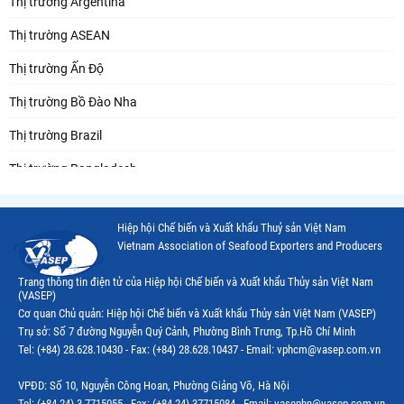
Thị trường Argentina
Thị trường ASEAN
Thị trường Ấn Độ
Thị trường Bồ Đào Nha
Thị trường Brazil
Thị trường Bangladesh
Thị trường Chile
Hiệp hội Chế biến và Xuất khẩu Thuỷ sản Việt Nam
Thị trường Canada
Vietnam Association of Seafood Exporters and Producers
Thị trường Ecuador
Trang thông tin điện tử của Hiệp hội Chế biến và Xuất khẩu Thủy sản Việt Nam
(VASEP)
Thị trường EU
Cơ quan Chủ quản: Hiệp hội Chế biến và Xuất khẩu Thủy sản Việt Nam (VASEP)
Trụ sở: Số 7 đường Nguyễn Quý Cảnh, Phường Bình Trưng, Tp.Hồ Chí Minh
Thị trường Indonesia
Tel: (+84) 28.628.10430 - Fax: (+84) 28.628.10437 - Email: vphcm@vasep.com.vn
Thị trường Mexico
VPĐD: Số 10, Nguyễn Công Hoan, Phường Giảng Võ, Hà Nội
Thị trường Mỹ
Tel: (+84 24) 3.7715055 - Fax: (+84 24) 37715084 - Email: vasephn@vasep.com.vn