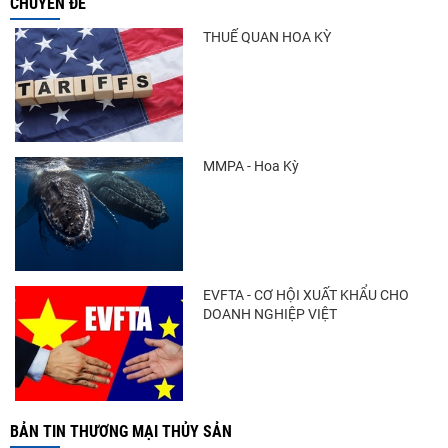
Nguồn cung giảm, giá cá rô phi Trung
CHUYÊN ĐỀ
Quốc tiếp tục tăng
THUẾ QUAN HOA KỲ
Trung Quốc tăng mạnh nhập khẩu mực,
trong khi nguồn cung...
MMPA - Hoa Kỳ
Còn chưa đầy 3 tuần đến Vietfish 2026:
Sẵn sàng cho chuỗi...
EVFTA - CƠ HỘI XUẤT KHẨU CHO
DOANH NGHIỆP VIỆT
BẢN TIN THƯƠNG MẠI THỦY SẢN