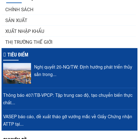
Góp ý Dự thảo Luật An toàn thực phẩm
CHÍNH SÁCH
(sửa đổi)
SẢN XUẤT
XUẤT NHẬP KHẨU
Thuế Mục 301 và bài toán thích ứng của
THỊ TRƯỜNG THẾ GIỚI
tôm Việt tại thị...
TIÊU ĐIỂM
Nghị quyết 20-NQ/TW: Định hướng phát triển thủy
Xuất khẩu cá tra sang CPTPP: Mở rộng cơ
sản trong...
hội cho hàng giá trị...
Thông báo 407/TB-VPCP: Tập trung cao độ, tạo chuyển biến thực
chất...
Xuất khẩu cá ngừ Việt Nam sang Canada
tăng nhẹ, áp lực mới...
VASEP báo cáo, đề xuất tháo gỡ vướng mắc về Giấy Chứng nhận
ATTP tại...