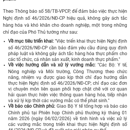
Theo Thông báo số 58/TB-VPCP, để đảm bảo việc thực hiện
Nghị định số 46/2026/NĐ-CP hiệu quả, không gây ách tắc
hàng hóa và khó khăn cho doanh nghiệp, một trong những
chỉ đạo của Phó Thủ tướng như sau:
Về mục tiêu triển khai:
"Việc triển khai thực hiện Nghị định
số 46/2026/NĐ-CP cần bảo đảm yêu cầu đúng quy định
pháp luật và không gây ách tắc hàng hóa thực phẩm cho
các tổ chức, cá nhân sản xuất, kinh doanh thực phẩm."
Về việc hướng dẫn và xử lý vướng mắc:
"Các Bộ: Y tế,
Nông nghiệp và Môi trường, Công Thương theo chức
năng, nhiệm vụ được giao kịp thời chỉ đạo hướng dẫn
thực hiện Nghị định số 46/2026/NĐ-CP; chỉ đạo các đơn
vị chuyên môn liên quan phối hợp chặt chẽ với cơ quan
hải quan thực hiện việc thông quan hàng hóa, tiếp nhận
và xử lý kịp thời các vướng mắc có thể phát sinh."
Về báo cáo Chính phủ:
Giao Bộ Y tế tổng hợp và báo cáo
Chính phủ tại Phiên họp Chính phủ thường kỳ tháng 01
năm 2026 (ngày 04/02/2026) về tình hình và việc xử lý
các vướng mắc trong triển khai thực hiện Nghị định số
46/2026/NĐ-CP và đề xuất các giải pháp cụ thể.