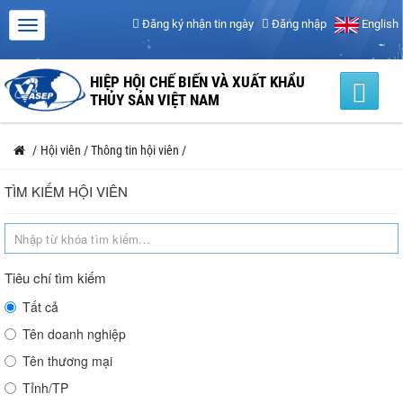
Đăng ký nhận tin ngày
Đăng nhập
English
HIỆP HỘI CHẾ BIẾN VÀ XUẤT KHẨU
THỦY SẢN VIỆT NAM
/
Hội viên
/
Thông tin hội viên
/
TÌM KIẾM HỘI VIÊN
Tiêu chí tìm kiếm
Tất cả
Tên doanh nghiệp
Tên thương mại
Tỉnh/TP