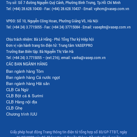
Trụ sở: Số 7 đường Nguyễn Quý Cảnh, Phường Bình Trưng, Tp.Hồ Chí Minh
Tel: (+84) 28.628.10430 - Fax: (+84) 28.628.10437 - Email: vphcm@vasep.com.vn
VPĐD: Số 10, Nguyễn Công Hoan, Phường Giảng Võ, Hà Nội
Tel: (+84 24) 3.7715055 - Fax: (+84 24) 37715084 - Email: vasephn@vasep.com.vn
Chịu trách nhiệm: Bà Lê Hằng - Phó Tổng Thư ký Hiệp hội
Đơn vị vận hành trang tin điện tử: Trung tâm VASEP.PRO
Trưởng Ban Biên tập: Bà Nguyễn Thị Vân Hà
Tel: (+84 24) 3.7715055 – (ext.216); email: vanha@vasep.com.vn
CÁC BAN NGÀNH HÀNG
Ban ngành hàng Tôm
Ban ngành hàng Cá nước ngọt
Ban ngành hàng Hải sản
CLB Cá Ngừ
CLB Bột cá & Surimi
CLB Hàng nội địa
CLB Ghẹ
Chương trình IUU
Giấy phép hoạt động Trang thông tin điện tử tổng hợp số 83/GP-TTĐT, ngày