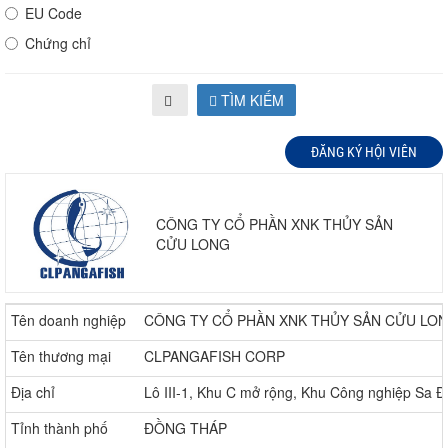
EU Code
Chứng chỉ
TÌM KIẾM
ĐĂNG KÝ HỘI VIÊN
CÔNG TY CỔ PHẦN XNK THỦY SẢN
CỬU LONG
Tên doanh nghiệp
CÔNG TY CỔ PHẦN XNK THỦY SẢN CỬU LO
Tên thương mại
CLPANGAFISH CORP
Địa chỉ
Lô III-1, Khu C mở rộng, Khu Công nghiệp Sa 
Tỉnh thành phố
ĐỒNG THÁP