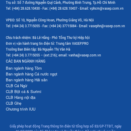
Trụ sở: Số 7 đường Nguyễn Quý Cảnh, Phường Bình Trưng, Tp.Hồ Chí Minh
Tel: (+84) 28.628.10430 - Fax: (+84) 28.628.10437 - Email: vphcm@vasep.com.vn
VPĐD: Số 10, Nguyễn Công Hoan, Phường Giảng Võ, Hà Nội
Tel: (+84 24) 3.7715055 - Fax: (+84 24) 37715084 - Email: vasephn@vasep.com.vn
Chịu trách nhiệm: Bà Lê Hằng - Phó Tổng Thư ký Hiệp hội
Đơn vị vận hành trang tin điện tử: Trung tâm VASEP.PRO
Trưởng Ban Biên tập: Bà Nguyễn Thị Vân Hà
Tel: (+84 24) 3.7715055 – (ext.216); email: vanha@vasep.com.vn
CÁC BAN NGÀNH HÀNG
Ban ngành hàng Tôm
Ban ngành hàng Cá nước ngọt
Ban ngành hàng Hải sản
CLB Cá Ngừ
CLB Bột cá & Surimi
CLB Hàng nội địa
CLB Ghẹ
Chương trình IUU
Giấy phép hoạt động Trang thông tin điện tử tổng hợp số 83/GP-TTĐT, ngày