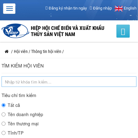
Đăng ký nhận tin ngày
Đăng nhập
English
HIỆP HỘI CHẾ BIẾN VÀ XUẤT KHẨU
THỦY SẢN VIỆT NAM
/
Hội viên
/
Thông tin hội viên
/
TÌM KIẾM HỘI VIÊN
Tiêu chí tìm kiếm
Tất cả
Tên doanh nghiệp
Tên thương mại
Tỉnh/TP