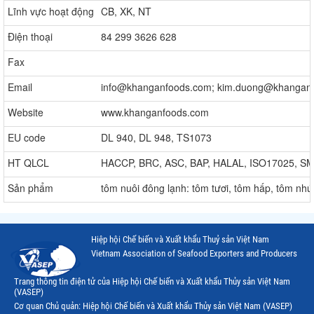
Lĩnh vực hoạt động
CB, XK, NT
Điện thoại
84 299 3626 628
Fax
Email
info@khanganfoods.com; kim.duong@khangan
Website
www.khanganfoods.com
EU code
DL 940, DL 948, TS1073
HT QLCL
HACCP, BRC, ASC, BAP, HALAL, ISO17025, S
Sản phẩm
tôm nuôi đông lạnh: tôm tươi, tôm hấp, tôm nhún
Hiệp hội Chế biến và Xuất khẩu Thuỷ sản Việt Nam
Vietnam Association of Seafood Exporters and Producers
Trang thông tin điện tử của Hiệp hội Chế biến và Xuất khẩu Thủy sản Việt Nam
(VASEP)
Cơ quan Chủ quản: Hiệp hội Chế biến và Xuất khẩu Thủy sản Việt Nam (VASEP)