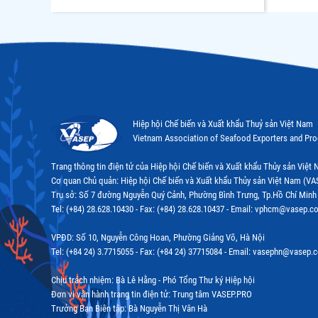
Hiệp hội Chế biến và Xuất khẩu Thuỷ sản Việt Nam
Vietnam Association of Seafood Exporters and Pr
Trang thông tin điện tử của Hiệp hội Chế biến và Xuất khẩu Thủy sản Việ
Cơ quan Chủ quản: Hiệp hội Chế biến và Xuất khẩu Thủy sản Việt Nam (VA
Trụ sở: Số 7 đường Nguyễn Quý Cảnh, Phường Bình Trưng, Tp.Hồ Chí Minh
Tel: (+84) 28.628.10430 - Fax: (+84) 28.628.10437 - Email: vphcm@vasep.c
VPĐD: Số 10, Nguyễn Công Hoan, Phường Giảng Võ, Hà Nội
Tel: (+84 24) 3.7715055 - Fax: (+84 24) 37715084 - Email: vasephn@vasep.
Chịu trách nhiệm: Bà Lê Hằng - Phó Tổng Thư ký Hiệp hội
Đơn vị vận hành trang tin điện tử: Trung tâm VASEP.PRO
Trưởng Ban Biên tập: Bà Nguyễn Thị Vân Hà