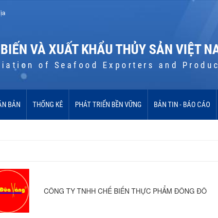
ịa
 BIẾN VÀ XUẤT KHẨU THỦY SẢN VIỆT N
iation of Seafood Exporters and Produ
ĂN BẢN
THỐNG KÊ
PHÁT TRIỂN BỀN VỮNG
BẢN TIN - BÁO CÁO
CÔNG TY TNHH CHẾ BIẾN THỰC PHẨM ĐÔNG ĐÔ