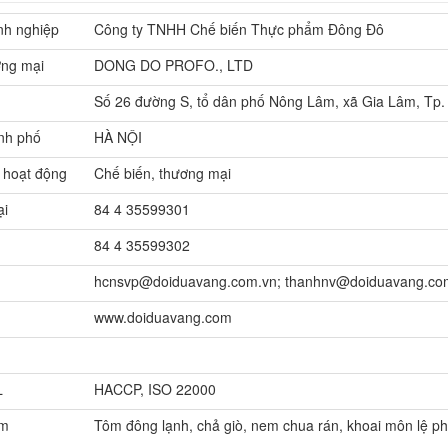
nh nghiệp
Công ty TNHH Chế biến Thực phẩm Đông Đô
ơng mại
DONG DO PROFO., LTD
Số 26 đường S, tổ dân phố Nông Lâm, xã Gia Lâm, Tp.
nh phố
HÀ NỘI
 hoạt động
Chế biến, thương mại
ại
84 4 35599301
84 4 35599302
hcnsvp@doiduavang.com.vn; thanhnv@doiduavang.co
www.doiduavang.com
L
HACCP, ISO 22000
ẩm
Tôm đông lạnh, chả giò, nem chua rán, khoai môn lệ ph