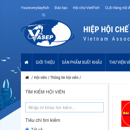
Youreverydayfish
Đào tạo
Hội chợ VietFish
CLB Hàng nội đ
HIỆP HỘI CHẾ
Vietnam Assoc
GIỚI THIỆU
SẢN PHẨM XUẤT KHẨU
THƯ VIỆN V
/
Hội viên
/
Thông tin hội viên
/
TÌM KIẾM HỘI VIÊN
Tiêu chí tìm kiếm
Tất cả