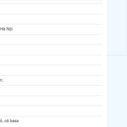
 Hà Nội
m;
ố, cá basa