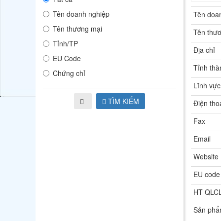
Tên doanh nghiệp
Tên doa
Tên thương mại
Tên thư
Tỉnh/TP
Địa chỉ
EU Code
Tỉnh thà
Chứng chỉ
Lĩnh vực
TÌM KIẾM
Điện tho
Fax
Email
Website
EU code
HT QLC
Sản ph