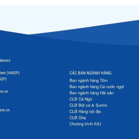
oducers
t Nam (VASEP)
CÁC BAN NGÀNH HÀNG
SEP)
Ban ngành hàng Tôm
Ban ngành hàng Cá nước ngọt
om.vn
Ban ngành hàng Hải sản
CLB Cá Ngừ
CLB Bột cá & Surimi
com.vn
CLB Hàng nội địa
CLB Ghẹ
Chương trình IUU